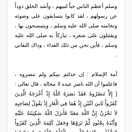
وسلم أعظم الناس حباً لنبيهم ، وأشد الخلق ذوداً
عن رسولهم ، لقد كانوا يتسابقون على وضوئه
ونخامته صلى الله عليه وسلم ، ويتمسحون بها ،
ويقتتلون على شعره ، تباركاً به صلى الله عليه
وسلم ، فأين نحن من ذلك الفداء ، وذاك التفاني
.
أمة الإسلام : إن خذلتم نبيكم ولم تنصروه ،
فاعلموا أن الله ناصر عبده لا محالة ، قال تعالى :
{ إِلاَّ تَنصُرُوهُ فَقَدْ نَصَرَهُ اللّهُ إِذْ أَخْرَجَهُ الَّذِينَ
كَفَرُواْ ثَانِيَ اثْنَيْنِ إِذْ هُمَا فِي الْغَارِ إِذْ يَقُولُ لِصَاحِبِهِ
لاَ تَحْزَنْ إِنَّ اللّهَ مَعَنَا فَأَنزَلَ اللّهُ سَكِينَتَهُ عَلَيْهِ
وَأَيَّدَهُ بِجُنُودٍ لَّمْ تَرَوْهَا وَجَعَلَ كَلِمَةَ الَّذِينَ كَفَرُواْ