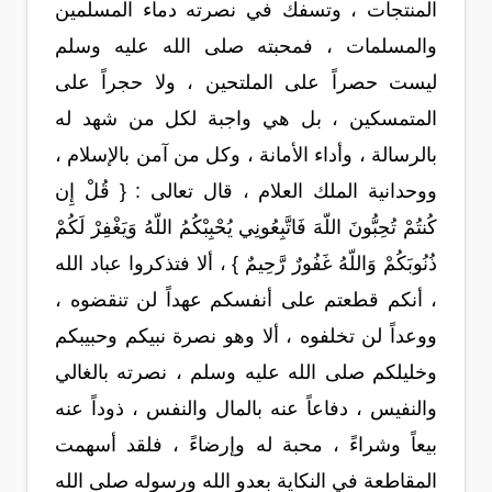
المنتجات ، وتسفك في نصرته دماء المسلمين
والمسلمات ، فمحبته صلى الله عليه وسلم
ليست حصراً على الملتحين ، ولا حجراً على
المتمسكين ، بل هي واجبة لكل من شهد له
بالرسالة ، وأداء الأمانة ، وكل من آمن بالإسلام ،
ووحدانية الملك العلام ، قال تعالى : { قُلْ إِن
كُنتُمْ تُحِبُّونَ اللّهَ فَاتَّبِعُونِي يُحْبِبْكُمُ اللّهُ وَيَغْفِرْ لَكُمْ
ذُنُوبَكُمْ وَاللّهُ غَفُورٌ رَّحِيمٌ } ، ألا فتذكروا عباد الله
، أنكم قطعتم على أنفسكم عهداً لن تنقضوه ،
ووعداً لن تخلفوه ، ألا وهو نصرة نبيكم وحبيبكم
وخليلكم صلى الله عليه وسلم ، نصرته بالغالي
والنفيس ، دفاعاً عنه بالمال والنفس ، ذوداً عنه
بيعاً وشراءً ، محبة له وإرضاءً ، فلقد أسهمت
المقاطعة في النكاية بعدو الله ورسوله صلى الله