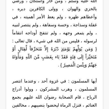
الله عليه وسلم ، ومن خار واستكان ، ورضي
بالخزي والهوان ، وولى الكافرين دبره ،
وأعطاهم ظهره ، ولم يعط الأمر أهميته ، في
غفلة وسذاجة ، وخسة وسفاهة ، ولم ينتصر لنبيه
، ولم يتمعر وجهه ، ولم تنتفخ أوداجه انتقاماً
لرسوله ، فليس من الله في شيء ، قال تعالى :
{ وَمَن يُوَلِّهِمْ يَوْمَئِذٍ دُبُرَهُ إِلاَّ مُتَحَرِّفاً لِّقِتَالٍ أَوْ
مُتَحَيِّزاً إِلَى فِئَةٍ فَقَدْ بَاء بِغَضَبٍ مِّنَ اللّهِ وَمَأْوَاهُ
جَهَنَّمُ وَبِئْسَ الْمَصِيرُ } .
أيها المسلمون : في غزوة أحد ، وعندما انتصر
المسلمون ، وهرب المشركون ، وولوا أدراج
الرياح ، قام الصحابة رضوان الله عليهم بجمع
الغنائم ، فنزل الرماة ليحضوا بنصيبهم ، مخالفين