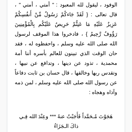
الوفود ، ليقول لله المعبود : " أمتي ، أمتي " ،
قال تعالى : { لَقَدْ جَاءكُمْ رَسُولٌ مِّنْ أَنفُسِكُمْ
عَزِيزٌ عَلَيْهِ مَا عَنِتُّمْ حَرِيصٌ عَلَيْكُم بِالْمُؤْمِنِينَ
رَؤُوفٌ رَّحِيمٌ } ، فادخروا هذا الموقف لرسول
الله صلى الله عليه وسلم ، واحفظوه له ، فقد
حان الوقت الذي تبينون للعالم بأسره أننا أمة
محمدية ، تذود عن دينها ، وتدافع عن نبيها ،
وتقدس ربها وخالقها ، قال حسان بن ثابت دفاعاً
عن رسول الله صلى الله عليه وسلم ، لمن ذمه
وآذاه وهجاه :
هَجَوْتَ مُـحَمَّداً فَأَجَبْتُ عنهُ *** وعِنْدَ الله فِـي
ذاكَ الـجَزَاءُ