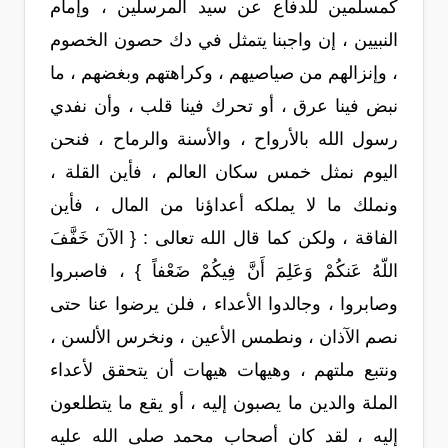
كمسلمين للدفاع عن سيد المرسلين ، وإمام
النبيين ، إن واجبنا يتمثل في دك حصون الخصوم
، وإنزالهم من صياصيهم ، وكراهتهم وبغضهم ، ما
نبض فينا عرق ، أو تحرك فينا قلب ، وأن نفدي
رسول الله بالأرواح ، والأسنة والرماح ، فنحن
اليوم نمثل خمس سكان العالم ، فأين القلة ،
ونملك ما لا يملكه أعداؤنا من المال ، فأين
الفاقة ، ولكن كما قال الله تعالى : { الآنَ خَفَّفَ
اللّهُ عَنكُمْ وَعَلِمَ أَنَّ فِيكُمْ ضَعْفاً } ، فاصبروا
وصابروا ، وجالدوا الأعداء ، فلن يرضوا عنا حتى
نصم الآذان ، ونطمس الأعين ، ونخرس الألسن ،
ونتبع ملتهم ، وهيهات هيهات أن يتحقق لأعداء
الملة والدين ما يصبون إليه ، أو يقع ما يتطلعون
إليه ، لقد كان أصحاب محمد صلى الله عليه