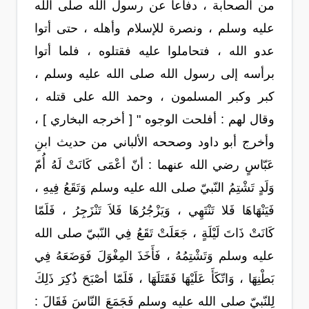
من الصحابة ، دفاعاً عن رسول الله صلى الله
عليه وسلم ، ونصرة للإسلام وأهله ، حتى أتوا
عدو الله ، فتحاملوا عليه فقتلوه ، فلما أتوا
برأسه إلى رسول الله صلى الله عليه وسلم ،
كبر وكبر المسلمون ، وحمد الله على قتله ،
وقال لهم : أفلحت الوجوه " [ أخرجه البخاري ] ،
وأخرج أبو داود وصححه الألباني من حديث ابنِ
عَبّاسٍ رضي الله عنهما : أنّ أعْمَى كَانَتْ لَهُ أُمّ
وَلَدٍ تَشْتِمُ النّبيّ صلى الله عليه وسلم وَتَقَعُ فِيهِ ،
فَيَنْهَاهَا فَلا تَنْتَهِي ، وَيَزْجُرُهَا فَلاَ تَنْزَجِرُ ، فَلَمّا
كَانَتْ ذَاتَ لَيْلَةٍ ، جَعَلَتْ تَقَعُ فِي النّبيّ صلى الله
عليه وسلم وَتَشْتِمُهُ ، فَأَخَذَ المِغْوَلَ فَوَضَعَهُ فِي
بَطْنِهَا ، وَاتّكَأَ عَلَيْهَا فَقَتَلَهَا ، فَلَمّا أصْبَحَ ذُكِرَ ذَلِكَ
لِلنّبيّ صلى الله عليه وسلم فَجَمَعَ النّاسَ فَقَالَ :