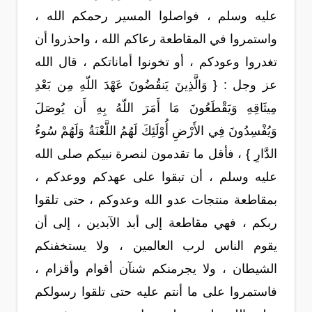
عليه وسلم ، فواصلوا المسير رحمكم الله ،
واستمروا في المقاطعة رعاكم الله ، واحذروا أن
تغدروا وعودكم ، أو تخونوا أماناتكم ، قال الله
عز وجل : { وَالَّذِينَ يَنقُضُونَ عَهْدَ اللّهِ مِن بَعْدِ
مِيثَاقِهِ وَيَقْطَعُونَ مَا أَمَرَ اللّهُ بِهِ أَن يُوصَلَ
وَيُفْسِدُونَ فِي الأَرْضِ أُوْلَئِكَ لَهُمُ اللَّعْنَةُ وَلَهُمْ سُوءُ
الدَّارِ } ، فأقل ما تقدمون لنصرة نبيكم صلى الله
عليه وسلم ، أن تبقوا على عهدكم ووعدكم ،
بمقاطعة منتجات عدو الله وعدوكم ، حتى تلقوا
ربكم ، فهي مقاطعة إلى أبد الآبدين ، إلى أن
يقوم الناس لرب العالمين ، ولا يستخفنكم
الشيطان ، ولا يجرمنكم شنآن أقوام وأقزام ،
فاستمروا على ما أنتم عليه حتى تلقوا رسولكم