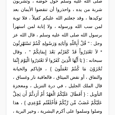
صلى الله عليه وسلم حول حوضه ، وتشربون
شربة من يده ، واحذروا أن تنقضوا الأيمان بعد
توكيدها ، وقد جعلتم الله عليكم كفيلاً ، فلا توبة
لمن سب الله ورسوله ، ولا إنابة لمن استهزأ
برسول الله صلى الله عليه وسلم ، قال الله عز
وجل : " قُلْ أَبِاللّهِ وَآيَاتِهِ وَرَسُولِهِ كُنتُمْ تَسْتَهْزِئُونَ
* لاَ تَعْتَذِرُواْ قَدْ كَفَرْتُم بَعْدَ إِيمَانِكُمْ " ، وقال
سبحانه : { يَا أَيُّهَا الَّذِينَ كَفَرُوا لَا تَعْتَذِرُوا الْيَوْمَ إِنَّمَا
تُجْزَوْنَ مَا كُنتُمْ تَعْمَلُونَ } ، فإياكم والخيانة
والنفاق ، أو نقض الميثاق ، فالعاقبة نار وغساق ،
قال الملك الجليل ، في درة التنزيل ، ومعجزة
التأويل : { أَفَطَالَ عَلَيْكُمُ الْعَهْدُ أَمْ أَرَدتُّمْ أَن يَحِلَّ
عَلَيْكُمْ غَضَبٌ مِّن رَّبِّكُمْ فَأَخْلَفْتُم مَّوْعِدِي } ، هذا
وصلوا وسلموا على أكرم البشرية ، وخير البرية ،