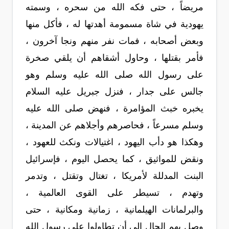
مريضاً ، حتى فكه الله من سحره ، وسمته
يهودية في شاة مسمومة أهدتها له ، فأكل منها
وبعض أصحابه ، فمات نفر منهم ونجا آخرون ،
فأمر بقتلها ، وحاول أشقاهم أن يلقي صخرة
على رسول الله صلى الله عليه وسلم وهو
جالس على جدار ، فنزل جبريل عليه السلام
يخبره خبث المؤامرة ، فنهض صلى الله عليه
وسلم مسرعاً ، فحاصرهم وأجلاهم عن المدينة ،
وهكذا هو دأب اليهود ، اغتيالات ونكث للعهود ،
ونقض للمواثيق ، كما يحصل اليوم ، فإسرائيل
البنت المدللة لأمريكا ، تغتال وتقتل ، وتدمر
وتهدم ، تسيطر على القوى العالمية ،
والبرلمانات الهيلمانية ، زمانية ومكانية ، حتى
وصل بهم الحال إلى أن تطاولوا على رسول الله