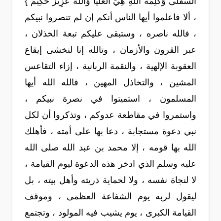
السُّفْلَى وَكَلِمَةُ اللّهِ هِيَ الْعُلْيَا وَاللّهُ عَزِيزٌ حَكِيمٌ }
، ألا فاعلموا أيها الناس أنكم إن لم تنصروا نبيكم
، فالله ناصره ، وستبقى عليكم تبعة الخذلان ،
عبر القرون والأزمان ، وتالله إنا لنخشى إيقاع
العقوبة الإلهية ، والنقمة الربانية ، إزاء التقاعس
المشين ، والتخاذل المهين ، فالله الله أيها
المسلمون ، استميتوا في نصرة نبيكم ،
واستمروا في مقاطعة عدوكم ، وتذكروا أن لكل
نبي دعوة مستجابة ، دعا بها على أمته ، فأهلك
الله بها قومه ، إلا محمد بن عبد الله صلى الله
عليه وسلم الذي ادخر هذه الدعوة ليوم القيامة ،
لا لنجاة نفسه ، ولا لحماية ذريته وأهل بيته ، بل
ليقول لربه يوم الشفاعة العظمى ، وموقف
القيامة الكبرى ، يوم يشيب فيه المولود ، وتجتمع