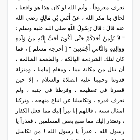
نعرف معروفاً ، وأيم الله لو كان هذا هو واقعنا ،
لحاق بنا مكر الله ، عَنْ أَنَسِ بْنِ مَالِكٍ رضي الله
عنه قَالَ : قَالَ رَسُولُ اللّهِ صلى الله عليه وسلم :
" لاَ يُؤْمِنُ أَحَدَكُمْ حَتَّى أَكُونَ أَحَبَّ إِلَيْهِ مِنْ وَلَدِهِ
وَوَالِدِهِ وَالنَّاسِ أَجْمَعِينَ " [ أخرجه مسلم ] ، فما
كان لتلك الشرذمة الهالكة ، والطغمة الظالمة ،
أن تنال من مكانة نبينا ، ومقام إمامنا ، ومنزلة
قدوتنا وحبيبنا عليه الصلاة والسلام ، إلا حين
قصرنا في تعظيمه ، وفرطنا في جنبه ، ولم
نعرف قدره ، وتكاسلنا عن اتباع منهجه ، وتركنا
امتثال سنته ، فاللهم إنا نبرأ إليك مما فعل الكفار
، ونعتذر إليك مما صنع بعض المسلمين ، فعذراً يا
رسول الله ، عذراً يا رسول الله ! من تكاسل