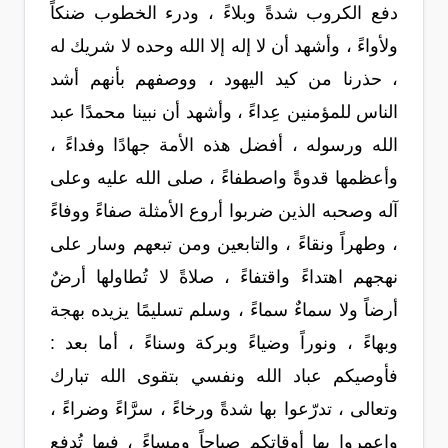
دفع الكروب شدةً وبلاءً ، ودرء الخطوب ضنكاً
ولأواءً ، وأشهد أن لا إله إلا الله وحده لا شريك له
، حذرنا من كيد اليهود ، ووصفهم بأنهم أشد
الناس للمؤمنين عِداءً ، وأشهد أن نبينا محمدًا عبد
الله ورسوله ، أفضل هذه الأمة جهادًا وفداءً ،
وأعظمها قدوةً واصطفاءً ، صلى الله عليه وعلى
آله وصحبه الذين ضربوا أروع الأمثلة صفاءً ووفاءً
، وطهراً ونقاءً ، والتابعين ومن تبعهم وسار على
نهجهم اهتداءً واقتفاءً ، صلاةً لا تُطاولها أرضٌ
أرضاً ولا سماءٌ سماءً ، وسلم تسليمًا يزيده بهجة
وبهاءً ، ونوراً وضياءً وبركة وسناءً ، أما بعد :
فأوصيكم عباد الله ونفسي بتقوى الله تبارك
وتعالى ، تدرّعوا بها شدةً ورخاءً ، سرَّاءً وضراءً ،
واعمروا بها أوقاتكم صباحاً ومساءً ، فبها تُدفع