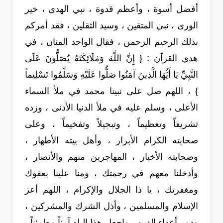
أفضل أسوة ، وأعظم قدوة ، نبي الهدى ، خير
الورى ، نبي المتقين ، وسيد الثقلين ، فقد أمركم
بذلك الرحيم الرحمن ، فقال الواحد المنان ، في
هدي القرآن : { إِنَّ اللَّهَ وَمَلَائِكَتَهُ يُصَلُّونَ عَلَى
النَّبِيِّ يَا أَيُّهَا الَّذِينَ آمَنُوا صَلُّوا عَلَيْهِ وَسَلِّمُوا تَسْلِيماً
} ، اللهم صل على نبينا محمد في ملأ السماء
الأعلى ، وسلم عليه في ملأ الدنيا الأدنى ، وزده
تشريفاً وتعظيماً ، وتبجيلاً وتفخيماً ، وعلى
صحابته الكرام الأبرار ، وأهل بيته الأطهار ،
وصحابته الأخيار ، المهاجرين منهم والأنصار ،
وأدخلنا معهم في رحمتك ، ومنا علينا بعفوك
ومغفرتك ، يا ذا الجلال والإكرام ، اللهم أعز
الإسلام والمسلمين ، وأذل الشرك والمشركين ،
ودمر أعداء الدين ، واجعل هذا البلد آمناً مطمئناً ،