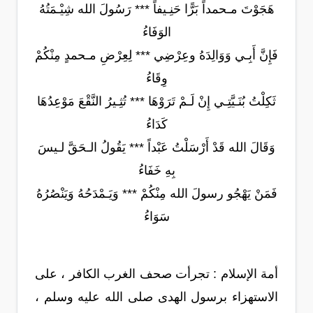
هَجَوْتَ مـحمداً بَرًّا حَنِـيفاً *** رَسُولَ الله شِيْـمَتُهُ
الوَفَاءُ
فَإِنَّ أَبِـي وَوَالِدَهُ وعِرْضِي *** لِعِرْضِ مـحمدٍ مِنْكُمْ
وِقَاءُ
ثَكِلْتُ بُنَـيَّتِـي إِنْ لَـمْ تَرَوْهَا *** تُثِـيرُ النَّقْعَ مَوْعِدُهَا
كَدَاءُ
وَقَالَ الله قَدْ أَرْسَلْتُ عَبْداً *** يَقُولُ الـحَقَّ لـيسَ
بِهِ خَفَاءُ
فَمَنْ يَهْجُو رسولَ الله مِنْكُمْ *** وَيَـمْدَحُهُ وَيَنْصُرُهُ
سَوَاءُ
أمة الإسلام : تجرأت صحف الغرب الكافر ، على
الاستهزاء برسول الهدى صلى الله عليه وسلم ،