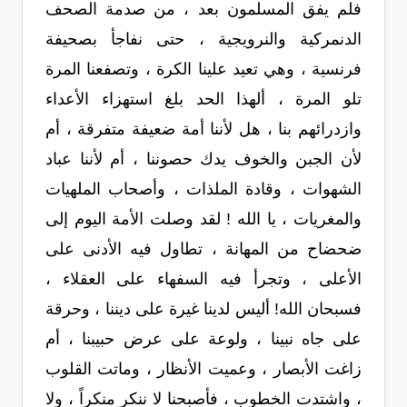
فلم يفق المسلمون بعد ، من صدمة الصحف
الدنمركية والنرويجية ، حتى نفاجأ بصحيفة
فرنسية ، وهي تعيد علينا الكرة ، وتصفعنا المرة
تلو المرة ، ألهذا الحد بلغ استهزاء الأعداء
وازدرائهم بنا ، هل لأننا أمة ضعيفة متفرقة ، أم
لأن الجبن والخوف يدك حصوننا ، أم لأننا عباد
الشهوات ، وقادة الملذات ، وأصحاب الملهيات
والمغريات ، يا الله ! لقد وصلت الأمة اليوم إلى
ضحضاح من المهانة ، تطاول فيه الأدنى على
الأعلى ، وتجرأ فيه السفهاء على العقلاء ،
فسبحان الله! أليس لدينا غيرة على ديننا ، وحرقة
على جاه نبينا ، ولوعة على عرض حبيبنا ، أم
زاغت الأبصار ، وعميت الأنظار ، وماتت القلوب
، واشتدت الخطوب ، فأصبحنا لا ننكر منكراً ، ولا