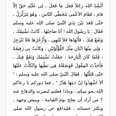
أنْشُدُ الله رَجُلاَ فَعَل مَا فَعَلَ ، لِي عَلَيْهِ حَقّ إلاّ
قامَ ، فَقَامَ الأعْمَى يَتَخَطّى النّاسَ ، وَهُوَ يَتَزَلْزَلُ ،
حَتّى قَعَدَ بَيْنَ يَدَيِ النّبيّ صلى الله عليه وسلم
فَقَالَ : يَا رَسُولَ الله ! أنَا صَاحِبُهَا ، كَانَتْ تَشْتِمُكَ ،
وَتَقَعُ فِيكَ ، فَأَنْهَاها فَلاَ تَنْتَهِي ، وَأَزْجُرُهَا فَلاَ تَنْزَجِرُ
، وَلِي مِنْهَا ابْنَانِ مِثْلَ اللّؤْلُؤَتَيْنِ ، وَكَانَتْ بِي رَفِيقَةً
، فَلَمّا كَانَ الْبَارِحَةَ ، جَعَلَتْ تَشْتِمُكَ وَتَقَعُ فِيكَ ،
فَأَخَذْتُ المِغْوَلَ فَوَضَعْتُهُ فِي بَطْنِهَا وَاتّكَأْتُ عَلَيْهَا
حَتّى قَتَلْتُهَا ، فَقَالَ النّبيّ صلى الله عليه وسلم : "
ألاَ اشْهَدُوا إنّ دَمَهَا هَدْرٌ " ، فما دوركم يا رعاكم
الله نحو نبيكم ، وماذا فعلتم لنصرته والدفاع عنه
؟ من أراد أن يفلح يوم القيامة ، ويبيض وجهه ،
وتكثر حسناته ، فليدافع عن رسول الله صلى