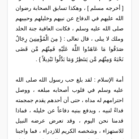
[ أخرجه مسلم ] ، وهكذا تسابق الصحابة رضوان
الله عليهم في الدفاع عن نبيهم وخليلهم وحبيبهم
صلى الله عليه وسلم ، فكانت العاقبة جنة الخلد
وملك لا يبلى ، قال تعالى : { مِنَ الْمُؤْمِنِينَ رِجَالٌ
صَدَقُوا مَا عَاهَدُوا اللَّهَ عَلَيْهِ فَمِنْهُم مَّن قَضَى
نَحْبَهُ وَمِنْهُم مَّن يَنتَظِرُ وَمَا بَدَّلُوا تَبْدِيلاً } .
أمة الإسلام : لقد بلغ حب رسول الله صلى الله
عليه وسلم في قلوب أصحابه مبلغه ، ووصل
احترامهم له مداه ، حتى أن أحدهم يقدم جمجمته
فداءً لنبيه ، ويدفع ببنيه دفاعاً عن خليله ، فماذا
قدمنا نحن اليوم ، وقد تعرض عرضه النبيل
للاستهزاء ، وشخصه الكريم للازدراء ، فما واجبنا