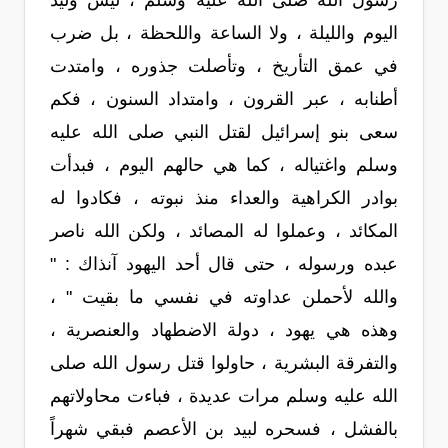
رسول الله صلى الله عليه وسلم ، ليس وليد
اليوم والليلة ، ولا الساعة واللحظة ، بل ضرب
في عمق التأريخ ، وتأصلت جذوره ، وامتدت
أطنابه ، عبر القرون ، وامتداد السنون ، فكم
سعى بنو إسرائيل لقتل النبي صلى الله عليه
وسلم واغتياله ، كما هي حالهم اليوم ، فبدأت
بوادر الكراهية والعداء منذ نبوته ، فكادوا له
المكائد ، وعملوا له المصائد ، ولكن الله ناصر
عبده ورسوله ، حتى قال أحد اليهود آنذاك : "
والله لأحملن عداوته في نفسي ما بقيت " ،
وهذه هي يهود ، دولة الاضطهاد والعنصرية ،
والتفرقة البشرية ، حاولوا قتل رسول الله صلى
الله عليه وسلم مرات عديدة ، فباءت محاولاتهم
بالفشل ، فسحره لبيد بن الأعصم فبقي شهراً