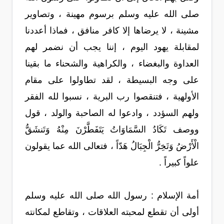
صلى الله عليه وسلم برسوم مهينة ، وتصاوير
مشينة ، لا يرضاها إلا كافر منافق ، فماذا أعددنا
لمقابلة يهود اليوم ، إننا يجب أن نضمر لهم
العداوة والبغضاء ، والكراهية والشحناء ما بقينا
على وجه البسيطة ، لقد تطاولوا على مقام
الأولهية ، فتنقصوا رب البرية ، نسبوا لله الفقر
ولهم السؤدد ، وادعوا له الصاحبة والولد ، قول
ووصف تَكَادُ السَّمَاوَاتُ يَتَفَطَّرْنَ مِنْهُ وَتَنشَقُّ
الْأَرْضُ وَتَخِرُّ الْجِبَالُ هَدّاً ، فتعالى الله عما يقولون
علواً كبيراً .
أمة الإسلام : رسول الله صلى الله عليه وسلم
أولى أن تقطع لمحبته العلاقات ، وتقاطع لمكانته