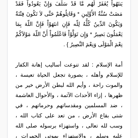
يَنتَهُواْ يُغَفَرْ لَهُم مَّا قَدْ سَلَفَ وَإِنْ يَعُودُواْ فَقَدْ
مَضَتْ سُنَّةُ الأَوَّلِينِ * وَقَاتِلُوهُمْ حَتَّى لاَ تَكُونَ فِتْنَةٌ
وَيَكُونَ الدِّينُ كُلُّهُ لِلّه فَإِنِ انتَهَوْاْ فَإِنَّ اللّهَ بِمَا
يَعْمَلُونَ بَصِيرٌ * وَإِن تَوَلَّوْاْ فَاعْلَمُواْ أَنَّ اللّهَ مَوْلاَكُمْ
نِعْمَ الْمَوْلَى وَنِعْمَ النَّصِيرُ } .
أمة الإسلام : لقد تنوعت أساليب إهانة الكفار
للإسلام وأهله ، بصورة تجعل الحياة تعيسة ،
والموت راحة ، وأيم الله لبطن الأرض خير من
ظهرها ، إزاء الأحداث الآثمة ، والأحوال الغاشمة
، ضد المسلمين ومقدساتهم وحرماتهم ، في
شتى بقاع الأرض ، من تعد على كتاب الله ،
وسب لله تعالى ، واستهزاء برسوله صلى الله
عليه وسلم ، والاستهزاء بموتى الجمرات ،