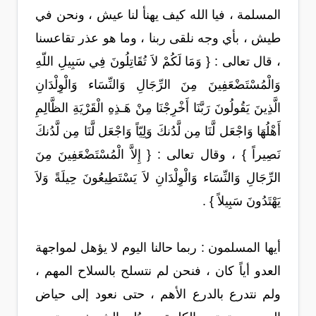
المسلمة ، فيا الله كيف يهنأ لنا عيش ، ونحن في
طيش ، بأي وجه نلقى ربنا ، وما هو عذر تقاعسنا
، قال تعالى : { وَمَا لَكُمْ لاَ تُقَاتِلُونَ فِي سَبِيلِ اللّهِ
وَالْمُسْتَضْعَفِينَ مِنَ الرِّجَالِ وَالنِّسَاء وَالْوِلْدَانِ
الَّذِينَ يَقُولُونَ رَبَّنَا أَخْرِجْنَا مِنْ هَـذِهِ الْقَرْيَةِ الظَّالِمِ
أَهْلُهَا وَاجْعَل لَّنَا مِن لَّدُنكَ وَلِيّاً وَاجْعَل لَّنَا مِن لَّدُنكَ
نَصِيراً } ، وقال تعالى : { إِلاَّ الْمُسْتَضْعَفِينَ مِنَ
الرِّجَالِ وَالنِّسَاء وَالْوِلْدَانِ لاَ يَسْتَطِيعُونَ حِيلَةً وَلاَ
يَهْتَدُونَ سَبِيلاً } .
أيها المسلمون : ربما حالنا اليوم لا يؤهل لمواجهة
العدو أياً كان ، فنحن لم نتسلح بالسلاح المهم ،
ولم نتدرع بالدرع الأهم ، حتى نعود إلى حياض