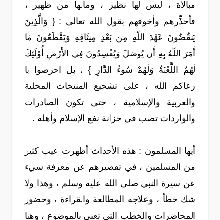
مبالاة ، ليس لها نظير ، ومالها من ظهير ،
فأحذِّرهم وأخوفهم بقول الله تعالى : { وَالَّذِينَ
يَنقُضُونَ عَهْدَ اللّهِ مِن بَعْدِ مِيثَاقِهِ وَيَقْطَعُونَ مَا
أَمَرَ اللّهُ بِهِ أَن يُوصَلَ وَيُفْسِدُونَ فِي الأَرْضِ أُوْلَئِكَ
لَهُمُ اللَّعْنَةُ وَلَهُمْ سُوءُ الدَّارِ } ، بل احرصوا يا
رعاكم الله ، على تشجيع المنتجات المحلية
والعربية والإسلامية ، حتى تكون الصادرات
والواردات تصب في خزانة نفع الإسلام وأهله .
أيها المسلمون : هذه الأحداث أظهرت عيب كثير
من المسلمين ، في تقصيرهم عن معرفة شيء
عن سيرة النبي صلى الله عليه وسلم ، وهذا ولا
شك خطأ ، وعلاجه المطالعة والقراءة ، وحضور
المحاضرات والخطب التي تعني بالموضوع ، وهنا