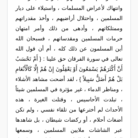
وانتهاك لأعراض المسلمات ، واستيلاء على ديار
المسلمين ، واحتلال أراضيهم ، وأخذ مقدراتهم
وممتلكاتهم ، وأدهى من ذلك وأمر امتهان
حرمات المسلمين ومقدساتهم ، فسبحان الله
أين المسلمون عن ذلك كله ، أم أن قول الله
تعالى في سورة الفرقان حق علينا : { أَمْ تَحْسَبُ
أَنَّ أَكْثَرَهُمْ يَسْمَعُونَ أَوْ يَعْقِلُونَ إِنْ هُمْ إِلَّا كَالْأَنْعَامِ
بَلْ هُمْ أَضَلُّ سَبِيلاً } ، لقد أضحت مشاهد الأشلاء
، ومناظر الدماء ، غير مؤثرة في المسلمين شيئاً
، تبلدت الأحاسيس ، وقتلت الغيرة ، هذه
الأحداث لم أخترعها من تلقاء نفسي ، ولم تكن
أضغاث أحلام ، أو ركضات شيطان ، بل شاهدها
عبر الشاشات ملايين المسلمين ، وسمعها