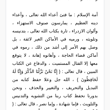
أمة الإسلام : ما فتئ أعداء الله تعالى ، وأعداء
دينه العظيم ، يمارسون صنوف الاستهزاء ،
وألوان الازدراء ، تارة بكتاب الله تعالى ، بتدنيسه
وتلويثه ، ورميه في الأماكن الغير لائقة ، بل
وصل بهم الأمر إلى أشد من ذلك ، رموه في
أماكن قضاء الحاجة ، وأهانوه إهانة ، لا يتوقع
معها إلا القتال المستميت ، والدفاع عن الكتاب
المبين ، قال تعالى : { إِنَّا نَحْنُ نَزَّلْنَا الذِّكْرَ وَإِنَّا لَهُ
لَحَافِظُونَ } ، الله جل وعلا حفظ كتابه من
التبديل والتحريف ، والتغيير والحذف ، ونحن
بدورنا نحفظ كتاب ربنا من التشويه والتدنيس
والتلويث ، فإما شهادة ، وإما نصر ، قال تعالى : {