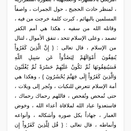
، لمنظر حادث الحجيج ، حول الجمرات ، واصفاً
المسلمين بالبهائم ، كبرت كلمة خرجت من فيه ،
وقاتله الله من سفيه ، هكذا هي أمم الكفر
تصمد ، وعلى الإسلام تتحد ، تنفق الأموال ، لتنال
من الإسلام ، قال تعالى : { إِنَّ الَّذِينَ كَفَرُواْ
يُنفِقُونَ أَمْوَالَهُمْ لِيَصُدُّواْ عَن سَبِيلِ اللّهِ
فَسَيُنفِقُونَهَا ثُمَّ تَكُونُ عَلَيْهِمْ حَسْرَةً ثُمَّ يُغْلَبُونَ
وَالَّذِينَ كَفَرُواْ إِلَى جَهَنَّمَ يُحْشَرُونَ } ، وهكذا هي
أمة الإسلام تتعرض للنكبات ، وتُجر إلى ويلات ،
حتى تُمحص وتُفحص ، فاللهم رحماك رحماك ،
فاستعدوا عباد الله لملاقاة أعداء الله ، وخوض
الغمار ، جهاداً بكل صوره وأشكاله ، وأنواعه
وأنماطه ، قال تعالى : { قُل لِلَّذِينَ كَفَرُواْ إِن