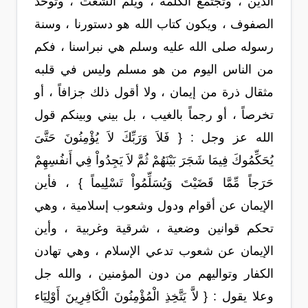
الدين ، وتجتمع الكلمة ، ويُلم الشعث ، وتوحد
الصفوف ، ويكون كتاب الله هو دستورنا ، وسنة
رسوله صلى الله عليه وسلم هي نبراسنا ، فكم
من الناس اليوم من هو مسلم وليس في قلبه
مثقال ذرة من إيمان ، ولا أقول ذلك جزافاً ، أو
تخرصاً ، أو رجماً بالغيب ، بل بيني وبينكم قول
الله عز وجل : { فَلاَ وَرَبِّكَ لاَ يُؤْمِنُونَ حَتَّىَ
يُحَكِّمُوكَ فِيمَا شَجَرَ بَيْنَهُمْ ثُمَّ لاَ يَجِدُواْ فِي أَنفُسِهِمْ
حَرَجاً مِّمَّا قَضَيْتَ وَيُسَلِّمُواْ تَسْلِيماً } ، فأين
الإيمان عن أقوام ودول وشعوب إسلامية ، وهي
تحكم قوانين وضعية ، شرقية وغربية ، وأين
الإيمان عن شعوب تدعي الإسلام ، وهي تهادن
الكفار وتواليهم من دون المؤمنين ، والله جل
وعلا يقول : { لاَّ يَتَّخِذِ الْمُؤْمِنُونَ الْكَافِرِينَ أَوْلِيَاء