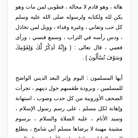
هالة ، وهو قادم لا محالة ، فطوبى لمن مات وهو
يكن لله ولكتابه ولرسوله صلى الله عليه وسلم
كل حب وتفاني ، وغيرة وفداء ، وويل لمن تخاذل
، ودس رأسه في التراب ، وسمع فنسي ، ورأى
فعمي ، قال تعالى : { وَإِنَّهُ لَذِكْرٌ لَّكَ وَلِقَوْمِكَ
وَسَوْفَ تُسْأَلُونَ } .
أيها المسلمون : اليوم وإثر البعد الديني الواضح
للمسلمين ، وبرودة طقسهم حول دينهم ، تجرأت
الصحف الأوروبية من كل حدب وصوب ، استهانة
وإهانة لكل مسلم ، على رسم رسول الإسلام ،
وسيد الأنام ، عليه الصلاة والسلام ، برسوم
مشينة مهينة لا يرضاها مسلم أبي شامخ ، يتطلع