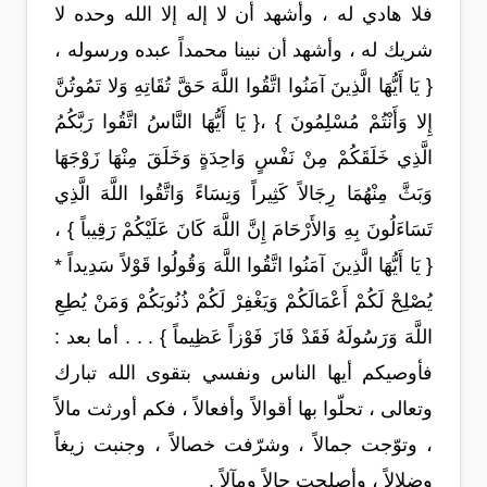
فلا هادي له ، وأشهد أن لا إله إلا الله وحده لا
شريك له ، وأشهد أن نبينا محمداً عبده ورسوله ،
{ يَا أَيُّهَا الَّذِينَ آمَنُوا اتَّقُوا اللَّهَ حَقَّ تُقَاتِهِ وَلا تَمُوتُنَّ
إِلا وَأَنْتُمْ مُسْلِمُونَ } ،{ يَا أَيُّهَا النَّاسُ اتَّقُوا رَبَّكُمُ
الَّذِي خَلَقَكُمْ مِنْ نَفْسٍ وَاحِدَةٍ وَخَلَقَ مِنْهَا زَوْجَهَا
وَبَثَّ مِنْهُمَا رِجَالاً كَثِيراً وَنِسَاءً وَاتَّقُوا اللَّهَ الَّذِي
تَسَاءَلُونَ بِهِ وَالأَرْحَامَ إِنَّ اللَّهَ كَانَ عَلَيْكُمْ رَقِيباً } ،
{ يَا أَيُّهَا الَّذِينَ آمَنُوا اتَّقُوا اللَّهَ وَقُولُوا قَوْلاً سَدِيداً *
يُصْلِحْ لَكُمْ أَعْمَالَكُمْ وَيَغْفِرْ لَكُمْ ذُنُوبَكُمْ وَمَنْ يُطِعِ
اللَّهَ وَرَسُولَهُ فَقَدْ فَازَ فَوْزاً عَظِيماً } . . . أما بعد :
فأوصيكم أيها الناس ونفسي بتقوى الله تبارك
وتعالى ، تحلّوا بها أقوالاً وأفعالاً ، فكم أورثت مالاً
، وتوّجت جمالاً ، وشرّفت خصالاً ، وجنبت زيغاً
وضلالاً ، وأصلحت حالاً ومآلاً .