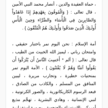
، حماة العقيدة والدين ، أنصار محمد النبي الأمين
، قال تعالى : { وَالْمُوفُونَ بِعَهْدِهِمْ إِذَا عَاهَدُواْ
وَالصَّابِرِينَ فِي الْبَأْسَاء والضَّرَّاء وَحِينَ الْبَأْسِ
أُولَـئِكَ الَّذِينَ صَدَقُوا وَأُولَـئِكَ هُمُ الْمُتَّقُونَ } .
أمة الإسلام : نحن اليوم نمر باختبار حقيقي ،
وامتحان رباني ، ليميز الله الخبيث من الطيب ،
قال تعالى : { ألم * أَحَسِبَ النَّاسُ أَن يُتْرَكُوا أَن
يَقُولُوا آمَنَّا وَهُمْ لَا يُفْتَنُونَ } ، الأمة اليوم تمر
بمنحنيات خطيرة ، وتجارب مريرة ، ليبين
المنافق من المسلم ، والكاذب من الصادق ،
فبعد الرسوم الكاريكاتورية ، والصور الكرتونية ،
لنبي الإنسانية ، وهادي البشرية ، تهجَّم مذيع
أمريكي بالاستهزاء والعنجهية ، بصورة استفزازية