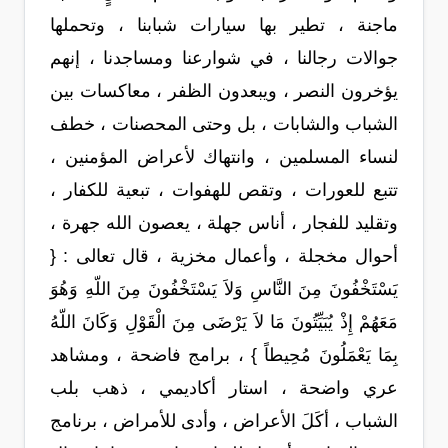
ماجنة ، تطير بها سيارات شبابنا ، وتحملها
جوالات رجالنا ، في شوارعنا ومساجدنا ، إنهم
يؤخرون النصر ، ويبعدون الظفر ، معاكسات بين
الشباب والشابات ، بل وحتى المحصنات ، خطف
لنساء المسلمين ، وانتهاك لأعراض المؤمنين ،
تتبع للعورات ، وتقص للهفوات ، تبعية للكفار ،
وتقليد للفجار ، أناس جهلة ، يعصون الله جهرة ،
أحوال مخجلة ، وأعمال مخزية ، قال تعالى : {
يَسْتَخْفُونَ مِنَ النَّاسِ وَلاَ يَسْتَخْفُونَ مِنَ اللّهِ وَهُوَ
مَعَهُمْ إِذْ يُبَيِّتُونَ مَا لاَ يَرْضَى مِنَ الْقَوْلِ وَكَانَ اللّهُ
بِمَا يَعْمَلُونَ مُحِيطاً } ، برامج فاضحة ، ومشاهد
عري واضحة ، استار أكاديمي ، ذهب بلب
الشباب ، أكَلَ الأعراض ، وأدى للأمراض ، برنامج