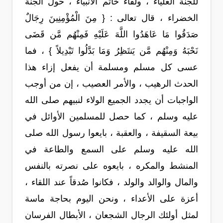
للجنة العلياء ، ولقاء خاتم الأنبياء ، حول الجنة
الخضراء ، قال تعالى : { مِنَ الْمُؤْمِنِينَ رِجَالٌ
صَدَقُوا مَا عَاهَدُوا اللَّهَ عَلَيْهِ فَمِنْهُم مَّن قَضَى
نَحْبَهُ وَمِنْهُم مَّن يَنتَظِرُ وَمَا بَدَّلُوا تَبْدِيلاً } ، فما
عسى كل مسلم ومسلمة أن يفعل إزاء هذا
الحدث الرهيب ، والأمر العصيب ، إن من أوجب
الواجبات أن يجدد الجميع الولاء لنبيهم صلى الله
عليه وسلم ، كما حصل للمسلمين الأوائل في
بيعة السقيفة ، والعقبة ، بايعوا رسول الله صلى
الله عليه وسلم على السمع والطاعة في
المنشط والمكره ، بايعوه على نصرته بالنفس
والمال والوالد والولد ، فكانوا صُدقاً عند اللقاء ،
أعزة على الأعداء ، ونحن اليوم بحاجة ماسة
لمثل أولئك الرجال الشجعان ، الأبطال الفرسان