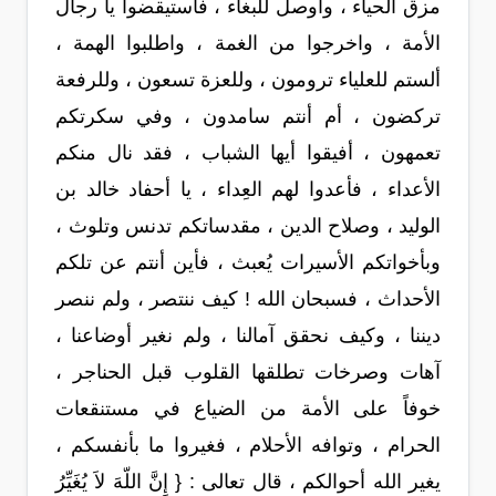
مزق الحياء ، وأوصل للبغاء ، فاستيقضوا يا رجال
الأمة ، واخرجوا من الغمة ، واطلبوا الهمة ،
ألستم للعلياء ترومون ، وللعزة تسعون ، وللرفعة
تركضون ، أم أنتم سامدون ، وفي سكرتكم
تعمهون ، أفيقوا أيها الشباب ، فقد نال منكم
الأعداء ، فأعدوا لهم العِداء ، يا أحفاد خالد بن
الوليد ، وصلاح الدين ، مقدساتكم تدنس وتلوث ،
وبأخواتكم الأسيرات يُعبث ، فأين أنتم عن تلكم
الأحداث ، فسبحان الله ! كيف ننتصر ، ولم ننصر
ديننا ، وكيف نحقق آمالنا ، ولم نغير أوضاعنا ،
آهات وصرخات تطلقها القلوب قبل الحناجر ،
خوفاً على الأمة من الضياع في مستنقعات
الحرام ، وتوافه الأحلام ، فغيروا ما بأنفسكم ،
يغير الله أحوالكم ، قال تعالى : { إِنَّ اللّهَ لاَ يُغَيِّرُ