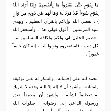
مَا بِقَوْمٍ حَتَّى يُغَيِّرُواْ مَا بِأَنْفُسِهِمْ وَإِذَا أَرَادَ اللّهُ
بِقَوْمٍ سُوءاً فَلاَ مَرَدَّ لَهُ وَمَا لَهُم مِّن دُونِهِ مِن وَالٍ
} ، نفعني الله وإياكم بالقرآن العظيم ، وبهدي
سيد المرسلين ، أقول قولي هذا ، وأستغفر الله
العظيم الجليل لي ولكم ولكافة المسلمين من
كل ذنب ، فاستغفروه وتوبوا إليه ، إنه كان حليماً
غفوراً .
الحمد لله على إحسانه ، والشكر له على توفيقه
وامتنانه ، وأشهد أن لا إله إلا الله وحده لا شريك
له تعظيماً لشأنه ، وأشهد أن محمداً عبده
ورسوله الداعي إلى رضوانه ، صلوات الله