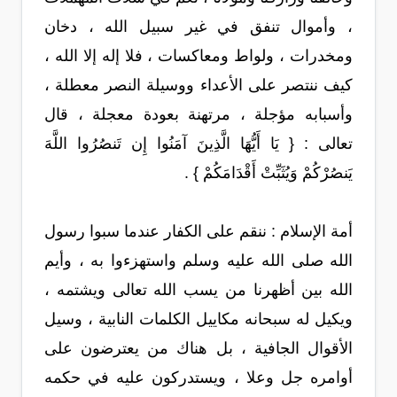
، وأموال تنفق في غير سبيل الله ، دخان
ومخدرات ، ولواط ومعاكسات ، فلا إله إلا الله ،
كيف ننتصر على الأعداء ووسيلة النصر معطلة ،
وأسبابه مؤجلة ، مرتهنة بعودة معجلة ، قال
تعالى : { يَا أَيُّهَا الَّذِينَ آمَنُوا إِن تَنصُرُوا اللَّهَ
يَنصُرْكُمْ وَيُثَبِّتْ أَقْدَامَكُمْ } .
أمة الإسلام : ننقم على الكفار عندما سبوا رسول
الله صلى الله عليه وسلم واستهزءوا به ، وأيم
الله بين أظهرنا من يسب الله تعالى ويشتمه ،
ويكيل له سبحانه مكاييل الكلمات النابية ، وسيل
الأقوال الجافية ، بل هناك من يعترضون على
أوامره جل وعلا ، ويستدركون عليه في حكمه