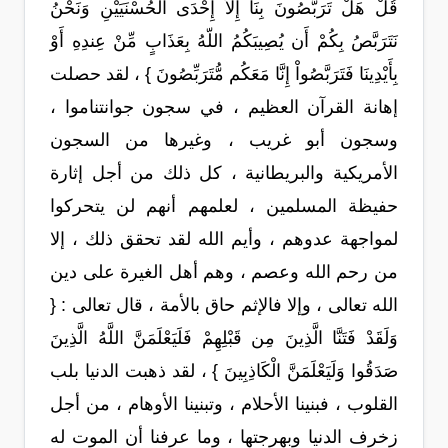
قُلْ هَلْ تَرَبَّصُونَ بِنَا إِلاَّ إِحْدَى الْحُسْنَيَيْنِ وَنَحْنُ
نَتَرَبَّصُ بِكُمْ أَن يُصِيبَكُمُ اللّهُ بِعَذَابٍ مِّنْ عِندِهِ أَوْ
بِأَيْدِينَا فَتَرَبَّصُواْ إِنَّا مَعَكُم مُّتَرَبِّصُونَ } ، لقد حصلت
إهانة القرآن العظيم ، في سجون جوانتناموا ،
وسجون أبو غريب ، وغيرها من السجون
الأمريكية والبريطانية ، كل ذلك من أجل إثارة
حفيظة المسلمين ، لعلمهم أنهم لن يتحركوا
لمواجهة عدوهم ، وأيم الله لقد تحقق ذلك ، إلا
من رحم الله وعصم ، وهم أهل الغيرة على دين
الله تعالى ، وإلا فالإثم حاق بالأمة ، قال تعالى : {
وَلَقَدْ فَتَنَّا الَّذِينَ مِن قَبْلِهِمْ فَلَيَعْلَمَنَّ اللَّهُ الَّذِينَ
صَدَقُوا وَلَيَعْلَمَنَّ الْكَاذِبِينَ } ، لقد ذهبت الدنيا بلب
القلوب ، فبنينا الأحلام ، وتبنينا الأوهام ، من أجل
زخرف الدنيا وبهرجتها ، وما عرفنا أن الموت له