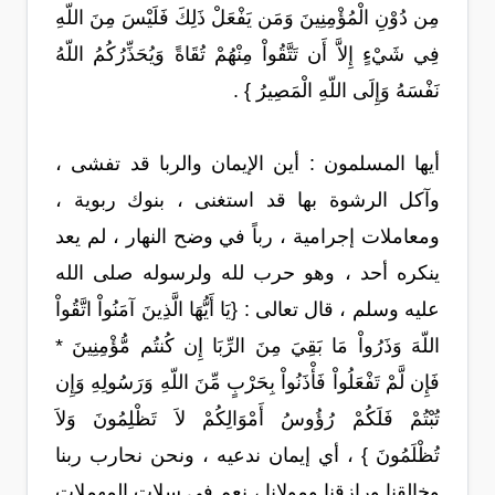
مِن دُوْنِ الْمُؤْمِنِينَ وَمَن يَفْعَلْ ذَلِكَ فَلَيْسَ مِنَ اللّهِ
فِي شَيْءٍ إِلاَّ أَن تَتَّقُواْ مِنْهُمْ تُقَاةً وَيُحَذِّرُكُمُ اللّهُ
نَفْسَهُ وَإِلَى اللّهِ الْمَصِيرُ } .
أيها المسلمون : أين الإيمان والربا قد تفشى ،
وآكل الرشوة بها قد استغنى ، بنوك ربوية ،
ومعاملات إجرامية ، رباً في وضح النهار ، لم يعد
ينكره أحد ، وهو حرب لله ولرسوله صلى الله
عليه وسلم ، قال تعالى : {يَا أَيُّهَا الَّذِينَ آمَنُواْ اتَّقُواْ
اللّهَ وَذَرُواْ مَا بَقِيَ مِنَ الرِّبَا إِن كُنتُم مُّؤْمِنِينَ *
فَإِن لَّمْ تَفْعَلُواْ فَأْذَنُواْ بِحَرْبٍ مِّنَ اللّهِ وَرَسُولِهِ وَإِن
تُبْتُمْ فَلَكُمْ رُؤُوسُ أَمْوَالِكُمْ لاَ تَظْلِمُونَ وَلاَ
تُظْلَمُونَ } ، أي إيمان ندعيه ، ونحن نحارب ربنا
وخالقنا ورازقنا ومولانا ، نعم في سلات المهملات