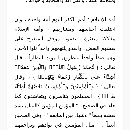
وسلامه عليه ، وعلى آله وأصحابه وإخوانه .
أمة الإسلام : أمم الكفر اليوم أمة واحدة ، وإن
اختلفت أجناسهم ومشاربهم ، وأمة الإسلام
مفككة مبعثرة ، يقفون موقف المتفرج على
بعضهم البعض ، والعدو يلتهمهم واحداً تلوا الآخر ،
وهم صفاً واحداً ينتظرون الموت انتظاراً ، قال
تعالى : { مُّحَمَّدٌ رَّسُولُ ٱللَّهِۚ وَٱلَّذِينَ مَعَهُۥۤ
أَشِدَّآءُ عَلَى ٱلْكُفَّارِ رُحَمَآءُ بَيْنَهُمْۖ } ، وقال
تعالى : { وَٱلْمُؤْمِنُونَ وَٱلْمُؤْمِنَـٰتُ بَعْضُهُمْ أَوْلِيَآءُ
بَعْضٍۚ } ، المسلمون يتناصرون ويتعاضدون كما
جاء في الصحيح : " المؤمن للمؤمن كالبنيان يشد
بعضه بعضاً " وشبك بين أصابعه " ، وفي الصحيح
أيضاً : " مثل المؤمنين في توادهم وتراحمهم