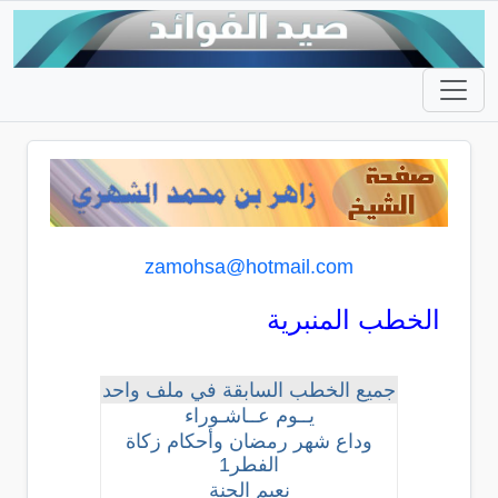
zamohsa@hotmail.com
الخطب المنبرية
جميع الخطب السابقة في ملف واحد
يــوم عــاشـوراء
وداع شهر رمضان وأحكام زكاة
الفطر1
نعيم الجنة