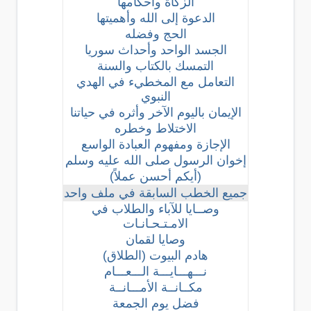
الزكاة وأحكامها
الدعوة إلى الله وأهميتها
الحج وفضله
الجسد الواحد وأحداث سوريا
التمسك بالكتاب والسنة
التعامل مع المخطيء في الهدي
النبوي
الإيمان باليوم الآخر وأثره في حياتنا
الاختلاط وخطره
الإجازة ومفهوم العبادة الواسع
إخوان الرسول صلى الله عليه وسلم
(أيكم أحسن عملاً)
جميع الخطب السابقة في ملف واحد
وصــايا للآباء والطلاب في
الامـتـحـانـات
وصايا لقمان
هادم البيوت (الطلاق)
نـــهـــايـــة الـــعـــام
مكــانــة الأمـــانــة
فضل يوم الجمعة