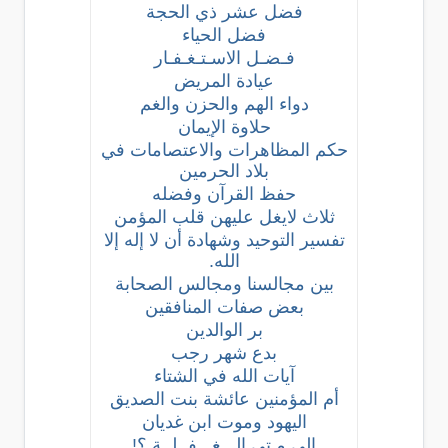
فضل عشر ذي الحجة
فضل الحياء
فـضـل الاسـتـغـفـار
عيادة المريض
دواء الهم والحزن والغم
حلاوة الإيمان
حكم المظاهرات والاعتصامات في
بلاد الحرمين
حفظ القرآن وفضله
ثلاث لايغل عليهن قلب المؤمن
تفسير التوحيد وشهادة أن لا إله إلا
الله.
بين مجالسنا ومجالس الصحابة
بعض صفات المنافقين
بر الوالدين
بدع شهر رجب
آيات الله في الشتاء
أم المؤمنين عائشة بنت الصديق
اليهود وموت ابن غديان
إلى مـتى الـــغـــفــلــة ؟!