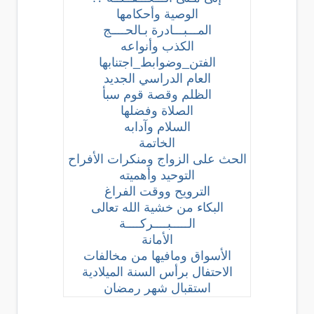
الوصية وأحكامها
المـــبـــادرة بـالحــــج
الكذب وأنواعه
الفتن_وضوابط_اجتنابها
العام الدراسي الجديد
الظلم وقصة قوم سبأ
الصلاة وفضلها
السلام وآدابه
الخاتمة
الحث على الزواج ومنكرات الأفراح
التوحيد وأهميته
الترويح ووقت الفراغ
البكاء من خشية الله تعالى
الـــــبــــركــــة
الأمانة
الأسواق ومافيها من مخالفات
الاحتفال برأس السنة الميلادية
استقبال شهر رمضان