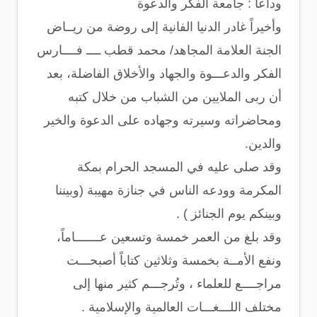
وداعاً : جامعة الفكر والدعوة
وأخيراً غادر الدنيا الفانية إلى روضة من ريــاض
الجنة العلامة المجاهد/ محمد قطب ــــ فــــارس
الفكر والدعـــوة والجهاد والأخلاق الفاضلة، بعد
أن ربى الملايين من الشباب من خلال كتبه
ومحاضراته وسيرته وجهاده على الدعوة والخير
والدين.
وقد صلى عليه في المسجد الحرام بمكة
المكرمة وودعه الناس في جنازة مهيبة (وبيننا
وبينكم يوم الجنائز ) .
وقد بلغ من العمر خمسة وتسعين عـــــــاماً،
ونفع الأمــة بخمسة وثلاثين كتاباً أصبحـــت
مراجــــع للعلماء ، وتُرجـــم كثير منها إلى
مختلف اللـــغـــات العالمية والإسلامية .