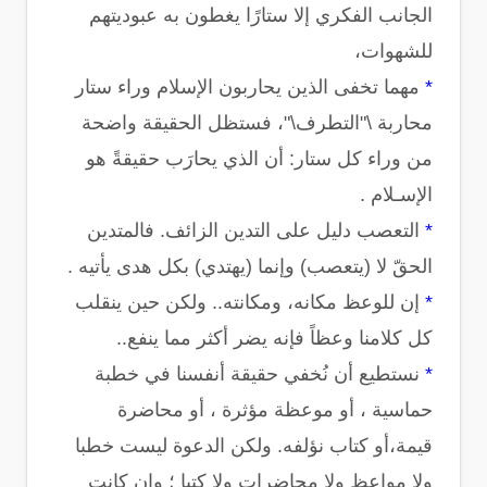
الجانب الفكري إلا ستارًا يغطون به عبوديتهم
للشهوات،
*
مهما تخفى الذين يحاربون الإسلام وراء ستار
محاربة \"التطرف\"، فستظل الحقيقة واضحة
من وراء كل ستار: أن الذي يحارَب حقيقةً هو
الإسـلام .
*
التعصب دليل على التدين الزائف. فالمتدين
الحقّ لا (يتعصب) وإنما (يهتدي) بكل هدى يأتيه .
*
إن للوعظ مكانه، ومكانته.. ولكن حين ينقلب
كل كلامنا وعظاً فإنه يضر أكثر مما ينفع..
*
نستطيع أن نُخفي حقيقة أنفسنا في خطبة
حماسية ، أو موعظة مؤثرة ، أو محاضرة
قيمة،أو كتاب نؤلفه. ولكن الدعوة ليست خطبا
ولا مواعظ ولا محاضرات ولا كتبا ؛ وإن كانت