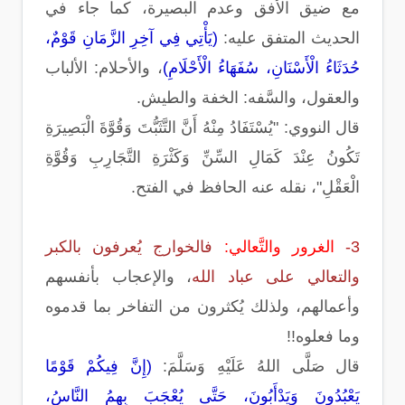
مع ضيق الأفق وعدم البصيرة، كما جاء في
الحديث المتفق عليه:
(يَأْتِي فِي آخِرِ الزَّمَانِ قَوْمٌ،
حُدَثَاءُ الْأَسْنَانِ، سُفَهَاءُ الْأَحْلَامِ)
، والأحلام: الألباب
والعقول، والسَّفه: الخفة والطيش.
قال النووي: "يُسْتَفَادُ مِنْهُ أَنَّ التَّثَبُّتَ وَقُوَّةَ الْبَصِيرَةِ
تَكُونُ عِنْدَ كَمَالِ السِّنِّ وَكَثْرَةِ التَّجَارِبِ وَقُوَّةِ
الْعَقْلِ"، نقله عنه الحافظ في الفتح.
3-
الغرور والتَّعالي:
فالخوارج يُعرفون بالكبر
والتعالي على عباد الله
، والإعجاب بأنفسهم
وأعمالهم، ولذلك يُكثرون من التفاخر بما قدموه
وما فعلوه!!
قال صَلَّى اللهُ عَلَيْهِ وَسَلَّمَ:
(إِنَّ فِيكُمْ قَوْمًا
يَعْبُدُونَ وَيَدْأَبُونَ، حَتَّى يُعْجَبَ بِهِمُ النَّاسُ،