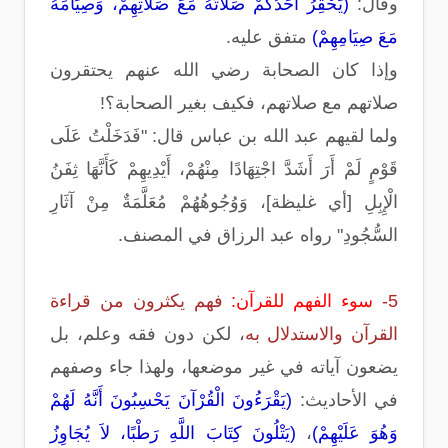
وقال:
(يَحْقِرُ أَحَدُكُمْ صَلَاتَهُ مَعَ صَلَاتِهِمْ، وَصِيَامَهُ
مَعَ صِيَامِهِمْ)
متفق عليه.
وإذا كان الصحابة رضي الله عنهم يحتقرون
صلاتهم مع صلاتهم، فكيف بغير الصحابة؟!
ولما لقيهم عبد الله بن عباس قال: "فَدَخَلْتُ عَلَى
قَوْمٍ لَمْ أَرَ أَشَدَّ اجْتِهَادًا مِنْهُمْ، أَيْدِيهِمْ كَأَنَّهَا ثِفَنُ
الْإِبِلِ [أي غليظة]، وَوُجُوهُهُمْ مُعَلَّمَةٌ مِنْ آثَارِ
السُّجُودِ" رواه عبد الرزاق في المصنف.
5-
سوء الفهم للقرآن:
فهم يكثرون من قراءة
القرآن والاستدلال به
، لكن دون فقه وعلم، بل
يضعون آياته في غير موضعها، ولهذا جاء وصفهم
في الأحاديث:
(يَقْرَءُونَ الْقُرْآنَ يَحْسِبُونَ أَنَّهُ لَهُمْ
وَهُوَ عَلَيْهِمْ)
،
(يَتْلُونَ كِتَابَ اللَّهِ رَطْبًا، لاَ يُجَاوِزُ