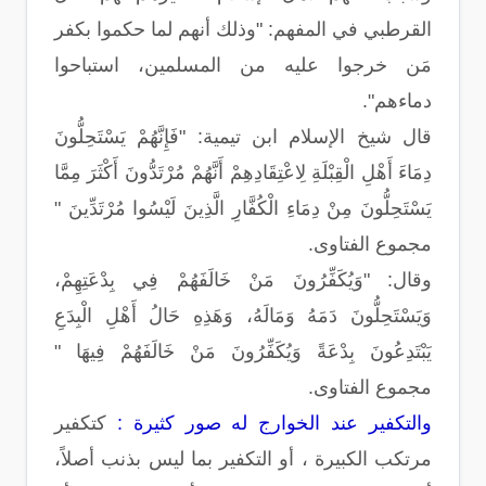
القرطبي في المفهم: "وذلك أنهم لما حكموا بكفر
مَن خرجوا عليه من المسلمين، استباحوا
دماءهم".
قال شيخ الإسلام ابن تيمية: "فَإِنَّهُمْ يَسْتَحِلُّونَ
دِمَاءَ أَهْلِ الْقِبْلَةِ لِاعْتِقَادِهِمْ أَنَّهُمْ مُرْتَدُّونَ أَكْثَرَ مِمَّا
يَسْتَحِلُّونَ مِنْ دِمَاءِ الْكُفَّارِ الَّذِينَ لَيْسُوا مُرْتَدِّينَ "
مجموع الفتاوى.
وقال: "وَيُكَفِّرُونَ مَنْ خَالَفَهُمْ فِي بِدْعَتِهِمْ،
وَيَسْتَحِلُّونَ دَمَهُ وَمَالَهُ، وَهَذِهِ حَالُ أَهْلِ الْبِدَعِ
يَبْتَدِعُونَ بِدْعَةً وَيُكَفِّرُونَ مَنْ خَالَفَهُمْ فِيهَا "
مجموع الفتاوى.
والتكفير عند الخوارج له صور كثيرة :
كتكفير
مرتكب الكبيرة ، أو التكفير بما ليس بذنب أصلاً،