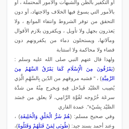
أو التكفير بالظن والشبهات والأمور المحتملة ، أو
بالأمور التي يسوغ فيها الخلاف والاجتهاد، أو دون
التحقق من توفر الشروط وانتفاء الموانع ، ولا
يَعذرون بجهل ولا تأويل ، ويكفرون بلازم الأقوال
ومآلاتها، ويستحلون دماء من يكفرونهم دون
قضاء ولا محاكمة ولا استتابة
ولهذا قال عنهم النبي صلى الله عليه وسلم :
(
يَمْرُقُونَ مِنَ الْإِسْلَامِ كَمَا يَمْرُقُ السَّهْمُ مِنَ
الرَّمِيَّةِ
) ، " فشبه مروقهم من الدّين بِالسَّهْمِ الَّذِي
يُصِيب الصَّيْد فَيدْخل فِيهِ وَيخرج مِنْهُ من شدَّة
سرعَة خُرُوجه لقُوَّة الرَّامِي، لَا يعلق من جَسَد
الصَّيْد بِشَيْء". عمدة القاري
وفي صحيح مسلم: (
هُمْ شَرُّ الْخَلْقِ وَالْخَلِيقَةِ
) ،
وعند أحمد بسند جيد: (
طُوبَى لِمَنْ قَتَلَهُمْ وَقَتَلُوهُ
)،