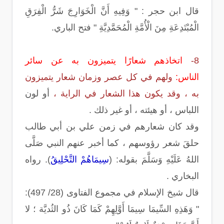
قال ابن حجر : " وَفِيهِ أَنَّ الْخَوَارِجَ شَرُّ الْفِرَقِ
الْمُبْتَدِعَةِ مِنَ الْأُمَّةِ الْمُحَمَّدِيَّةِ " فتح الباري.
8-
اتخاذهم شعارًا يتميزون به عن سائر
الناس:
ولهم في كل عصر وزمان شعار يتميزون
به ، وقد يكون هذا الشعار في الراية ،
أو لون
اللباس ، أو هيئته ، أو غير ذلك .
وقد كان شعارهم في زمن علي بن أبي طالب
حلقَ شعر رؤوسهم ، كما أخبر عنهم النبي صَلَّى
اللهُ عَلَيْهِ وَسَلَّمَ بقوله: (
سِيمَاهُمْ التَّحْلِيقُ
). رواه
البخاري .
قال شيخ الإسلام في مجموع الفتاوى (28/ 497):
" وَهَذِهِ السِّيمَا سِيمَا أَوَّلِهِمْ كَمَا كَانَ ذُو الثُديَّة ؛ لا