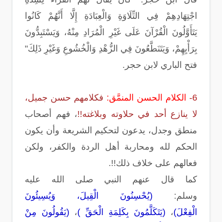
اجْتِهَادِهِمْ فِي التِّلَاوَةِ وَالْعِبَادَةِ إِلَّا أَنَّهُمْ كَانُوا
يَتَأَوَّلُونَ الْقُرْآنَ عَلَى غَيْرِ الْمُرَادِ مِنْهُ، وَيَسْتَبِدُّونَ
بِرَأْيِهِمْ، وَيَتَنَطَّعُونَ فِي الزُّهْدِ وَالْخُشُوعِ وَغَيْرِ ذَلِكَ"
فتح الباري لابن حجر.
6-
الكلام الحسن المنمَّق:
فكلامهم حسن جميل،
لا ينازع أحد في حلاوته وبلاغته!!
، فهم أصحاب
منطق وجدل، يدعون لتحكيم الشريعة وأن يكون
الحكم لله ومحاربة أهل الردة والكفر، ولكن
فعالهم على خلاف ذلك!!.
كما قال عنهم النبي صلى الله عليه
وسلم:
(يُحْسِنُونَ الْقِيلَ، وَيُسِيئُونَ
الْفِعْلَ)
،
(يَتَكَلَّمُونَ بِكَلِمَةِ الْحَقِّ )
،
(يَقُولُونَ مِنْ