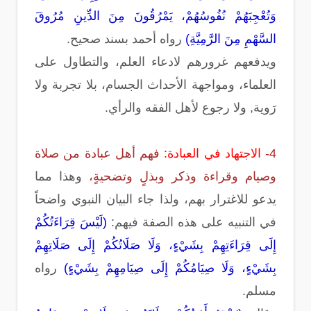
وَتُعْجِبَهُمْ نُفُوسُهُمْ، يَمْرُقُونَ مِنَ الدِّينِ مُرُوقَ
السَّهْمِ مِنَ الرَّمِيَّةِ)
رواه أحمد بسند صحيح.
ويدفعهم غرورهم لادعاء العلم، والتطاول على
العلماء، ومواجهة الأحداث الجسام، بلا تجربة ولا
رَوية, ولا رجوع لأهل الفقه والرأي.
4-
الاجتهاد في العبادة:
فهم أهل عبادة من صلاة
وصيام وقراءة وذكر وبذلٍ وتضحيةٍ،
وهذا مما
يدعو للاغترار بهم، ولذا جاء البيان النبوي واضحاً
في التنبيه على هذه الصفة فيهم:
(لَيْسَ قِرَاءَتُكُمْ
إِلَى قِرَاءَتِهِمْ بِشَيْءٍ، وَلَا صَلَاتُكُمْ إِلَى صَلَاتِهِمْ
بِشَيْءٍ، وَلَا صِيَامُكُمْ إِلَى صِيَامِهِمْ بِشَيْءٍ)
رواه
مسلم.