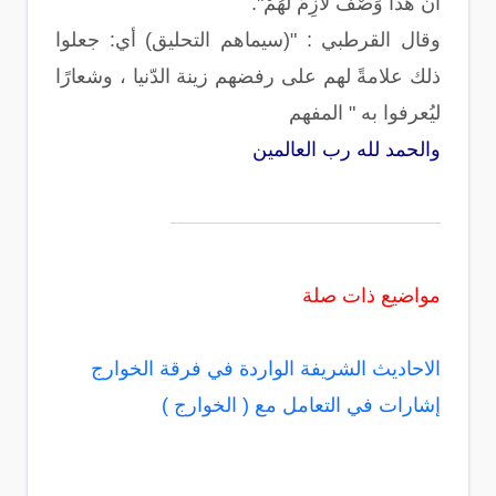
أَنَّ هَذَا وَصْفٌ لَازِمٌ لَهُمْ".
وقال القرطبي : "(سيماهم التحليق) أي: جعلوا
ذلك علامةً لهم على رفضهم زينة الدّنيا ، وشعارًا
ليُعرفوا به " المفهم
والحمد لله رب العالمين
مواضيع ذات صلة
الاحاديث الشريفة الواردة في فرقة الخوارج
إشارات في التعامل مع
(
الخوارج
)