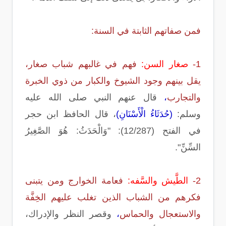
فمن صفاتهم الثابتة في السنة:
1-
صغار السن:
فهم في غالبهم شباب صغار،
يقل بينهم وجود الشيوخ والكبار من ذوي الخبرة
والتجارب
،
قال عنهم النبي صلى الله عليه
وسلم:
(حُدَثَاءُ الْأَسْنَانِ)
، قال الحافظ ابن حجر
في الفتح (12/287): "‏وَالْحَدَثُ: هُوَ الصَّغِيرُ
السِّنِّ".
2-
الطَّيش والسَّفه:
فعامة الخوارج ومن يتبنى
فكرهم من الشباب الذين تغلب عليهم الخِفَّة
والاستعجال والحماس
،
وقصر النظر والإدراك،