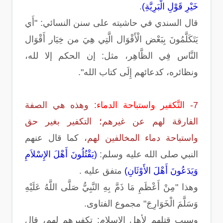
خَيْرِ قَوْلِ الْبَرِيَّةِ)
.
قال السندي في حاشيته على سنن النسائي: "أَي
يَتَكَلَّمُونَ بِبَعْض الْأَقْوَال الَّتِي هِيَ من خِيَار أَقْوَال
النَّاس فِي الظَّاهِر، مثل: إن الحكم إلا لله،
ونظائره، كدعائهم إِلَى كتاب الله".
7-
التَّكفير واستباحة الدماء:
وهذه هي الصفة
الفارقة لهم عن غيرهم؛ التكفير بغير حق
واستباحة دماء المخالفين لهم،
كما قال عنهم
النبي صلى الله عليه وسلم:
(يَقْتُلُونَ أَهْلَ الإِسْلاَمِ
وَيَدَعُونَ أَهْلَ الأَوْثَانِ)
متفق عليه .
وهذا "مِنْ أَعْظَمِ مَا ذَمَّ بِهِ النَّبِيُّ صَلَّى اللَّهُ عَلَيْهِ
وَسَلَّمَ الْخَوَارِجَ" مجموع الفتاوى.
وسبب قتلهم لأهل الإسلام: تكفيرهم لهم، قال