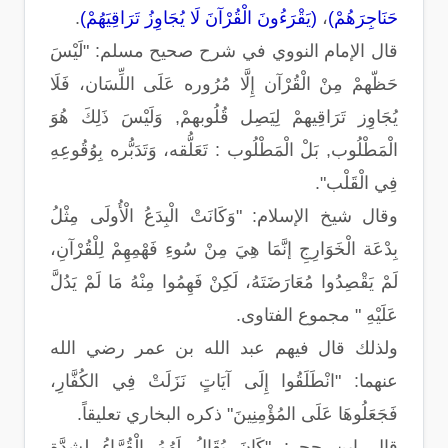
حَنَاجِرَهُمْ)
،
(يَقْرَءُونَ الْقُرْآنَ لَا يُجَاوِزُ تَرَاقِيَهُمْ)
.
قال الإمام النووي في شرح صحيح مسلم: "لَيْسَ
حَظّهمْ مِنْ الْقُرْآن إِلَّا مُرُوره عَلَى اللِّسَان، فَلَا
يُجَاوِز تَرَاقِيهمْ لِيَصِل قُلُوبهمْ, وَلَيْسَ ذَلِكَ هُوَ
الْمَطْلُوب, بَلْ الْمَطْلُوب : تَعَلُّقه، وَتَدَبُّره بِوُقُوعِهِ
فِي الْقَلْب".
وقال شيخ الإسلام: "وَكَانَتْ الْبِدَعُ الْأُولَى مِثْلُ
بِدْعَة الْخَوَارِجِ إنَّمَا هِيَ مِنْ سُوءِ فَهْمِهِمْ لِلْقُرْآنِ،
لَمْ يَقْصِدُوا مُعَارَضَتَهُ، لَكِنْ فَهِمُوا مِنْهُ مَا لَمْ يَدُلَّ
عَلَيْهِ " مجموع الفتاوى.
ولذلك قال فيهم عبد الله بن عمر رضي الله
عنهما: "انْطَلَقُوا إِلَى آيَاتٍ نَزَلَتْ فِي الكُفَّارِ،
فَجَعَلُوهَا عَلَى المُؤْمِنِينَ" ذكره البخاري تعليقاً.
قال ابن حجر: "كَانَ يُقَالُ لَهُمُ الْقُرَّاءُ لِشِدَّةِ