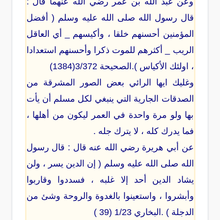
وعن عبد الله بن عمر رضي الله عنهما قال :
قال رسول الله صلى الله عليه وسلم ( أفضل
المؤمنين أحسنهم خلقا ، وأكيسهم _ أي العاقل
الريب _ أكثرهم للموت ذكرا وأحسنهم استعدادا
، اولئك الأكياس ).الصحيحة 3/372(1384)
وغليك ايها الرائي بعض الصور المشرقة من
الصدقات الجارية التي ينبغي لكل مسلم أن يأت
بها ولو مرة واحدة في العمر ليكون من أهلها ،
فما يدرك كله ، لا يترك جله .
عن أبي هريرة رضي الله عنه قال : قال رسول
الله صلى الله عليه وسلم ( إن الدين يسر ، ولن
يشاد الدين أحد إلا غلبه ، فسددوا وقاربوا
وأبشروا ، واستعينوا بالغدوة والروحة وشئ من
الدجلة ) .البخاري 1/23 (39 )