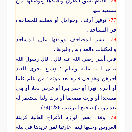
76-
القيام بشق الطرق وتعبيدها وتوصيلها لمن
يستفيد منها .
77-
توفير أرفف وحوامل أو معلقة للمصاحف
في المساجد .
78-
نشر المصاحف ووقفها على المساجد
والمكتبات والمدارس وغيرها .
فعن أنس رضي الله عنه قال : قال رسول الله
صلى الله عليه وسلم : (سبع يجرى للعبد
أجرهن وهو في قبره بعد موته : من علم علما
أو أجرى نهرا أو حفر بئرا أو غرس نخلا أو بنى
مسجدا أو ورث مصحفا أو ترك ولدا يستغفر له
بعد موته ).صحيح الترغيب 1/36(74)
79-
وقف بعض لوازم الأفراح الغالية كزينة
العروس وحليها ليتم إعارتها لمن تريدها في ليلة