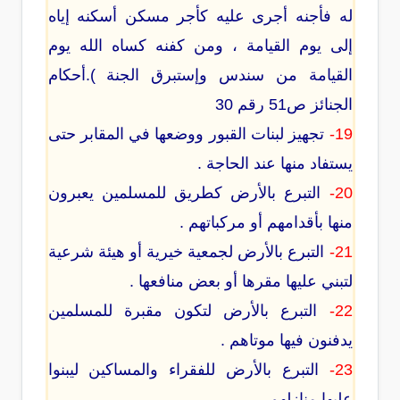
له فأجنه أجرى عليه كأجر مسكن أسكنه إياه
إلى يوم القيامة ، ومن كفنه كساه الله يوم
القيامة من سندس وإستبرق الجنة ).أحكام
الجنائز ص51 رقم 30
19-
تجهيز لبنات القبور ووضعها في المقابر حتى
يستفاد منها عند الحاجة .
20-
التبرع بالأرض كطريق للمسلمين يعبرون
منها بأقدامهم أو مركباتهم .
21-
التبرع بالأرض لجمعية خيرية أو هيئة شرعية
لتبني عليها مقرها أو بعض منافعها .
22-
التبرع بالأرض لتكون مقبرة للمسلمين
يدفنون فيها موتاهم .
23-
التبرع بالأرض للفقراء والمساكين ليبنوا
عليها منازلهم .