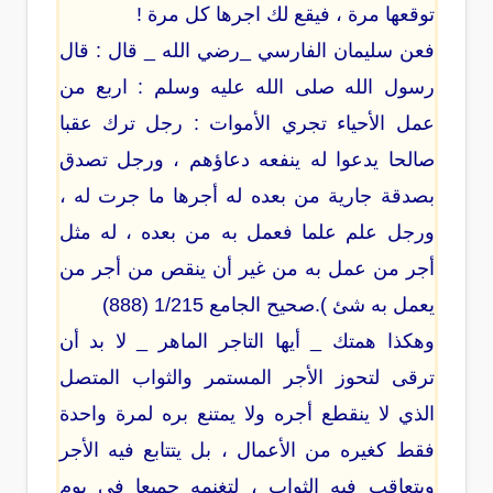
توقعها مرة ، فيقع لك اجرها كل مرة !
فعن سليمان الفارسي _رضي الله _ قال : قال
رسول الله صلى الله عليه وسلم : اربع من
عمل الأحياء تجري الأموات : رجل ترك عقبا
صالحا يدعوا له ينفعه دعاؤهم ، ورجل تصدق
بصدقة جارية من بعده له أجرها ما جرت له ،
ورجل علم علما فعمل به من بعده ، له مثل
أجر من عمل به من غير أن ينقص من أجر من
يعمل به شئ ).صحيح الجامع 1/215 (888)
وهكذا همتك _ أيها التاجر الماهر _ لا بد أن
ترقى لتحوز الأجر المستمر والثواب المتصل
الذي لا ينقطع أجره ولا يمتنع بره لمرة واحدة
فقط كغيره من الأعمال ، بل يتتابع فيه الأجر
ويتعاقب فيه الثواب ، لتغنمه جميعا في يوم