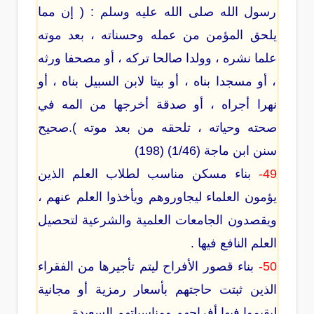
رسول الله صلى الله عليه وسلم : ( إن مما
يلحق المؤمن من عمله وحسناته ، بعد موته
علما نشره ، وولدا صالحا تركه ، أو مصحفا ورثه
، أو مسجدا بناه ، أو بيتا لابن السبيل بناه ، أو
نهرا أجراه ، أو صدقة أخرجها من المه في
صحته وحياته ، تلحقه من بعد موته ).صحيح
سنن ابن ماجة (1/46) (198)
49-
بناء مسكن مناسب لطلاب العلم الذين
يؤمون العلماء ليجاوروهم ويأخذوا العلم عنهم ،
ويقصدون الجامعات العلمية والشرعية لتحصيل
العلم النافع فيها .
50-
بناء قصور الأفراح ليتم تأجيرها من الفقراء
الذين ثبتت حاجتهم بأسعار رمزية أو مجانية
ليقيموا فيها أفراحهم ومناسباتهم السعيدة .