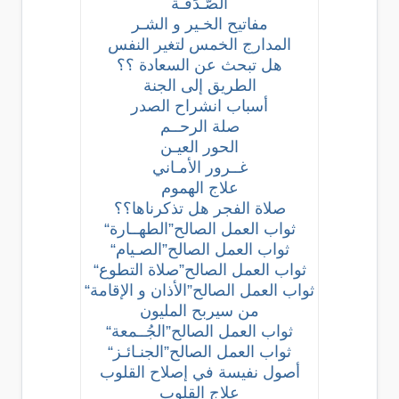
الصَّـدَقَـة
مفاتيح الخـير و الشـر
المدارج الخمس لتغير النفس
هل تبحث عن السعادة ؟؟
الطريق إلى الجنة
أسباب انشراح الصدر
صلة الرحــم
الحور العيـن
غــرور الأمـاني
علاج الهموم
صلاة الفجر هل تذكرناها؟؟
ثواب العمل الصالح”الطهــارة“
ثواب العمل الصالح”الصـيام“
ثواب العمل الصالح”صلاة التطوع“
ثواب العمل الصالح”الأذان و الإقامة“
من سيربح المليون
ثواب العمل الصالح”الجُــمعة“
ثواب العمل الصالح”الجنـائـز“
أصول نفيسة في إصلاح القلوب
علاج القلوب