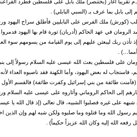
ي حدود عام 586 ق.م تقريباً أغار (بختنصر) ملك بابل على فلسطين فطرد ا
م إلى بابل بما عرف بـ (السبي البابلي) .
135ق.م أخمد الرومان في عهد الحاكم (أدريان) ثورة قام بها اليهود فد
ذ تأذن ربك ليبعثن عليهم إلى يوم القيامة من يسومهم سوء الع
مما…) .
ان على فلسطين بعث الله عيسى عليه السلام رسولاً إلى بني إ
 فاستجاب له بعض اليهود، وأما الكهنة فقد ناصبوه العداء ل
فآمنت طائفة من بني إسرائيل وكفرت طائفة) فالقسم الأول هم 
ارهم إلى الحاكم الروماني وأثاروه على عيسى عليه السلام ور
 شبهه على غيره فصلبوا الشبيه، قال تعالى (إذ قال الله يا عيسى
رسول الله وما قتلوه وما صلبوه ولكن شبه لهم وإن الذين اختل
 رفعه الله إليه وكان الله عزيزاً حكيماً) .