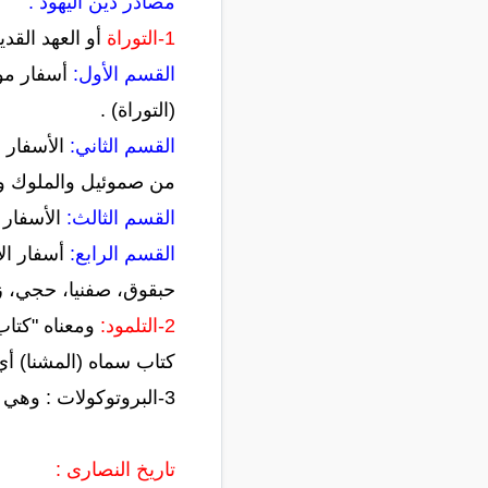
مصادر دين اليهود :
1-التوراة
أو العهد القديم ويتكون من
القسم الأول:
أسفار موس
(التوراة) .
القسم الثاني:
الأسفار ا
من صموئيل والملوك وأخ
القسم الثالث:
الأسفار 
القسم الرابع:
حبقوق، صفنيا، حجي، ز
2-التلمود:
ومعناه "كتاب
كتاب سماه (المشنا) أي
3-البروتوكولات : وهي مقررات تتلخص فصولها في تدبير الوسائل للسيطرة على السياسة العالمية.
تاريخ النصارى :