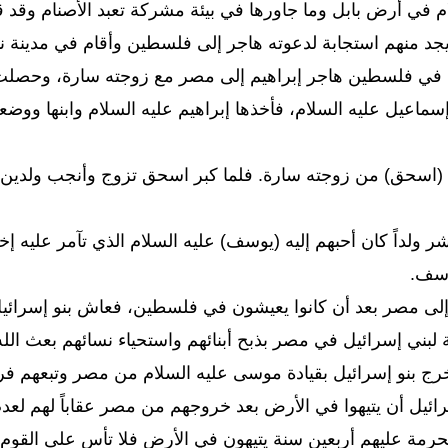
م في أرض بابل وما جاورها في بيئة مشركة تعبد الأصنام وقد قص
جد منهم استجابة لدعوته هاجر إلى فلسطين وأقام في مدينة ن
ي فلسطين هاجر إبراهيم إلى مصر مع زوجته سارة، وحصلت ل
سماعيل عليه السلام، فأخذها إبراهيم عليه السلام وابنها ووض
نه (اسحق) من زوجته سارة. فلما كبر اسحق تزوج وأنجب ولدين
 ولداً كان أحبهم إليه (يوسف) عليه السلام الذي تآمر عليه إ
وسف.
لى مصر بعد أن كانوا يعيشون في فلسطين، فعاش بنو إسرائي
نة لبني إسرائيل في مصر بذبح أبنائهم واستحياء نسائهم بعث ا
رج بنو إسرائيل بقيادة موسى عليه السلام من مصر وتبعهم فرع
إسرائيل أن يتيهوا في الأرض بعد خروجهم من مصر عقاباً لهم لع
حرمة عليهم أربعين سنة يتيهون في الأرض فلا تأس على القوم 