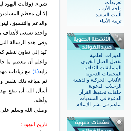
تغريدات
شيء: (وقالت اليهود 
واحة الأدب
إلا أن معظم المسلمين 
البيت السعيد
تربية الأبناء
والدعم والتنسيق، ليتو
واحدة تسعى لأهداف م
وفي هذه الرسالة التي 
كيد إلى تعاون لنعلم كم
الدورات العلمية
واعلم أن معظم ما جاء 
تفعيل العمل الخيري
المسابقات الثقافية
زايد
(1)
مع زيادات مهمة 
المخيمات الدعوية
الألعاب الحركية والذهنية
ثم صياغة ذلك بنفس وا
الرحلات الدعوية
أسأل الله أن ينفع بهذ
حلقات تحفيظ القرآن
الدعوة في المنتديات
وأهله.
ساهم في نشر الإسلام
وصلى الله وسلم على ن
تاريخ اليهود :