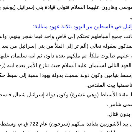
موسى وهارون عليهما السلام فتولى قيادة بني إسرائيل (يوشع ب
ئيل في فلسطين مر اليهود بثلاثة عهود متتالية:
 جميع أسباطهم تحتكم إلى قاضٍ واحد فيما شجر بينهم، واستمر هذا
ذكور بعقوله تعالى (ألم تر إلى الملأ من بني إسرائيل من بعد م
 عليهم طالوت ملكاً، ثم ملكهم بعده داود، ثم ابنه سليمان عليهم
لعهد التالي لسليمان عليه السلام حيث تنازع الأمر بعده ابنه (
وسبط بنيامين وكون دولة سميت بدولة يهوذا نسبة إلى سبط حك
عاصمتها بيت المقدس.
ط ببقية الأسباط (وهي عشرة) وكون دولة إسرائيل شمال فلس
سمى شامر .
 بدون قتال.
ادة ملكهم (سرجون) عام 722 ق.م، وسقطت دولة يهوذا بيد الفراعنة عام 603 ق.م