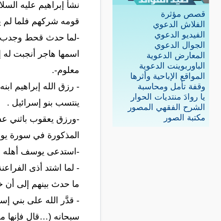
نشأ إبراهيم عليه السلا
قصص مؤثرة
قومه شركهم فلما لم ي
الفلاش الدعوي
الفيديو الدعوي
-لما حدث قحط وجدب ف
الجوال الدعوي
اسمها هاجر أنجبت له إ
المعارض الدعوية
الباوربوينت الدعوية
معلوم-.
المواقع الإباحية وأثرها
- رزق الله إبراهيم اب
وقفة تأمل ومحاسبة
يا روادَ منتديات الحوار
ينتسب بنو إسرائيل .
الشرح الفقهي المصور
مكتبة الصور
-ورزق يعقوب باثني عشر
المذكورة في سورة ي
-استدعى يوسف أهله إ
- لما اشتد أذى الفراع
ما حدث بينهم إلى أن خ
- قدَّر الله على بني 
سبحانه (…قال فإنها م