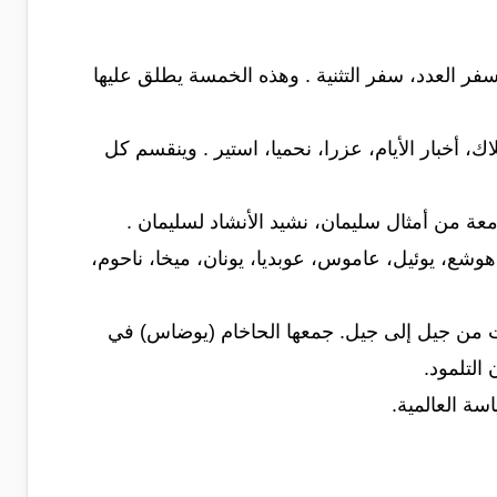
 العدد، سفر التثنية . وهذه الخمسة يطلق عليها
، أخبار الأيام، عزرا، نحميا، استير . وينقسم كل
عة من أمثال سليمان، نشيد الأنشاد لسليمان .
زقيال، دانيال، هوشع، يوئيل، عاموس، عوبديا، يونان، ميخا، ناحوم،
مات من جيل إلى جيل. جمعها الحاخام (يوضاس) في
التلمود.