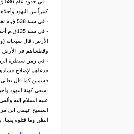
- ف
كبيراً من اليهود وأجلاه
- في سنة 538 ق.م تغلب (كورش) ملك الفرس على البابليين فأطلق سراح اليهود ورجع كثير منهم إلى فلسطين.
- في سنة 
الأرض. قال سبحانه (وإ
وقطعناهم في الأرض أ
- في زمن سيطرة الروم
فدعاهم لإصلاح فسادهم،
قسمين كما قال تعالى (
-سعى كهنة اليهود وأحب
عليه السلام إليه وألقى
المسيح عيسى ابن مريم 
الظن وما قتلوه يقينا، بل