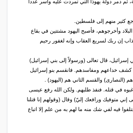
لفراعنة، ثم دمر دولة يهوذا التي تمردت عليه وأسر عدداً
مروا البلاد وأخرجوهم، فأصبح اليهود مشتتين في بقاع
ذاب إن ربك لسريع العقاب وإنه لغفور رحيم
سرائيل، قال تعالى (ورسولاً إلى بني إسرائيل)
أنه كشف خداعهم ومفاسدهم. فانقسم بنو إسرائيل
(النصارى) والقسم الثاني هم (اليهود) .
غبوه في قتله. فنفذ طلبهم. ولكن الله رفع عيسى
 إني متوفيك ورافعك إليّ) وقال (وقولهم إنا قتلنا
فوا فيه لفي شك منه ما لهم به من علم إلا اتباع