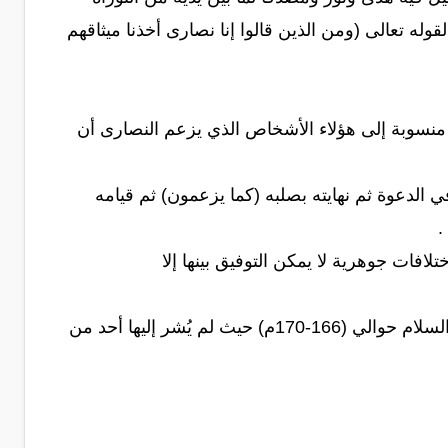
وله تعالى (ومن الذين قالوا إنا نصارى أخذنا ميثاقهم
ي منسوبة إلى هؤلاء الأشخاص الذي يزعم النصارى أن
ي الدعوة ثم نهايته بصلبه (كما يزعمون) ثم قيامه
.
لافات جوهرية لا يمكن التوفيق بينها إلا
إضافة إلى أن هذه الأناجيل الأربعة لم تعرف إلا في زمن متأخر بعد رفع المسيح عليه السلام حوالي (166-170م) حيث لم يُشر إليها أحد من