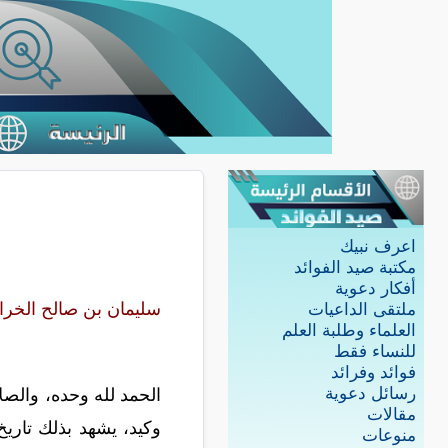
اعرف نبيك
مكتبة صيد الفوائد
أفكار دعوية
سليمان بن صالح الخر
ملتقى الداعيات
العلماء وطلبة العلم
للنساء فقط
فوائد وفرائد
رسائل دعوية
الحمد لله وحده، والصل
مقالات
وكيد، يشهد بذلك تاريخ
منوعات