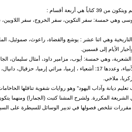
 39 كتاباً هي أربعة أقسام :
ى وهي خمسة: سفر التكوين، سفر الخروج، سفر اللاويين، سفر
لتاريخية وهي اثنا عشر : يوشع والقضاة، راعوث، صموئيل، الملاك
بار الأيام إلى قسمين.
الشعرية، وهي خمسة: أيوب، مزامير داود، أمثال سليمان، الجام
أسفار الأنبياء، وعددها 17: أشعياء ، إرميا، مراثي إرميا، ح
كريا، ملاخي.
 تعليم ديانة وآداب اليهود" وهو روايات شفوية تناقلها الحاخا
 الشريعة المكررة. ولشرح المشنا كتبت (الجمارا) ومنهما يتكون 