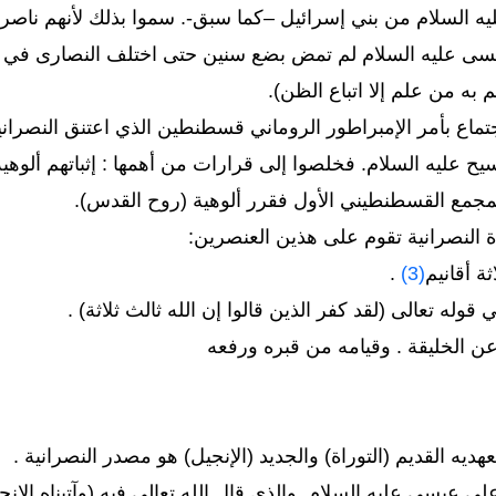
 السلام من بني إسرائيل –كما سبق-. سموا بذلك لأنهم ناصروه
عيسى عليه السلام لم تمض بضع سنين حتى اختلف النصارى في ال
به من علم إلا اتباع الظن).
32م عقد اجتماع بأمر الإمبراطور الروماني قسطنطين الذي اعتنق ال
يح عليه السلام. فخلصوا إلى قرارات من أهمها : إثباتهم ألوهي
 النصرانية تقوم على هذين العنصرين:
.
(3)
قوله تعالى (لقد كفر الذين قالوا إن الله ثالث ثلاثة) .
هديه القديم (التوراة) والجديد (الإنجيل) هو مصدر النصرانية .
على عيسى عليه السلام. والذي قال الله تعالى فيه (وآتيناه الإنج