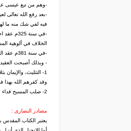
-وهم من تبع عيسى عليه
-بعد رفع الله تعالى ل
فيه لفي شك منه ما لهم 
-في سنة 5
الخلاف في ألوهية المس
-في سنة 381م عقد المجمع القسطنطيني الأول فقرر ألوهية (روح القدس).
- وبذلك أصبحت العقيدة
1- التثليث، والإيمان بثلاثة أقانيم
وقد كفرهم الله بهذا في 
2- صلب المسيح فداء عن الخليقة . وقيامه من قبره ورفعه
مصادر النصارى :
يعتبر الكتاب المقدس بع
أما الإنجيل الذي أنزل 