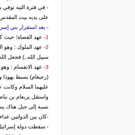
- في فترة التيه توفي 
على يديه بيت المقدس.
- بعد استقرار بني إسرا
1-
عهد القضاة؛ حيث كانت
2-
عهد الملوك : وهو الم
سبيل الله..) فجعل الله
3-
عهد الانقسام : وهو ا
(رحبعام) بسبط يهوذا 
عليهما السلام وكانت 
واستقل يربعام بن نبا
نسبة إلى جبل هناك ي
-كان بين الدولتين عداء
- سقطت دولة إسرائيل بيد الآشوريين بقي