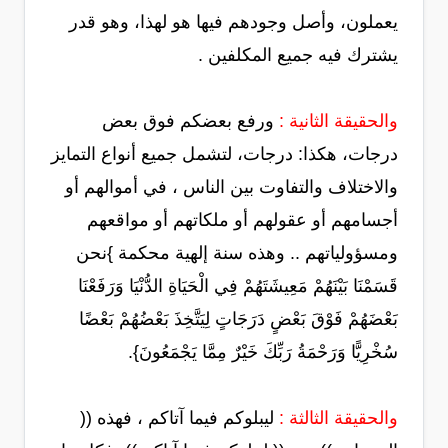
يعملون، وأصل وجودهم فيها هو لهذا، وهو قدر
يشترك فيه جميع المكلفين .
والحقيقة الثانية :
ورفع بعضكم فوق بعض
درجات، هكذا: درجات، لتشمل جميع أنواع التمايز
والاختلاف والتفاوت بين الناس ، في أموالهم أو
أجسامهم أو عقولهم أو ملكاتهم أو مواقعهم
ومسؤولياتهم .. وهذه سنة إلهية محكمة }نحن
قَسَمْنَا بَيْنَهُمْ مَعِيشَتَهُمْ فِي الْحَيَاةِ الدُّنْيَا وَرَفَعْنَا
بَعْضَهُمْ فَوْقَ بَعْضٍ دَرَجَاتٍ لِيَتَّخِذَ بَعْضُهُمْ بَعْضًا
سُخْرِيًّا ‏وَرَحْمَةُ رَبِّكَ خَيْرٌ مِمَّا يَجْمَعُونَ}.
والحقيقة الثالثة :
ليبلوكم فيما آتاكم ، فهذه ((