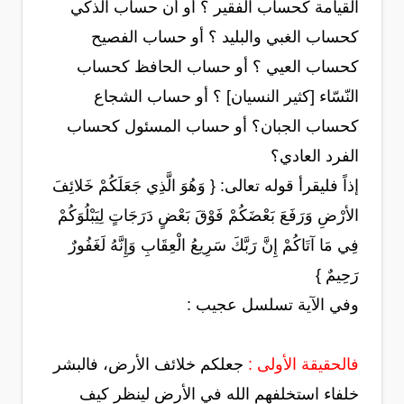
القيامة كحساب الفقير ؟ أو أن حساب الذكي
كحساب الغبي والبليد ؟ أو حساب الفصيح
كحساب العيي ؟ أو حساب الحافظ كحساب
النّسّاء [كثير النسيان] ؟ أو حساب الشجاع
كحساب الجبان؟ أو حساب المسئول كحساب
الفرد العادي؟
إذاً فليقرأ قوله تعالى: { ‏وَهُوَ الَّذِي جَعَلَكُمْ خَلائِفَ
الأرْضِ وَرَفَعَ بَعْضَكُمْ فَوْقَ بَعْضٍ دَرَجَاتٍ لِيَبْلُوَكُمْ
فِي مَا آتَاكُمْ إِنَّ رَبَّكَ سَرِيعُ الْعِقَابِ وَإِنَّهُ لَغَفُورٌ
رَحِيمٌ }
وفي الآية تسلسل عجيب :
فالحقيقة الأولى :
جعلكم خلائف الأرض، فالبشر
خلفاء استخلفهم الله في الأرض لينظر كيف