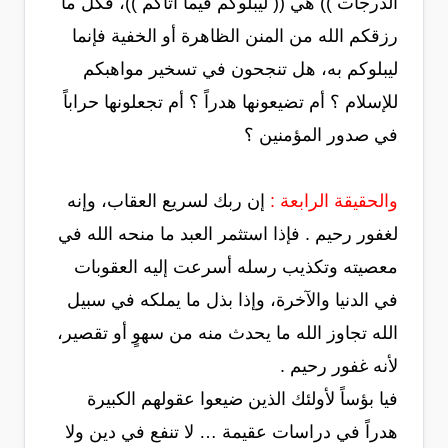
الدرجات )) هي (( ليبلوكم فيما آتاكم ))، فكل ما
رزقكم الله من المنن الظاهرة أو الخفية فإنما
ليبلوكم به، هل تنجحون في تسخير مواهبكم
للإسلام ؟ أم تضيعونها هدراً ؟ أم تجعلونها حراباً
في صدور المؤمنين ؟
والحقيقة الرابعة :
إن ربك لسريع العقاب، وإنه
لغفور رحيم . فإذا استثمر العبد ما منحه الله في
معصيته وتكذيب رسله أسرعت إليه العقوبات
في الدنيا والآخرة، وإذا بذل ما يملكه في سبيل
الله تجاوز الله ما يحدث منه من سهوٍ أو تقصير،
لأنه غفور رحيم .
فيا بؤساً لأولئك الذين ضيعوا عقولهم الكبيرة
هدراً في دراسات عقيمة … لا تنفع في دين ولا