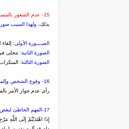
15- عدم الشعور بالمسؤولية:
بذلك،
ولهذا السبب صور ك
الصــــورة الأولى:
إلقاء 
الصورة الثانية:
تتجلى في
الصورة الثالثة:
المنكرات ا
16- وقوع الشخص وإلمامه ببعض المعاصي:
رأى عدم جواز الأمر بال
17-الفهم الخاطئ لبعض النصوص الشرعية :
دام قد ألزم نفسه بلزام 