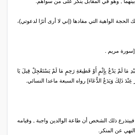
 بينهما , وهو في المقابل ينكر على من سواهم.
 الحجة الواهية التي مفادها (إني لا أرى أثرًا لدعوتي)،
َدْعُ بِإِثْمٍ أَوْ قَطِيعَةِ رَحِمٍ مَا لَمْ يَسْتَعْجِلْ قِيلَ يَا
ْسِرُ عِنْدَ ذَلِكَ وَيَدَعُ الدُّعَاءَ] رواه السبعة ماعدا النسائي.
فييتذرع ذلك الشخص أن طاعة الوالدين واجبة , وقيامه
لنهي عن المنكر.