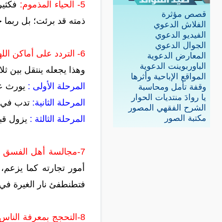
5- الحياء المذموم:
فكثير 
قصص مؤثرة
ذمته قد برئت؛ بل ربما
الفلاش الدعوي
الفيديو الدعوي
الجوال الدعوي
6- التردد على أماكن اللهو والعبث بدون قصد الإنكار عند رؤية المنكر:
المعارض الدعوية
الباوربوينت الدعوية
وهذا يجعله ينتقل بين ثل
المواقع الإباحية وأثرها
المرحلة الأولى :
يورث عن
وقفة تأمل ومحاسبة
يا روادَ منتديات الحوار
المرحلة الثانية:
تدب في ا
الشرح الفقهي المصور
مكتبة الصور
المرحلة الثالثة :
يزول قب
7-مجالسة أهل الفسق :
أمور تجارته كما يزعم، 
فتطنطفئ نار الغيرة في 
8-التحجج بمعرفة الناس للحق واليأس في صلاحهم: