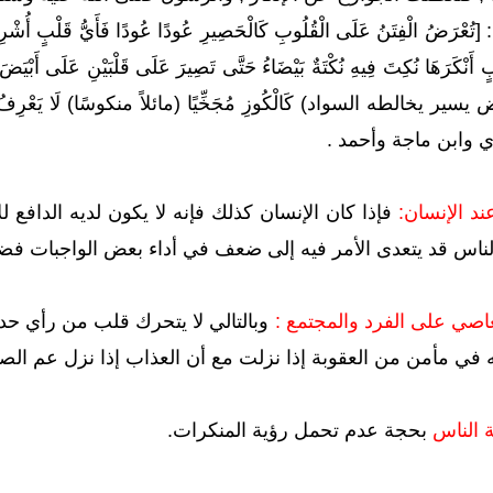
ُ الْفِتَنُ عَلَى الْقُلُوبِ كَالْحَصِيرِ عُودًا عُودًا فَأَيُّ قَلْبٍ أُشْرِب
َرَهَا نُكِتَ فِيهِ نُكْتَةٌ بَيْضَاءُ حَتَّى تَصِيرَ عَلَى قَلْبَيْنِ عَلَى أَبْيَضَ مِ
(بياض يسير يخالطه السواد) كَالْكُوزِ مُجَخِّيًا (مائلاً منكوسًا) لَا يَعْرِفُ مَعْ
 وابن ماجة وأحمد .
فإذا كان الإنسان كذلك فإنه لا يكون لديه الدافع
ناس قد يتعدى الأمر فيه إلى ضعف في أداء بعض الواجبات فضل
وبالتالي لا يتحرك قلب من رأي حدو
 في مأمن من العقوبة إذا نزلت مع أن العذاب إذا نزل عم الصال
بحجة عدم تحمل رؤية المنكرات.