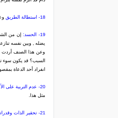
18- استطالة الطريق
وعد
19- الحسد:
إن من الشدا
يضله , وبين نفسه تناز
وعن هذا الصنف أردت ال
السبب؟ قد يكون سوء تد
انفراد أحد الدعاة بمقص
20- عدم التربية على الأمر بالمعروف والنهي عن المنكر:
مثل هذا.
21- تحقير الذات وقدراتها: