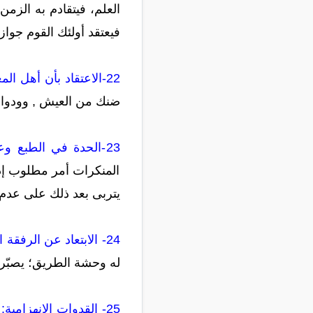
العلم، فيتقادم به الزمن
فيعتقد أولئك القوم جواز 
22-الاعتقاد بأن أهل المعاصي راضون بوضعهم :
ضنك من العيش , وودوا 
23-الحدة في الطبع وعدم التحمل:
المنكرات أمر مطلوب إذا
يتربى بعد ذلك على عدم ا
24- الابتعاد عن الرفقة الصالحة:
له وحشة الطريق؛ يصبّره 
25- القدوات الانهزامية: