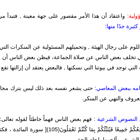
واعتقاد أن هذا الأمر مقصور على جهة معينة , فتبدأ مر
ثيرة جدًا منها:
اللوم على رجال الهيئة , وتحميلهم المسئولية عن المنكرات الت
 تخلف بعض الناس عن صلاة الجماعة، فيظن بعض الناس أن ه
لتي توجد في بيوتنا التي نسكنها , فالبعض يعتقد أن إزالتها تق
حتى يشعر نفسه بعد ذلك ليس بترك مجال 
معروف والنهي عن المنكر.
فهم بعض الناس فهماً خاطئاً لقوله تعالى: ] يَاأَيُّهَا 
إِذَا اهْتَدَيْتُمْ إِلَى اللَّهِ مَرْجِعُكُمْ جَ
الشرع , وألجمها بلجام الحق.