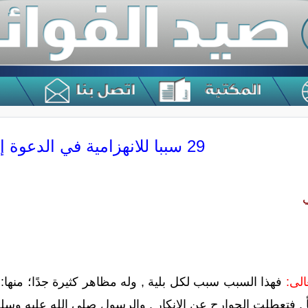
29 سببا للانهزامية في الدعوة إلى الله
ي
فهذا السبب سبب لكل بلية , وله مظاهر كثيرة جدًا؛ منها: 
أ , فتعطلت الجوارح عن الإنكار , والرسول صلى الله عليه 