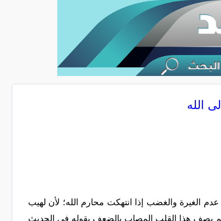
عدم الغيرة والغضب إذا انتهكت محارم الله؛ لأن لهيب
وسلم يصف هذا القلب المصاب بالضعف بقوله في الحديث