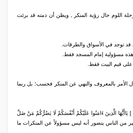
حلة اللوم حال رؤية المنكر , ويظن أن ذمته قد برئت
ي قد توجد في الأسواق والطرقات.
ذه مسؤولية إمام المسجد فقط.
ع على قيم البيت فقط.
الأمر بالمعروف والنهي عن المنكر فحسب؛ بل ربما
الَّذِينَ ءَامَنُوا عَلَيْكُمْ أَنْفُسَكُمْ لَا يَضُرُّكُمْ مَنْ ضَلَّ
مِيعًا فَيُنَبِّئُكُمْ بِمَا كُنْتُمْ تَعْمَلُونَ(105)[ سورة المائدة ، فكثير من الناس يتصور أنه ليس مسؤولاً عن المنكرات ما