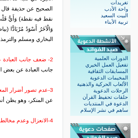
تغريدات
الصحيح عن حذيفة قال : [تُعْرَض
واحة الأدب
البيت السعيد
نقط فيه نقطة) وَأَيُّ قَلْبٍ أَنْك
تربية الأبناء
وَالْآخَرُ أَسْوَدُ مُرْبَادًّا 
البخاري ومسلم والترمذي
الدورات العلمية
2- ضعف جانب العبادة عند الإنسان:
تفعيل العمل الخيري
جانب العبادة عن بعض ال
المسابقات الثقافية
المخيمات الدعوية
الألعاب الحركية والذهنية
3-عدم تصور أضرار المعاصي على الفرد والمجتمع :
الرحلات الدعوية
حلقات تحفيظ القرآن
عن المنكر، وهو يظن أنه
الدعوة في المنتديات
ساهم في نشر الإسلام
4-الانعزال وعدم مخالطة الناس