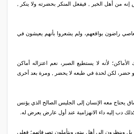
 إنه من أهل الخير , فيفعل المنكر بحضرته ولا ينكر ,
عاصي راضون بواقعهم، ولم يشعروا بأنهم يعيشون في
الأماكن؛ لأنه لا يستطيع الصبر، نعم اعتزاله أماكن
لو حضر، لكن لحدة في طبعه لا يحضر , ومرة بعد أخرى
ق يحتاج معه الإنسان إلى الجليس الصالح الذي يؤنس
كذلك دب إليه داء الانهزامية عند أول عارض يعرض له.
 بل وينظرون إلى أهل بيته، ويتأملون تصرفاتهم؛ فعلى