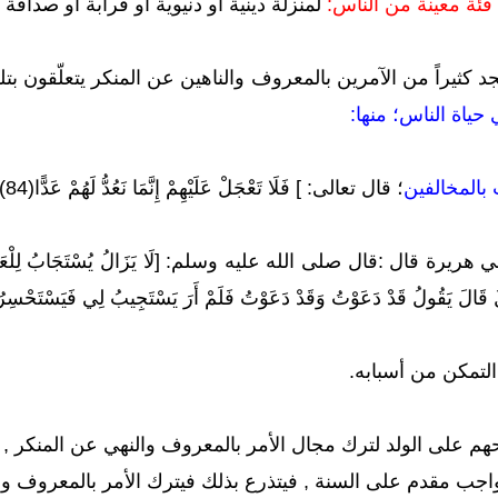
لمنزلة دينية أو دنيوية أو قرابة أو صداقة
 كثيراً من الآمرين بالمعروف والناهين عن المنكر يتعلّقون بتلك
حياة الناس؛ منها:
بالمخالفين
؛ قال تعالى: ] فَلَا تَعْجَلْ عَلَيْهِمْ إِنَّمَا نَعُدُّ لَهُمْ عَدًّا(84)[سورة مريم .
يرة قال :قال صلى الله عليه وسلم: [لَا يَزَالُ يُسْتَجَابُ لِلْعَبْدِ مَا لَمْ ي
لُ قَالَ يَقُولُ قَدْ دَعَوْتُ وَقَدْ دَعَوْتُ فَلَمْ أَرَ يَسْتَجِيبُ لِي فَيَسْتَح
لتمكن من أسبابه.
هم على الولد لترك مجال الأمر بالمعروف والنهي عن المنكر , 
واجب مقدم على السنة , فيتذرع بذلك فيترك الأمر بالمعروف وا