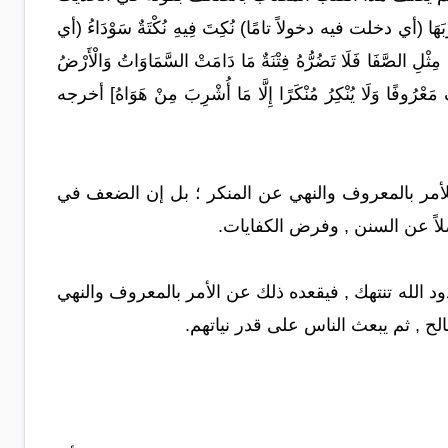
َهَا (أي دخلت فيه دخولاً تامًا) نُكِتَ فِيهِ نُكْتَةٌ سَوْدَاءُ (أي
ثْلِ الصَّفَا فَلَا تَضُرُّهُ فِتْنَةٌ مَا دَامَتْ السَّمَاوَاتُ وَالْأَرْضُ
رُوفًا وَلَا يُنْكِرُ مُنْكَرًا إِلَّا مَا أُشْرِبَ مِنْ هَوَاهُ] أخرجه
 للأمر بالمعروف والنهي عن المنكر ؛ بل إن الضعف في
اً عن السنن , وفرض الكفايات.
د الله تنتهك , فيقعده ذلك عن الأمر بالمعروف والنهي
ح , ثم يبعث الناس على قدر نياتهم.