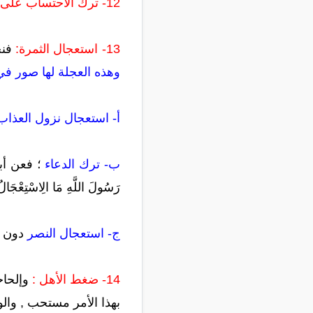
12- ترك الاحتساب على فئة معينة من الناس:
13- استعجال الثمرة:
فنجد
وهذه العجلة لها صور في 
أ- استعجال نزول العذاب 
ب- ترك الدعاء
؛ فعن أبي هر
رَسُولَ اللَّهِ مَا الِاسْتِعْجَا
ج- استعجال النصر
دون ا
14- ضغط الأهل :
وإلحاح
بهذا الأمر مستحب , وال