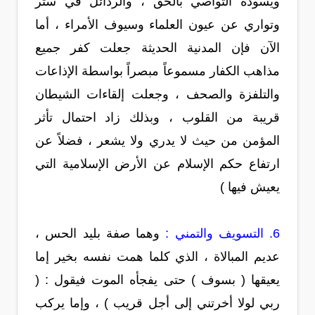
ويسوده التواصي بالحق ، والرذائل في ستر
وتواري عن عيون العلماء وسيوف الأمراء ، أما
الآن فإن المدنية الحديثة جعلت كفر جميع
مذاهب الكفار مسموعاً مبصراً بواسطة الإذاعات
والتلفزة والصحف ، وجعلت إلقاءات الشيطان
قريبة من القلوب ، وبذلك زاد احتمال تأثر
المؤمن من حيث لا يدري ولا يشعر ، فضلاً عن
ارتفاع حكم الإسلام عن الأرض الإسلامية التي
يعيش فيها )
6. التسويف والتمني :
وهما صفة بليد الحس ،
عديم المبالاة ، الذي كلما همت نفسه بخير إما
يعيقها ( بسوف ) حتى يفجأه الموت فيقول : (
ربي لولا أخرتني إلى أجل قريب ) ، وإما يركب