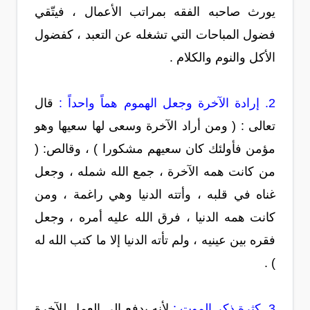
يورث صاحبه الفقه بمراتب الأعمال ، فيتّقي
فضول المباحات التي تشغله عن التعبد ، كفضول
الأكل والنوم والكلام .
2. إرادة الآخرة وجعل الهموم هماً واحداً :
قال
تعالى : ( ومن أراد الآخرة وسعى لها سعيها وهو
مؤمن فأولئك كان سعيهم مشكورا ) ، وقالص: (
من كانت همه الآخرة ، جمع الله شمله ، وجعل
غناه في قلبه ، وأتته الدنيا وهي راغمة ، ومن
كانت همه الدنيا ، فرق الله عليه أمره ، وجعل
فقره بين عينيه ، ولم تأته الدنيا إلا ما كتب الله له
) .
3. كثرة ذكر الموت :
لأنه يدفع إلى العمل للآخرة