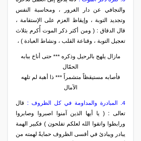
والتجافي عن دار الغرور ، ومحاسبة النفس
وتجديد التوبة ، وإيقاظ العزم على الإستقامة ،
قال الدقاق : ( ومن أكثر ذكر الموت أُكرم بثلاث
تعجيل التوبة ، وقناعة القلب ، ونشاط العبادة ) ،
مازال يلهج بالرحيل وذكره *** حتى أناخ ببابه
الحمّال
فأصابه مستيقظاً متشمراً *** ذا أهبة لم تلهه
الآمال
4. المبادرة والمداومة في كل الظروف :
قال
تعالى : ( يا أيها الذين آمنوا اصبروا وصابروا
ورابطوا واتقوا الله لعلكم تفلحون ) فكبير الهمة
يبادر ويبادئ في أقسى الظروف حمايةً لهمته من