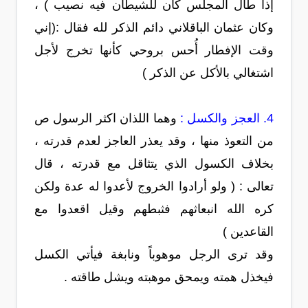
إذا طال المجلس كان للشيطان فيه نصيب ) ،
وكان عثمان الباقلاني دائم الذكر لله فقال :(إني
وقت الإفطار أُحس بروحي كأنها تخرج لأجل
اشتغالي بالأكل عن الذكر )
4. العجز والكسل :
وهما اللذان اكثر الرسول ص
من التعوذ منها ، وقد يعذر العاجز لعدم قدرته ،
بخلاف الكسول الذي يتثاقل مع قدرته ، قال
تعالى : ( ولو أرادوا الخروج لأعدوا له عدة ولكن
كره الله انبعاثهم فثبطهم وقيل اقعدوا مع
القاعدين )
وقد ترى الرجل موهوباً ونابغة فيأتي الكسل
فيخذل همته ويمحق موهبته ويشل طاقته .