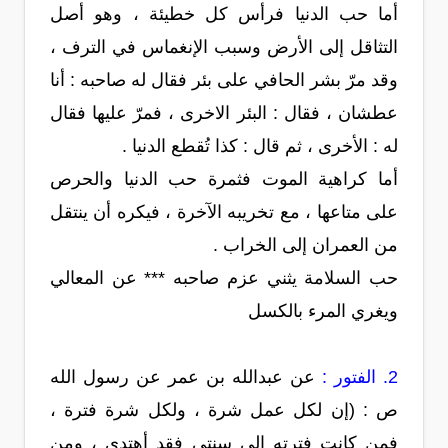
أما حب الدنيا فرأس كل خطيئة ، وهو أصل
التثاقل إلى الأرض وسبب الإنغماس في الترف ،
وقد مرّ بشر الحافي على بئر فقال له صاحبه : أنا
عطشان ، فقال : البئر الاخرى ، فمرّ عليها فقال
له : الأخرى ، ثم قال : كذا تُقطع الدنيا .
أما كراهية الموت فثمرة حب الدنيا والحرص
على متاعها ، مع تخريبه الآخرة ، فيكره أن ينتقل
من العمران إلى الخراب .
حب السلامة يثني عزم صاحبه *** عن المعالي
ويغري المرء بالكسل
2. الفتور :
عن عبدالله بن عمر عن رسول الله
ص : (إن لكل عمل شرة ، ولكل شرة فترة ،
فمن كانت فترته إلى سنتي فقد أهتدى ، ومن