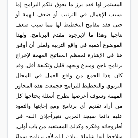
المستمر لها فقد برز ما يعوق تلكم البرامج إما
بسبب الإهمال في الترتيب أو ضعف الهمة أو
حتى فقد مفاتيح التخطيط لها مما سبب ضعف
نتاجها وهذا ما لايرجوه مقدم البرنامج, ولهذا
الموضوع أهمية في واقع التربية ولعلي أن أوفق
هنا في الإشارة لمعظم المفاتيح المهمة لإخراج
برنامج ناجح ومبدع وبجهد قليل وتكلفة أقل, وقد
كان هذا الجمع من واقع العمل في المجال
التربوي والتخطيط للبرامج فجمعت هذه المحاور
المهمة وسوف أعرضها بطرح أسئلة يحتاجها كل
من أراد تقديم أي برنامج ومع إجابتها والتعود
عليه دائما سيجد المربي تغيراً-بإذن الله- في
أطروحاته وفكره وكذلك المستفيد من باب أولى,
ويلاحظ أنها شاملة –بإذن الله-لأي برنامج سواءً