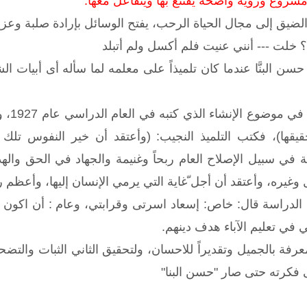
مشروع ورؤية واضحة يقتنع بها ويتفاعل معها:
لضيق إلى مجال الحياة الرحب، يفتح الوسائل بإرادة صلبة وعز
؟ خلت --- أنني عنيت فلم أكسل ولم أتبلد
 حسن البنَّا عندما كان تلميذاً على معلمه لما سأله أى أبي
اتضحت
حقيقها)، فكتب التلميذ النجيب: (وأعتقد أن خير النفوس تل
 في سبيل الإصلاح العام ربحاً وغنيمة والجهاد في الحق واله
ل وغيره، وأعتقد أن أجل ّغاية التي يرمي الإنسان إليها، وأعظم 
 الدراسة قال: خاص: إسعاد اسرتى وقرابتي، وعام : أن اكون مرش
في تعليم الآباء هدف دينهم.
فة بالجميل وتقديراً للاحسان، ولتحقيق الثاني الثبات والتضحي
فكرته حتى صار "حسن البنا"