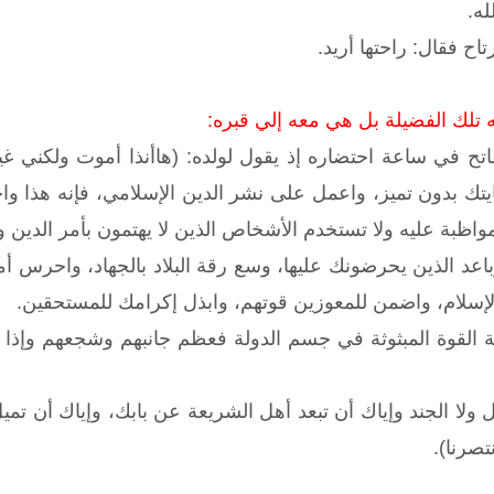
له.
رتاح فقال: راحتها أريد.
قه تلك الفضيلة بل هي معه إلي قبره:
اتح في ساعة احتضاره إذ يقول لولده: (هاأنذا أموت ولكني غير 
ك بدون تميز، واعمل على نشر الدين الإسلامي، فإنه هذا وا
واظبة عليه ولا تستخدم الأشخاص الذين لا يهتمون بأمر الدين و
اعد الذين يحرضونك عليها، وسع رقة البلاد بالجهاد، واحرس أمو
لإسلام، واضمن للمعوزين قوتهم، وابذل إكرامك للمستحقين.
ابة القوة المبثوثة في جسم الدولة فعظم جانبهم وشجعهم وإذ
ل ولا الجند وإياك أن تبعد أهل الشريعة عن بابك، وإياك أن تم
تصرنا).