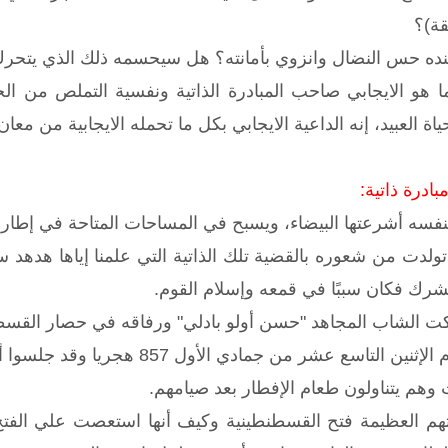
قة)؟
ه حس النضال وانزوي بأمانته؟ هل سيحسمه ذلك الذي يتحرك 
 هو الايجابي صاحب المبادرة الذاتية ونفسية التملص من الحص
ة العبيد، إنه الداعية الايجابي بكل ما تحمله الايجابية من مع
ادرة ذاتية:
لنفسه أشرعتها البيضاء، ويسبح في المساحات المتاحة في إطار ا
ولدت من شعوره بالقضية تلك الذاتية التي علمنا إياها هدهد 
شرك فكان سببًا في قمعه وإسلام القوم.
كت الشاب المجاهد "حسن أولو بادلي" ورفاقه في حصار القسطن
ع عشر من جمادي الأول 857 هجريا وقد جلسوا أثناء فترة الحصار
وهم يتناولون طعام الإفطار بعد صيامهم.
م العظيمة فتح القسطنطينية وكيف أنها استعصت علي الفتح