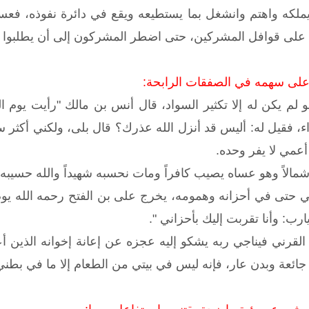
لا يملكه واهتم وانشغل بما يستطيعه ويقع في دائرة نفوذه،
ن على قوافل المشركين، حتى اضطر المشركون إلى أن يطلبوا م
 على سهمه في الصفقات الرابحة:
 لم يكن له إلا تكثير السواد، قال أنس بن مالك "رأيت يوم ا
اء، فقيل له: أليس قد أنزل الله عذرك؟ قال بلى، ولكني أكثر
 أعمي لا يفر وحده.
مالاً وهو عساه يصيب كافراً ومات نحسبه شهيداً والله حسيبه 
بي حتى في أحزانه وهمومه، يخرج على بن الفتح رحمه الله يوم
يارب: وأنا تقربت إليك بأحزاني ".
 القرني فيناجي ربه يشكو إليه عجزه عن إعانة إخوانه الذين أع
 جائعة وبدن عار، فإنه ليس في بيتي من الطعام إلا ما في بطن