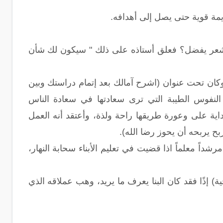
يمة قوية حتى يصل إلى أهدافه.
ات الشعر يفضل؟ فعلق أستاذه على ذلك " سيكون لك شأن
 رؤية البنا مبكراً في موضوع الإنشاء الذي كتبه في العام الدراسي عام 1927، وكان تحت عنوان (اشرح آمالك بعد إتمام دراستك وبين
ك النفوس الطيبة التي ترى سعادتها في سعادة الناس
داية على وعورة طريقها راحة ولذة، وأعتقد أنه العمل
ربح يربحه أن يحوز رضا الله).
داً معلماً اذا قضيت في تعليم الأبناء سحابة النهار،
ة) إذًا فقد كان البنا يعرف ما يريد، وهب عملاقه الذي