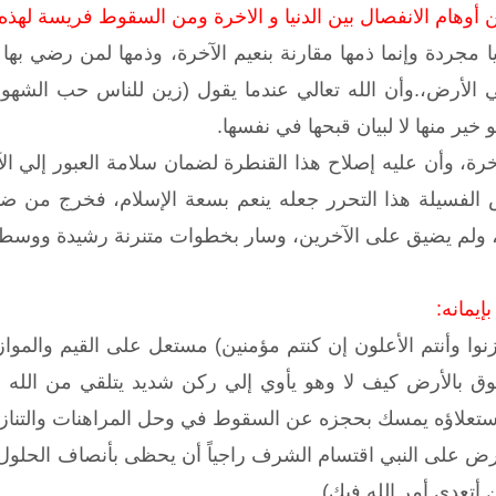
ن أوهام الانفصال بين الدنيا و الاخرة ومن السقوط فريسة لهذه 
يا مجردة وإنما ذمها مقارنة بنعيم الآخرة، وذمها لمن رضي بها
في الأرض،.وأن الله تعالي عندما يقول (زين للناس حب الشهو
 خير منها لا لبيان قبحها في نفسها.
خرة، وأن عليه إصلاح هذا القنطرة لضمان سلامة العبور إلي الآ
الفسيلة هذا التحرر جعله ينعم بسعة الإسلام، فخرج من ضيق
، ولم يضيق على الآخرين، وسار بخطوات متنرنة رشيدة ووسطية
إيمانه:
حزنوا وأنتم الأعلون إن كنتم مؤمنين) مستعل على القيم والموا
ق بالأرض كيف لا وهو يأوي إلي ركن شديد يتلقي من الله وي
استعلاؤه يمسك بحجزه عن السقوط في وحل المراهنات والتنازل
ض على النبي اقتسام الشرف راجياً أن يحظى بأنصاف الحلول، 
 أتعدي أمر الله فيك).