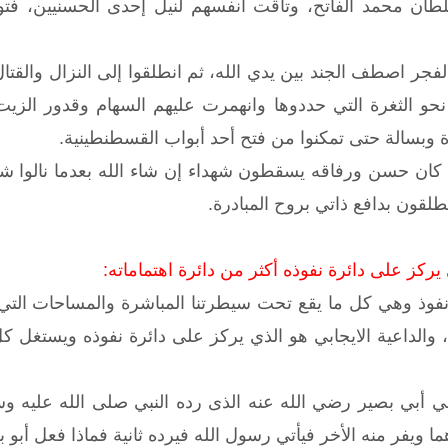
سلطان محمد الفاتح، وتاقت أنفسهم لنيل إحدى الحسنيين، فت
لفجر اصطف الجند بين يدي الله، ثم انطلقوا إلى النزال والقتا
و الثغرة التي حددوها وانهمرت عليهم السهام وقدور الزيت ا
 وبسالة حتى تمكنوا من فتح أحد أبواب القسطنطينية.
ما كان حسن ورفاقه يسقطون شهداء إن شاء الله بعدما نالوا ش
نطلقون بدافع ذاتي بروح المبادرة.
 يركز على دائرة نفوذه أكثر من دائرة اهتماماته:
 نفوذ وهي كل ما يقع تحت سيطرتنا المباشرة والمساحات التي نم
والداعية الايجابي هو الذي يركز على دائرة نفوذه ويستغل كل
ي أبي بصير رضي الله عنه الذى رده النبي صلى الله عليه وسلم
ا ويفر منه الأخر فيأتي رسول الله فيرده ثانية فماذا فعل أبو 