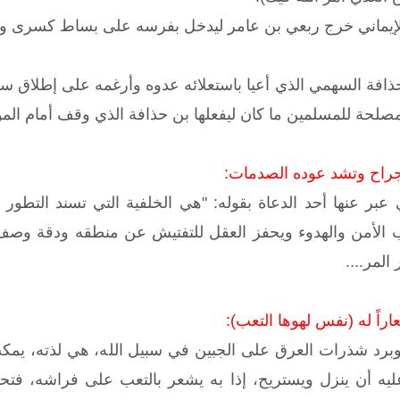
لإيماني خرج ربعي بن عامر ليدخل بفرسه على بساط كسرى ويخ
حذافة السهمي الذي أعيا باستعلائه عدوه وأرغمه على إطلاق س
 مصلحة للمسلمين ما كان ليفعلها بن حذافة الذي وقف أمام ال
الجراح وتشد عوده الصدمات:
ي عبر عنها أحد الدعاة بقوله: "هي الخلفية التي تسند التطو
الأمن والهدوء ويحفز العقل للتفتيش عن منطقه ودقة وصف،
المر....
اراً له (نفس لهوها التعب):
وبرد شذرات العرق على الجبين في سبيل الله، هي لذته، يمك
يه أن ينزل ويستريح، إذا به يشعر بالتعب على فراشه، فت