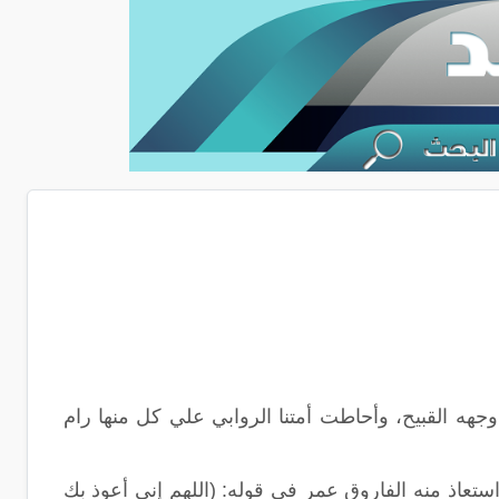
هه القبيح، وأحاطت أمتنا الروابي علي كل منها رام
تعاذ منه الفاروق عمر في قوله: (اللهم إني أعوذ بك