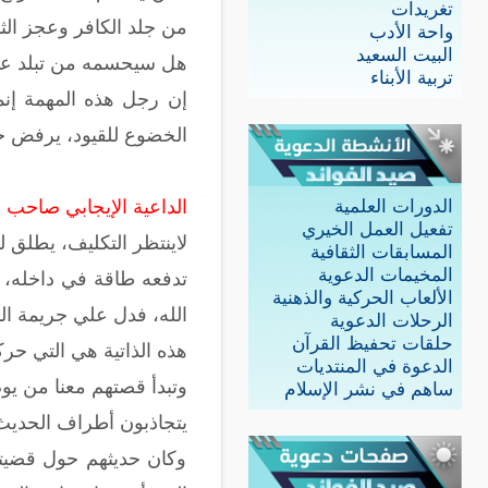
تغريدات
من جلد الكافر وعجز الث
واحة الأدب
البيت السعيد
هل سيحسمه من تبلد عند
تربية الأبناء
إن رجل هذه المهمة إنما
الخضوع للقيود، يرفض حيا
الداعية الإيجابي صاحب مب
الدورات العلمية
تفعيل العمل الخيري
لاينتظر التكليف، يطلق 
المسابقات الثقافية
المخيمات الدعوية
تدفعه طاقة في داخله، ت
الألعاب الحركية والذهنية
الله، فدل علي جريمة ال
الرحلات الدعوية
حلقات تحفيظ القرآن
هذه الذاتية هي التي حر
الدعوة في المنتديات
وتبدأ قصتهم معنا من يوم الإثنين التاس
ساهم في نشر الإسلام
يتجاذبون أطراف الحديث 
وكان حديثهم حول قضيته