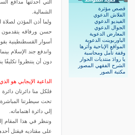
التي أحدثتها مدافع ال
قصص مؤثرة
الشمالية.
الفلاش الدعوي
الفيديو الدعوي
ولما أذن المؤذن لصلاة ا
الجوال الدعوي
حسن ورفاقه يتقدمون نح
المعارض الدعوية
الباوربوينت الدعوية
أسوار القسطنطينية بقوة
المواقع الإباحية وأثرها
واندفع جند الإسلام بين
وقفة تأمل ومحاسبة
يا روادَ منتديات الحوار
دون أن ينتظروا تكليفًا ي
الشرح الفقهي المصور
مكتبة الصور
الداعية الإيجابي هو الذي
فلكل منا دائرتان دائرة
تحت سيطرتنا المباشرة، 
إلي دائرة اهتماماته.
وننظر في هذا المقام إل
على مقتاديه فيقتل أحدهم