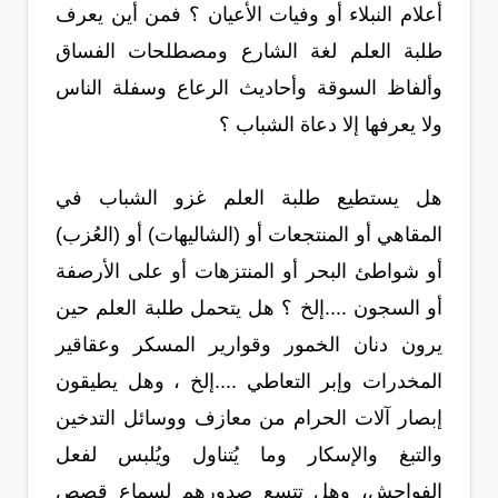
أعلام النبلاء أو وفيات الأعيان ؟ فمن أين يعرف
طلبة العلم لغة الشارع ومصطلحات الفساق
وألفاظ السوقة وأحاديث الرعاع وسفلة الناس
ولا يعرفها إلا دعاة الشباب ؟
هل يستطيع طلبة العلم غزو الشباب في
المقاهي أو المنتجعات أو (الشاليهات) أو (العُزب)
أو شواطئ البحر أو المنتزهات أو على الأرصفة
أو السجون ....إلخ ؟ هل يتحمل طلبة العلم حين
يرون دنان الخمور وقوارير المسكر وعقاقير
المخدرات وإبر التعاطي ....إلخ ، وهل يطيقون
إبصار آلات الحرام من معازف ووسائل التدخين
والتبغ والإسكار وما يُتناول ويُلبس لفعل
الفواحش، وهل تتسع صدورهم لسماع قصص