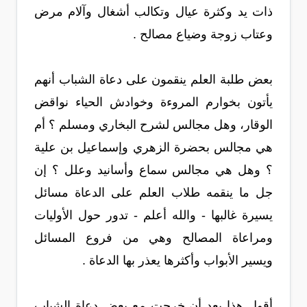
ذات يد وكثرة عيال وتكالب أشغال وآلام مرض
وعتاب زوجة وضياع مصالح .
بعض طلبة العلم ينقمون على دعاة الشباب أنهم
يأتون بخوارم المروءة وخوادش الحياء نواقض
الوقار، وهل مجالس لشرح البخاري ومسلم ؟ أم
هي مجالس بحضرة الزهري وإسماعيل بن علية
؟ وهل هي مجالس سماع وأسانيد وعلل ؟ إن
جل ما ينقمه طلاب العلم على الدعاة مسائل
يسيرة غالبها - والله أعلم - تدور حول الأوليات
ومراعاة المصالح وهي من فروع المسائل
ويسير الأبواب وأكثرها يعذر بها الدعاة .
أقول هذا بعد أن خرجت مع بعض دعاة الشباب