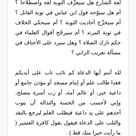
لغة الشارع هل سيعرِّف التوبة لغة واصطلاحا ؟
أم هل سيوّجه قول ابن عباس في توبة القاتل ؟
أم سيخرِّج أحاديث التوبة ؟ أم سيحكي الخلاف
في توبة المرتد ؟ أم سيرجّح أقوال العلماء في
حكم تارك الصلاة ؟ وهل سيرد على الأحناف في
مسألة تغريب الزاني ؟
لله أنتم أيها الدعاة كم تائب تاب على أيديكم
فغدا طالب علم أو إمام مسجد أو مؤذن جامع أو
داعية خير، أو عالم أمة، أو رب أسرة مصلح،
وإني لأحسب من الخسة والنذالة أن يتوب
أحدهم على يد داعية فيطلب العلم ليرجع بالنقد
والثلب على الدعاة فيقول بقول كافرة العشير (
ما رأيت خيرا منك قط ) .