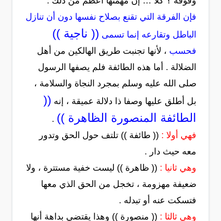
وفوقه ؟ كلا … إن مهمتها أعظم من ذلك .
فإن الفرقة التي تقنع بصلاح نفسها دون أن تنازل
(( ناجية ))
الباطل وتقارعه إنما تسمى
فحسب
، لأنها تجنبت طريق الهالكين من أهل
الضلالة . أما هذه الطائفة فلم يصفها الرسول
صلى الله عليه وسلم بمجرد النجاة والسلامة ،
((
بل أطلق عليها وصفا ذا دلالة عميقة ، إنه
الطائفة المنصورة الظاهرة ))
.
فهي أولا :
(( طائفة )) تلتف حول الحق وتدور
معه حيث دار .
وهي ثانيا :
(( ظاهرة )) ليست خفية مستترة ، ولا
ضعيفة مهزومة ، تخجل من الحق الذي معها
فتسكت عنه أو تبدله .
وهي ثالثا :
(( منصورة )) وهذا يقتضي بداهة أنها