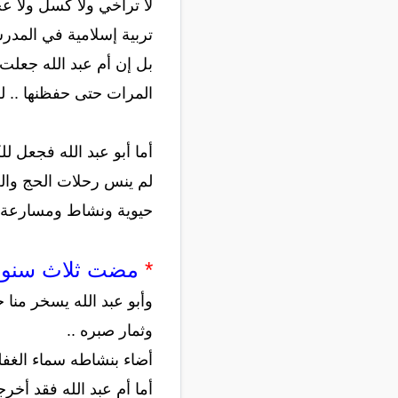
لا تراخي ولا كسل ولا عج
تربية إسلامية في المدر
بل إن أم عبد الله جعل
المرات حتى حفظنها .. لم
أما أبو عبد الله فجعل ل
لم ينس رحلات الحج والع
حيوية ونشاط ومسارعة ل
*
مضت ثلاث سنوا
وأبو عبد الله يسخر منا ح
وثمار صبره ..
أضاء بنشاطه سماء الغفلة
أما أم عبد الله فقد أخر