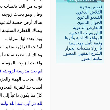
توجه من الغد بخطاب يطلب
قصص مؤثرة
الفلاش الدعوي
وقال وهو يحدث زوجته .. 
الفيديو الدعوي
هناك أرض خصبة للدعوة 
الجوال الدعوي
المعارض الدعوية
وهناك الفطرة السليمة ال
الباوربوينت الدعوية
المواقع الإباحية وأثرها
وبدأ يعدد لها المزايا ..
وقفة تأمل ومحاسبة
أوقات الفراق نستفيد من
يا روادَ منتديات الحوار
الشرح الفقهي المصور
وهناك لن نضيع ساعة أو ا
مكتبة الصور
وافقت الزوجة المؤمنة .
لم يجد مدرسة لزوجته في 
قال صاحب الهمة والعزيمة
أذهب بك للقرية المجاورة 
كلٌ منا يكون داعياً إلى ا
لله در أبى عبد الله ولله د