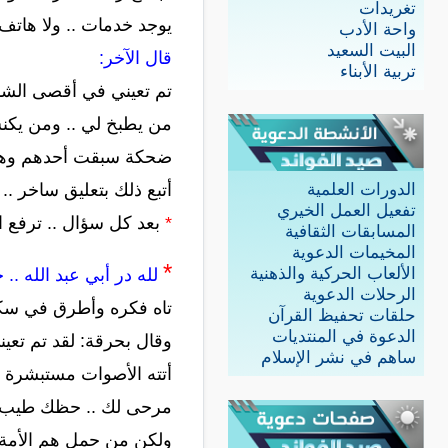
تغريدات
يوجد خدمات .. ولا هاتف
واحة الأدب
البيت السعيد
قال الآخر:
تربية الأبناء
تم تعيني في أقصى الشما
من يطبخ لي .. ومن يكن
ضحكة سبقت أحدهم وهو يق
أتبع ذلك بتعليق ساخر ..
الدورات العلمية
تفعيل العمل الخيري
*
بعد كل سؤال .. ترفع ا
المسابقات الثقافية
المخيمات الدعوية
*
الألعاب الحركية والذهنية
لله در أبي عبد الله ..
الرحلات الدعوية
تاه فكره وأطرق في سك
حلقات تحفيظ القرآن
الدعوة في المنتديات
وقال بحرقة: لقد تم تعي
ساهم في نشر الإسلام
أتته الأصوات مستبشرة .
مرحى لك .. حظك طيب!
ولكن من حمل هم الأمة ب