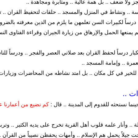
ز ولا ضعف .. بل همة عالية .. ومثابرة ومجاهدة ..
سة .. ونشاط في المنزل والمسجد .. حلقات لتحفيظ القران .. ت
ت درساً لكبيرات السن تعلمهن ما يلزم من الدين معرفته بال
 يمنعها الحمل والإرهاق من زيارة الجيران وقراءة الفتاوى النسا
لكبار درساً لحفظ القران بعد صلاتي العصر والفجر .. ودرساً للن
مرة .. وإمامة المسجد ..
لخير في كل مكان .. بل امتد نشاطه من المحاضرات وزيارات
ت ..
ينما نستحثه للقدوم إلى المدينة .. قال :
كم نضيع من أعمارنا ع
 .. وأنار علمه قلوب أهل القرية تخرج على يديه الكثير .. وتربى
جت جيلاً يحمل هم الإسلام .. وأمهات يحفظن نصيباً من القرآن ..