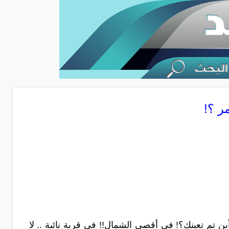
ر ؟!
ين تم تعينك؟! في أقصى الشمال!! في قرية نائية .. لا