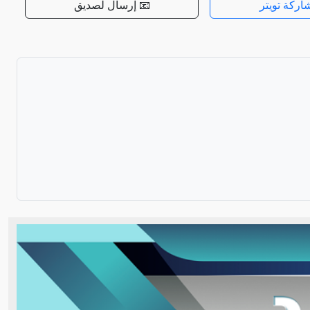
اركة تويتر
📧 إرسال لصديق