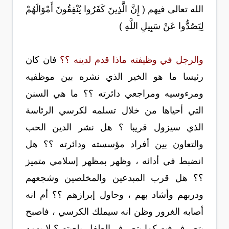
الله تعالى فيهم ( إِنَّ الَّذِينَ كَفَرُوا يُنْفِقُونَ أَمْوَالَهُمْ
لِيَصُدُّوا عَنْ سَبِيلِ اللَّهِ )
والرجل في وظيفته ماذا قدم لدينه ؟؟
فان كان
رئيسا ما هو الخير الذي نشره بين موظفيه
ومرءوسيه ومراجعي دائرته ؟؟ ما هي السنن
التي أحياها من خلال تسلمه لكرسي الرئاسة
الذي سيزول قريبا ؟ هل نشر الدين الحب
والتعاون بين أفراد مؤسسته ودائرته ؟؟ هل
انضبط في أدائه ، وظهر بمظهر إسلامي متميز
؟؟ هل قرب المبدعين والمخلصين وشجعهم
ودربهم وأشاد بهم ، وحاول إبرازهم ؟؟ أم انه
أصابه الغرور وظن انه سيملك الكرسي ، فاصبح
يتصرف فيه كما يتصرف الطفل بلعبته ؟ لا يهمه