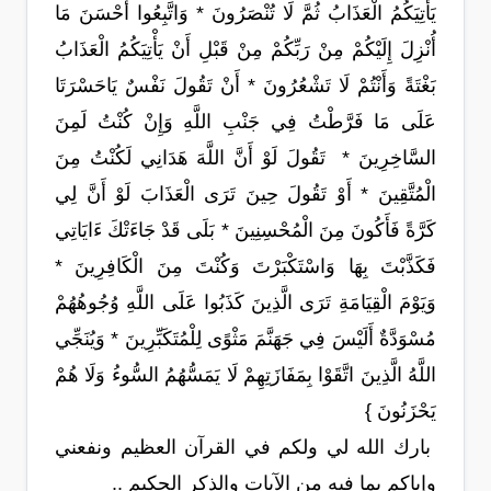
يَأْتِيَكُمُ الْعَذَابُ ثُمَّ لَا تُنْصَرُونَ * وَاتَّبِعُوا أَحْسَنَ مَا
أُنْزِلَ إِلَيْكُمْ مِنْ رَبِّكُمْ مِنْ قَبْلِ أَنْ يَأْتِيَكُمُ الْعَذَابُ
بَغْتَةً وَأَنْتُمْ لَا تَشْعُرُونَ * أَنْ تَقُولَ نَفْسٌ يَاحَسْرَتَا
عَلَى مَا فَرَّطْتُ فِي جَنْبِ اللَّهِ وَإِنْ كُنْتُ لَمِنَ
السَّاخِرِينَ * تَقُولَ لَوْ أَنَّ اللَّهَ هَدَانِي لَكُنْتُ مِنَ
الْمُتَّقِينَ * أَوْ تَقُولَ حِينَ تَرَى الْعَذَابَ لَوْ أَنَّ لِي
كَرَّةً فَأَكُونَ مِنَ الْمُحْسِنِينَ * بَلَى قَدْ جَاءَتْكَ ءَايَاتِي
فَكَذَّبْتَ بِهَا وَاسْتَكْبَرْتَ وَكُنْتَ مِنَ الْكَافِرِينَ *
وَيَوْمَ الْقِيَامَةِ تَرَى الَّذِينَ كَذَبُوا عَلَى اللَّهِ وُجُوهُهُمْ
مُسْوَدَّةٌ أَلَيْسَ فِي جَهَنَّمَ مَثْوًى لِلْمُتَكَبِّرِينَ * وَيُنَجِّي
اللَّهُ الَّذِينَ اتَّقَوْا بِمَفَازَتِهِمْ لَا يَمَسُّهُمُ السُّوءُ وَلَا هُمْ
يَحْزَنُونَ }
بارك الله لي ولكم في القرآن العظيم ونفعني
وإياكم بما فيه من الآيات والذكر الحكيم ..