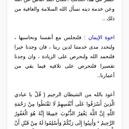
وعن خدمة دينه نسأل الله السلامة والعافية من
ذلك ..
اخوة الإيمان :
فلنجلس مع أنفسنا ونحاسبها ،
ولنحدد مدى خدمتنا لدين ربنا ، فان وجدنا خيرا
فلنحمد الله ولنحرص على الزيادة ، وان وجدنا
تقصيرا فلنحرص على تلافيه فيما بقي من
أعمارنا..
أعوذ بالله من الشيطان الرجيم { قُلْ يا عبادي
الَّذِينَ أَسْرَفُوا عَلَى أَنْفُسِهِمْ لَا تَقْنَطُوا مِنْ رَحْمَةِ
اللَّهِ إِنَّ اللَّهَ يَغْفِرُ الذُّنُوبَ جَمِيعًا إِنَّهُ هُوَ الْغَفُورُ
الرَّحِيمُ * وَأَنِيبُوا إِلَى رَبِّكُمْ وَأَسْلِمُوا لَهُ مِنْ قَبْلِ أَنْ