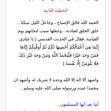
الخطبة الثانية
الحمد الله فالقَ الإصباح ، وجاعلَ الليل سكنا ..
خلق الخلق لعبادته ، وجعلها سبب لنجاتهم يوم
القيامة..فقال في الحديث القدسي ( يَا عِبَادِي
إِنَّمَا هِيَ أَعْمَالُكُمْ أُحْصِيهَا لَكُمْ ثُمَّ أُوَفِّيكُمْ إِيَّاهَا
فَمَنْ وَجَدَ خَيْرًا فَلْيَحْمَدْ اللَّهَ وَمَنْ وَجَدَ غَيْرَ ذَلِكَ
فَلَا يَلُومَنَّ إِلَّا نَفْسَهُ )
واشهد ألا اله إلا الله وحده لا شريك له وأشهد ان
محمدا عبده ورسوله صلى الله عليه وسلم ..
أما بعد أيها المسلمون ..