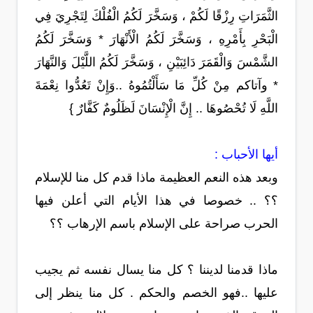
الثَّمَرَاتِ رِزْقًا لَكُمْ ، وَسَخَّرَ لَكُمُ الْفُلْكَ لِتَجْرِيَ فِي
الْبَحْرِ بِأَمْرِهِ ، وَسَخَّرَ لَكُمُ الْأَنْهَارَ * وَسَخَّرَ لَكُمُ
الشَّمْسَ وَالْقَمَرَ دَائِبَيْنِ ، وَسَخَّرَ لَكُمُ اللَّيْلَ وَالنَّهَارَ
* وآتاكم مِنْ كُلِّ مَا سَأَلْتُمُوهُ ..وَإِنْ تَعُدُّوا نِعْمَةَ
اللَّهِ لَا تُحْصُوهَا .. إِنَّ الْإِنْسَانَ لَظَلُومٌ كَفَّارٌ }
أيها الأحباب :
وبعد هذه النعم العظيمة ماذا قدم كل منا للإسلام
؟؟ .. خصوصا في هذا الأيام التي أعلن فيها
الحرب صراحة على الإسلام باسم الإرهاب ؟؟
ماذا قدمنا لديننا ؟ كل منا يسال نفسه ثم يجيب
عليها ..فهو الخصم والحكم . كل منا ينظر إلى