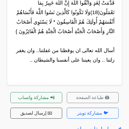
قَدَّمَتْ لِغَدٍ وَاتَّقُوا اللَّهَ إِنَّ اللَّهَ خَبِيرٌ بِمَا
تَعْمَلُونَ(18)وَلَا تَكُونُوا كَالَّذِينَ نَسُوا اللَّهَ فَأَنْسَاهُمْ
أَنْفُسَهُمْ أُولَئِكَ هُمُ الْفَاسِقُونَ * لَا يَسْتَوِي أَصْحَابُ
النَّارِ وَأَصْحَابُ الْجَنَّةِ أَصْحَابُ الْجَنَّةِ هُمُ الْفَائِزُونَ }
أسال الله تعالى ان يوقظنا من غفلتنا.. وان يغفر
زلتنا .. وان يعيننا على أنفسنا والشيطان ..
🖨️ طباعة الصفحة
📲 مشاركة واتساب
🐦 مشاركة تويتر
📧 إرسال لصديق