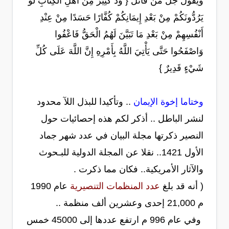
ويقول جل من قائل { وَدَّ كَثِيرٌ مِنْ أَهْلِ الْكِتَابِ لَوْ
يَرُدُّونَكُمْ مِنْ بَعْدِ إِيمَانِكُمْ كُفَّارًا حَسَدًا مِنْ عِنْدِ
أَنْفُسِهِمْ مِنْ بَعْدِ مَا تَبَيَّنَ لَهُمُ الْحَقُّ فَاعْفُوا
وَاصْفَحُوا حَتَّى يَأْتِيَ اللَّهُ بِأَمْرِهِ إِنَّ اللَّهَ عَلَى كُلِّ
شَيْءٍ قَدِيرٌ }
وختاما إخوة الإيمان
.. وتأكيدا للبذل اللآ محدود
لنشر الباطل .. أذكر لكم هذه إحصائيات حول
النصير ذكرتها مجلة البيان في عدد شهر جماد
الأول 1421.. نقلا عن المجلة الدولية للبـحوث
والآثار الأمريكية.. فكان مما ذكرت .
( أنه قد بلغ
عدد المنظمات التنصيرية
عام 1990
م 21,000 إحدى وعشرين ألف منظمة ..
وفي عام 996 م ارتفع عددها إلى 45000 خمس