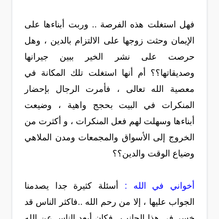
فهل استغلت هذه الفرصة .. وربت أبناءها على
الإيمان وحثت زوجها على الالتزام بالدين ، وهل
حرصت على نشر الخير ببين جيرانها
وصديقاتها؟؟ أم أنها استغلت تلك المكانة في
معصية الله تعالى ، فأمرت الرجال بإحضار
المنكرات في البيت بحجج واهية ، وضيعت
أبناءها وسهلت لهم فعل المنكرات ، و أكثرت من
الخروج إلى الأسواق والمجمعات ومدن الملاهي
وضياع الوقت والدين؟؟
أخواني في الله :
أسئلة كثيرة جدا يصدمنا
الجواب عليها ، إلا من رحم الله ..فاكثر الناس قد
خسر في هذا الجانب ..فكان أبعد الناس عن الله