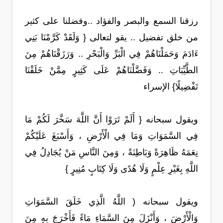
رزقنا السمع والبصر والفؤاد ..وفضلنا على كثير
من خلق تفضيل .. يقو لتعالى { وَلَقَدْ كَرَّمْنَا بَنِي
ءَادَمَ وَحَمَلْنَاهُمْ فِي الْبَرِّ وَالْبَحْرِ .. وَرَزَقْنَاهُمْ مِنَ
الطَّيِّبَاتِ .. وَفَضَّلْنَاهُمْ عَلَى كَثِيرٍ مِمَّنْ خَلَقْنَا
تَفْضِيلًا} الإسراء
ويقول سبحانه { أَلَمْ تَرَوْا أَنَّ اللَّهَ سَخَّرَ لَكُمْ مَا
فِي السَّمَوَاتِ وَمَا فِي الْأَرْضِ ، وَأَسْبَغَ عَلَيْكُمْ
نِعَمَهُ ظَاهِرَةً وَبَاطِنَةً ، وَمِنَ النَّاسِ مَنْ يُجَادِلُ فِي
اللَّهِ بِغَيْرِ عِلْمٍ وَلَا هُدًى وَلَا كِتَابٍ مُنِيرٍ }
ويقول سبحانه ( اللَّهُ الَّذِي خَلَقَ السَّمَوَاتِ
وَالْأَرْضَ ، وَأَنْزَلَ مِنَ السَّمَاءِ مَاءً فَأَخْرَجَ بِهِ مِنَ