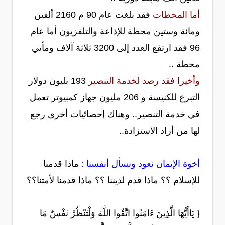
أما المحطات
فقد بلغت عام 90 م 2160 ألفين
ومائة وستين محطة للإذاعة والتلفزيون أما عام
96 فقد ارتفع العدد إلى 3200 ثلاثة آلاف ومأتي
محطة ..
وأخيرا فقد رصد لخدمة التنصير
193 بليون دولار
التبرع للكنيسة و 206 مليون جهاز كمبيوتر تعمل
في خدمة التنصير.. وهناك إحصائيات أخرى رجع
لها من أراد الاستزادة..
أخوة الإيمان نعود ونسأل أنفسنا :
ماذا قدمنا
للإسلام ؟؟ ماذا قدم لديننا ؟؟ ماذا قدمنا لأمتنا؟؟
{ يَاأَيُّهَا الَّذِينَ ءَامَنُوا اتَّقُوا اللَّهَ وَلْتَنْظُرْ نَفْسٌ مَا