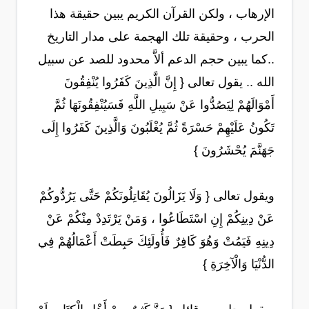
الإرهاب ، ولكن القرآن الكريم يبين حقيقة هذا
الحرب ، وحقيقة تلك الهجمة على مدار التاريخ
..كما يبين حجم الدعم ألاَّ محدود للصد عن سبيل
الله .. يقول تعالى { إِنَّ الَّذِينَ كَفَرُوا يُنْفِقُونَ
أَمْوَالَهُمْ لِيَصُدُّوا عَنْ سَبِيلِ اللَّهِ فَسَيُنْفِقُونَهَا ثُمَّ
تَكُونُ عَلَيْهِمْ حَسْرَةً ثُمَّ يُغْلَبُونَ وَالَّذِينَ كَفَرُوا إِلَى
جَهَنَّمَ يُحْشَرُونَ }
ويقول تعالى { وَلَا يَزَالُونَ يُقَاتِلُونَكُمْ حَتَّى يَرُدُّوكُمْ
عَنْ دِينِكُمْ إِنِ اسْتَطَاعُوا ، وَمَنْ يَرْتَدِدْ مِنْكُمْ عَنْ
دِينِهِ فَيَمُتْ وَهُوَ كَافِرٌ فَأُولَئِكَ حَبِطَتْ أَعْمَالُهُمْ فِي
الدُّنْيَا وَالْآخِرَةِ }