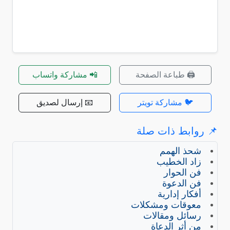
🖨️ طباعة الصفحة
📲 مشاركة واتساب
🐦 مشاركة تويتر
📧 إرسال لصديق
📌 روابط ذات صلة
شحذ الهمم
زاد الخطيب
فن الحوار
فن الدعوة
أفكار إدارية
معوقات ومشكلات
رسائل ومقالات
من أثر الدعاة