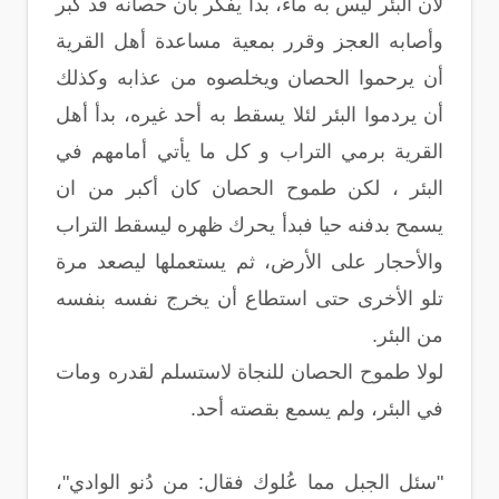
لأن البئر ليس به ماء، بدأ يفكر بأن حصانه قد كبر
وأصابه العجز وقرر بمعية مساعدة أهل القرية
أن يرحموا الحصان ويخلصوه من عذابه وكذلك
أن يردموا البئر لئلا يسقط به أحد غيره، بدأ أهل
القرية برمي التراب و كل ما يأتي أمامهم في
البئر ، لكن طموح الحصان كان أكبر من ان
يسمح بدفنه حيا فبدأ يحرك ظهره ليسقط التراب
والأحجار على الأرض، ثم يستعملها ليصعد مرة
تلو الأخرى حتى استطاع أن يخرج نفسه بنفسه
من البئر.
لولا طموح الحصان للنجاة لاستسلم لقدره ومات
في البئر، ولم يسمع بقصته أحد.
"سئل الجبل مما عُلوك فقال: من دُنو الوادي"،