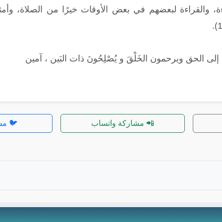
ءة، والقراءة لبعضهم في بعض الأوقات خيرًا من الصلاة، وأمث
ُونَ إلى الحق ويرحمون الخَلْقَ و يُصْلِحُونَ ذات البَين ، آمين
📲 مشاركة واتساب
🐦 مش