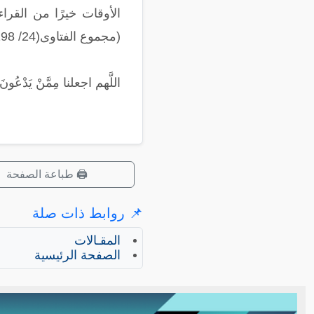
الأوقات خيرًا من القرا
(مجموع الفتاوى(24/ 198).
اللَّهم اجعلنا مِمَّنْ يَدْع
🖨️ طباعة الصفحة
📌 روابط ذات صلة
المقـالات
الصفحة الرئيسية