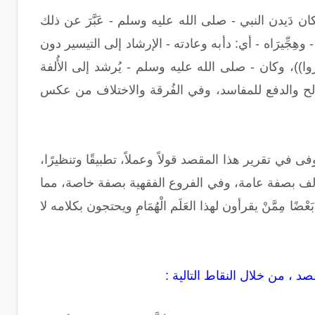
فِ كان دَيدن النبي - صلى الله عليه وسلم - عَبَّرَ عن ذلك
لله عليه وسلم - وهِجِّيرَاه - أي: دأبه وعادته - الإرشاد إلى التيسير دون
فروا))، وكان - صلى الله عليه وسلم - يُرشد إلى الأُلفة
مصالح والدفع للمفاسد، وفي الفُرقة والاختلاف من عكس
قِدْح المُعَلَّى والنَّصيب الأوفى في تقرير هذا المقصد قولاً وعملاً، تطبيقًا وتنظيرًا،
لمخالف بصفة عامة، وفي الفروع الفقهية بصفة خاصة، مما
مِمَّنْ يقرأون لهذا العَلَم الْهُمَامِ ويحتجون بكلامه لا
 ، من خلال النقاط التالية :