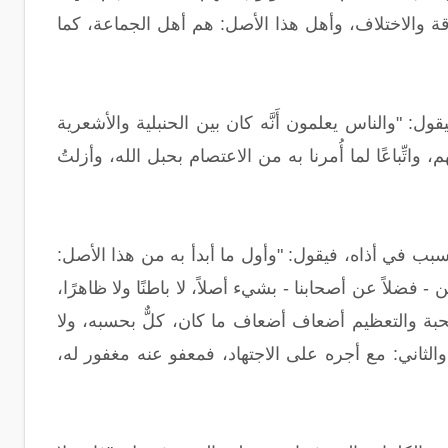
لفُرقة والاختلاف، وأهل هذا الأصل: هم أهل الجماعة، كما
قول: "والناس يعلمون أَنَّه كان بين الحنبلية والأشعرية
اتِّباعًا لما أُمرنا به من الاعتصام بحبل الله، وأزلتُ
تسبب في أذاه، فيقول: "وأول ما أبدأ به من هذا الأصل:
فضلاً عن أصحابنا - بشيء أصلاً، لا باطنًا ولا ظاهرًا،
محبة والتعظيم أضعاف أضعاف ما كان، كلٌّ بحسبه، ولا
 والثاني: مع أجره على الاجتهاد، فمعفو عنه مغفور له،