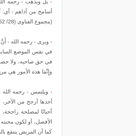
-
بل ويذهب - رحمه الله -
أسامح من آذاهم - أي: آذى
(مجموع الفتاوى (28/ 52).
-
ويرى - رحمه الله - أَنَّ ا
في نفس الموضع السابق: 
في حق صاحبه، ولا حصل بس
وإِنَّمَا هذه الأمور هي
-
ويلتمس - رحمه الله - ا
أحدها أرجح من الآخر، 
أحيانًا لمصلحة راجحة،
الأفضل، أو لكون محبته 
كما أن المريض ينتفع بال