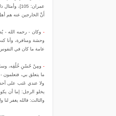
عمران: 105]،
أَنَّ الخارجين عنه هم أهل ال
-
وكان - رحمه الله - يُصْ
وحشة ومنافرة، وأنا كنت م
عامة ما كان في النفوس من 
-
ومِنْ حُسْنِ خُلُقِه، 
ما يتعلق بي، فتعلمون - 
ولا عندي عَتب على أحد 
يخلو الرجل: إما أن يكون
والثالث: فالله يغفر لنا وله