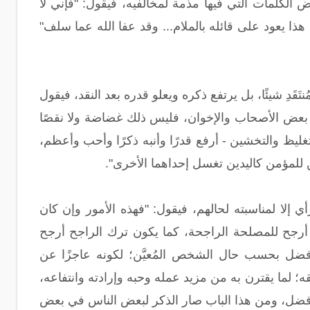
 الكلمات التي فيها مذمة لمخالفيه، فيقول: "فإني لا
 هذا يعود على قائله بالملام... وقد عفا الله عما سلف"
 المُنتَقَدِ شيئًا، بل يرتفع ذكره ويعلو قدره بعد النقد، فيقول
ى بعض الأصحاب والإخوان، فليس ذلك غضاضة ولا نقصًا
غليظ والتخشين - أرفع قدرًا وأنبه ذكرًا وأحب وأعظم،
من للمؤمن كاليدين تغسل إحداهما الأخرى".
أي إلا لمناسبته لحالهم، فيقول: "فهذه الأمور وإن كان
أرجح للمصلحة الراجحة، كما يكون ترك الراجح أرجح
أفضل بحسب حال الشخص المُعيَّن؛ لكونه عاجزًا عن
 لما يقترن به من مزيد عمله وحبه وإرادته وانتفاعه،
لك أفضل، ومن هذا الباب صار الذكر لبعض الناس في بعض