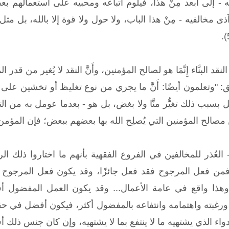
 إلى أبعد مِنْ هذا، فيلوم اتباعه ومحبيه على استعمالهم بعض
 مخالفيه - مِنْ هذا الباب، ولا حول ولا قوة إلا بالله، بل مثل
لنقد البنَّاء إِنَّمَا هو لصالح المؤمنين، وأَنَّ النقد لا يُغير من قدر
"وتعلمون أيضًا: أَنَّ ما يجري من نوع تغليظ أو تخشين عل
بب ذلك تغيُّر منَّا ولا بغض، بل هو - بعدما عومل به من الت
 من مصالح المؤمنين التي يُصلِح الله بها بعضهم ببعض؛ فإن المؤ
لعُذر للمخالفين في الفروع الفقهية بأنهم ما اختاروا ذلك الر
فمن فعل المرجوح فقد فعل جائزًا، وقد يكون فعل المرجوح 
 وهذا واقع في عامة الأعمال... وقد يكون العمل المفضول 
ورغبته واهتمامه وانتفاعه بالمفضول أكثر، فيكون أفضل في حقه؛
دواء الذي يشتهيه ما لا ينتفع بما لا يشتهيه، وإن كان جنس ذ