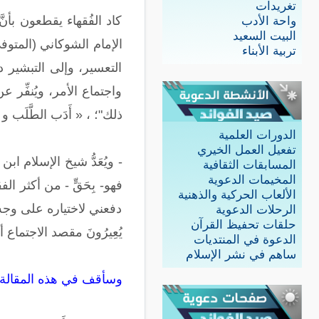
تغريدات
كاد الفُقهاء يقطعون بأنَّ
واحة الأدب
البيت السعيد
تربية الأبناء
التعسير، وإلى التبشير دو
واجتماع الأمر، ويُنفِّر
ذلك"؛ ، « أَدَب الطَّلَب و مُنْ
الدورات العلمية
تفعيل العمل الخيري
المسابقات الثقافية
المخيمات الدعوية
فهو- بِحَقٍّ - من أكثر 
الألعاب الحركية والذهنية
دفعني لاختياره على وجه ال
الرحلات الدعوية
حلقات تحفيظ القرآن
يُعِيرُونَ مقصد الاجتما
الدعوة في المنتديات
ساهم في نشر الإسلام
وسأقف في هذه المقالة عل