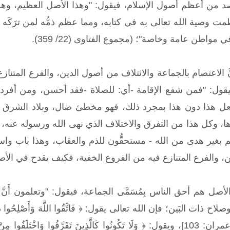
صد من أعظم أصول الإسلام، فيقول: "وهذا الأصل العظيم، وهو ا
ت وصية الله تعالى به في كتابه، ومما عظم ذمُّه لمن ترَكَ
مواطن عامة وخاصة"؛ (مجموع الفتاوى (22/ 359).
َّ الاعتصام بالجماعة والائتلاف من أصول الدين، والفرع المتنازع
يقول: "فمن شفع الإقامة -أي: للصلاة -فقد أحسن، ومن أف
 هذا دون هذا بمجرد ذلك، فهو مخطئ ضال، وبلاد الشرق من أ
ا، وكل هذا من التفرق والاختلاف الذي نهى الله ورسوله عنه، و
م بغير هدى من الله - مستحقُّون للذم والعقاب، وهذا باب واس
 والفرع المتنازع فيه من الفروع الخفية، فكيف يقدح في الأصل بحفظ
 الأصل هم أحق الناس بِمُسَمَّى الجماعة، فيقول: "وتعلمون أَن
جَمِيعًا وَلَا تَفَرَّقُوا ﴾ [آل عمران: 103]، ويقول: ﴿ وَلَا تَكُونُوا كَالَّذِينَ تَفَرَّق