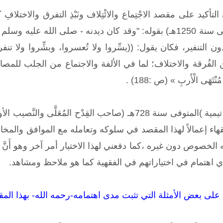
 التأكيد على مقصد الاجْتِماع والائْتِلاف ونَبْذِ التفرق والاختلا
الإمام الشوكاني (المتوفى سنة 1250هـ) بقوله: "وقد كان ديدنه - صلى ا
ن التنفير، فكان يقول: ((يسِّروا ولا تُعسروا، وبشِّروا ولا تن
 عن الفُرقة والاختلاف؛ لما في الألفة والاجتماع من الجلب لل
تَهَى الْأَربِ » (ص :188) .
- ويُعَدُّ شيخ الإسلام ابن تيمية )المتوفى سنة 728هـ (صاحب ال
الفقهاء إعمالاً لهذا المقصد في سلوكه وتعامله مع الموافق وا
خصوص دون غيره ،كما دفعني لهذا الاختيار أمر آخر وهو أَنَّ بَعْضًا 
ع أي اهتمام في اختياراتهم في الفقهية كما هو ملاحظ ومشاهد.
ى بعض الأمثلة التي تثبت مدى اهتمامه-رحمه الله- بهذا المقصد