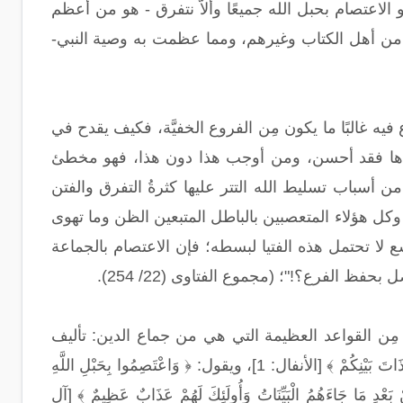
لاعتصام بحبل الله جميعًا وألاَّ نتفرق - هو من أعظم
ه من أهل الكتاب وغيرهم، ومما عظمت به وصية النبي-
 فيه غالبًا ما يكون مِن الفروع الخفيَّة، فكيف يقدح في
ردها فقد أحسن، ومن أوجب هذا دون هذا، فهو مخطئ
سباب تسليط الله التتر عليها كثرةُ التفرق والفتن
كل هؤلاء المتعصبين بالباطل المتبعين الظن وما تهوى
ع لا تحتمل هذه الفتيا لبسطه؛ فإن الاعتصام بالجماعة
 الفرع؟!"؛ (مجموع الفتاوى (22/ 254).
َّ مِن القواعد العظيمة التي هي من جماع الدين: تأليف
القلوب واجتماع الكلمة وصلاح ذات البَين؛ فإن الله تعالى يقول: ﴿ فَاتَّقُوا اللَّهَ وَأَصْلِحُوا ذَاتَ بَيْنِكُمْ ﴾ [الأنفال: 1]، ويقول: ﴿ وَاعْتَصِمُوا بِحَبْلِ اللَّهِ
ُوا وَاخْتَلَفُوا مِنْ بَعْدِ مَا جَاءَهُمُ الْبَيِّنَاتُ وَأُولَئِكَ لَهُمْ عَذَابٌ عَظِيمٌ ﴾ [آل