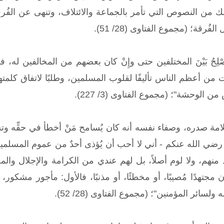
 وأمثال ذلك من النصوص التي تأمر بالجماعة والائتلاف، وتنهى عن ا
فُرقة؛ (مجموع الفتاوى (28/ 51).
لِحُ بَيْنَ المختلفين حتى وإِنْ كان بعضهم من المخالفين له، في
ن أعظم الناس تأليفًا لقلوب المسلمين، وطلبًا لاتفاق كلمتهم، و
الوحشة"؛ (مجموع الفتاوى (3/ 227).
وسلامة صدره، وصفاء نفسه أنه كان يُسامح مَنْ أخطأ في حقِّه و
رضي الله عنكم - أني لا أحب أن يُؤذى أحدٌ من عموم المسلمين - 
منهم، ولا لوم أصلاً، بل لهم عندي من الكرامة والإجلال وال
 مجتهدًا مُصيبًا، أو مخطئًا، أو مذنبًا، فالأول: مأجور مشكور،
 ولسائر المؤمنين"؛ (مجموع الفتاوى (28/ 52).