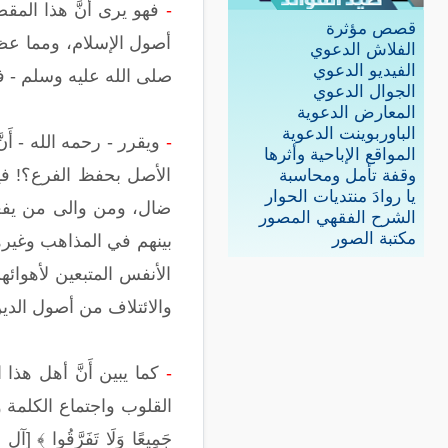
-
فهو يرى أَنَّ هذا المق
قصص مؤثرة
أصول الإسلام، ومما عظم
الفلاش الدعوي
الفيديو الدعوي
صلى الله عليه وسلم - في 
الجوال الدعوي
المعارض الدعوية
الباوربوينت الدعوية
-
ويقرر - رحمه الله - أَن
المواقع الإباحية وأثرها
الأصل بحفظ الفرع؟! ف
وقفة تأمل ومحاسبة
يا روادَ منتديات الحوار
ضال، ومن والى من يفعل
الشرح الفقهي المصور
مكتبة الصور
بينهم في المذاهب وغيره
الأنفس المتبعين لأهوائه
والائتلاف من أصول الدين،
-
كما يبين أَنَّ أهل هذا