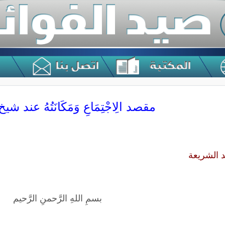
مقصد الِاجْتِمَاعِ وَمَكَانَتُهُ عند ش
 الشريعة
بسمِ اللهِ الرَّحمنِ الرَّحيم