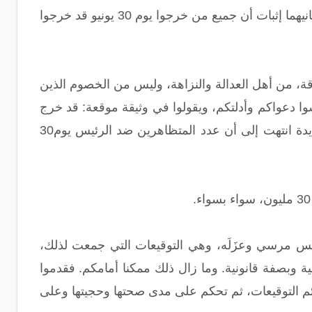
أقول لهم: هذا يحتاج إلى أمرين: أولهما إثبات العدد المزعوم إثباتا صحيحا لا ريب فيه. وثانيهما إثبات أن جميع من خرجوا يوم 30 يونيو قد خرجوا
موثوقة، من أهل العدالة والنزاهة، وليس من الخصوم الذين
رسوا دعواكم وأدلتكم، ويقولوا في وثيقة موقعة: قد خرج
من الرافضين لمرسي عدد كذا وكذا.. والذي أعلمه أن تحرياتٍ وتدقيقات حسابية محايدة انتهت إلى أن عدد المتظاهرين ضد الرئيس يوم30
 مرسي وعزَلَه، وهي التوقيعات التي جمعت لذلك،
، بشفافية وبصفة قانونية. وما زال ذلك ممكنا أمامكم. فقدموا
ئم التوقيعات، ثم تحكم على مدى صحتها وحجيتها وعلى