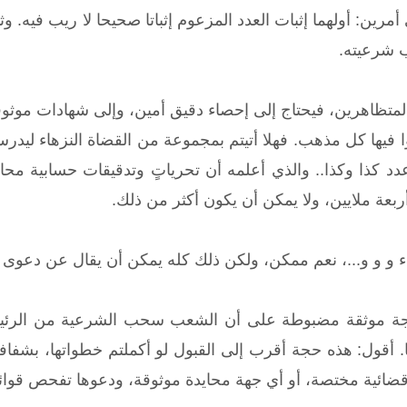
 شرعيته.
مليونا من المتظاهرين، فيحتاج إلى إحصاء دقيق أمين، وإلى شهادات 
بوا فيها كل مذهب. فهلا أتيتم بمجموعة من القضاة النزهاء ليد
وأربعة ملايين، ولا يمكن أن يكون أكثر من ذلك.
...، نعم ممكن، ولكن ذلك كله يمكن أن يقال عن دعوى 30 مليون، سواء بسواء.
حجة موثقة مضبوطة على أن الشعب سحب الشرعية من الرئيس
 عددها 22 مليونا. أقول: هذه حجة أقرب إلى القبول لو أكملتم خطواتها
قضائية مختصة، أو أي جهة محايدة موثوقة، ودعوها تفحص قوا