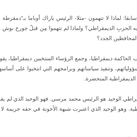
بقا: لماذا لا تتهمون -مثلا- الرئيس باراك أوباما بـ"دمقرطة ال
الحزبِ الديمقراطي؟ ولماذا لم تتهموا مِن قبلُ جورج بوش بـ
لمحافظين الجدد؟
ب الحاكمة ديمقراطيا، وجمع الرؤساء المنتخبين ديمقراطيا، يقو
ولياتهم، وتنفيذ سياساتهم وبرامجهم التي انتخبوا على أساسه
الديمقراطية المتحضرة.
قراطي الوحيد هو الرئيس محمد مرسي. فهو الوحيد الذي لم يقم ب
ة. وهو الوحيد الذي اعتبرت شبهة الأخونة في حقه جريمة لا تغت