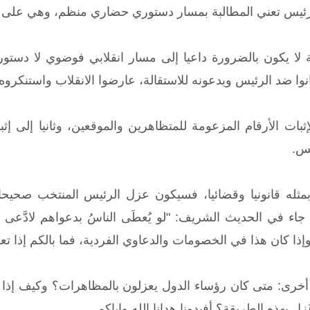
 الرئيس تعني المطالبة بمسار دستوري حضاري منظم، وهي على
 لا يكون بالضرورة داعيا إلى مسار انقلابي فوضوي لا دستوري،
انوا ضد الرئيس ويدعونه للاستقالة، عارضوا الانقلاب واستنكروه 
يس.
 بمثله قانونيا وقضائيا، فسيكون عزل الرئيس المنتخب صحيحا لا
اء في الحديث الشريف: "لو يُعطَى الناسُ بدعواهم لادَّعى ر
إذا كان هذا في الخصومات والدعاوي الفردية، فما بالكم إذا تع
خرى: متى كان رؤساء الدول يعزلون بالمظاهرات؟ وكيف إذا 
ل بهذه الطريقة؟ أفيدونا هدانا الله وإياكم.