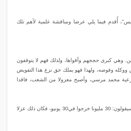
س"، أُقدم فيما يلي عرضا ومناقشة علمية لأهم تلك
. وهي كبرى حججهم وأقواها، ولذلك فهم لا يتوقفون
 ووكله وفوضه، ولهذا فهو يملك حق نزع هذا التفويض
 شرعية محمد مرسي، وأصبح معزولا من الشعب، فاقدا
لكن عمليا، يقال لهم: كيف تثبتون إثباتا قانونيا صحيحا أن "الشعب قرر عزل الرئيس"؟ سيقولون: 30 مليونا خرجوا في30 يونيو، فكان ذلك عزلا