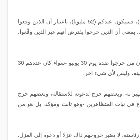
فإذا أثبتُّم العدد الأول (وهو30 مليون متظاهر)، وأثبتم العدد الثاني (وهو22 مليون توقيع)، فسيكون عندكم (52 مليونا)، باعتبار أن الذين وقعوا
فعالُ العقلاء تصان عن العبث. بمعنى أن الذين خرجوا يفترض أنهم غير الذين وقَّعوا،
الأمر الثاني الذي تتوقف عليه صحة دعوى العزل الشعبي للرئيس المنتخب، هو إثبات أن من خرجوا ضده يوم 30 يونيو -سواء كان عددهم 30
ير به، وبعضهم خرج لدعوته للاستقالة، وبعضهم خرج
وع في نيات المتظاهرين -وهو ثابت ومؤكد، بل هو من
استه، لا يعتبر خروجهم ذاك عزلا أو دعوة إلى العزل.