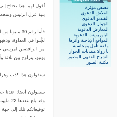
قصص مؤثرة
الفلاش الدعوي
بنية عزل الرئيس وسحب
الفيديو الدعوي
الجوال الدعوي
المعارض الدعوية
فأما رقم 30 
الباوربوينت الدعوية
لجُّـوا في العداوة، وذه
المواقع الإباحية وأثرها
وقفة تأمل ومحاسبة
يا روادَ منتديات الحوار
الشرح الفقهي المصور
يونيو، يتراوح بين ثلاثة 
مكتبة الصور
ستقولون هذا كذب وهراء و و و
سيقولون أيضا: عندنا 
وقد بلغ
توقيعاتكم تلك إلى جهة 