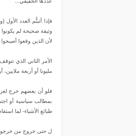
عددها الحقيقي...
لأن الذين وقعوا أصبحو
مليونا أو أربعة ملايين، أو (30+22) أو غير ذلك- قد خرجوا فعلا لأجل عزله وسحب شرعيته، وليس لأي 
فلو أن بعضهم خرج لعزل
بمطالب سياسية أو اجتم
طبائع الأشياء- لما استقا
ل حتى خروج من خرجوا لم