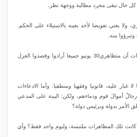
 كل حال تبقى مجرد مطالبة ووجهة نظر.
 ولا يعني تفويضا لأحد بعينه بالاستيلاء على الحكم.
وتبرؤوا منه.
فإذاً الحاجة قائمة أولا لإثبات الأرقام المزعومة للمتظاهرين والموقعين، وثانيا إلى إثبات أن متظاهري30 يونيو جميعا أرادوا وقصدوا العزل
 غبار عليه، قانونيا وفقهيا ومنطقيا. وأما الادعاءات
جالٌ أموالَ قوم ودماءهم، ولكن: البينة على المدعي
لق الأمر بدولة وبرئيس دولة؟
كانت تلك المظاهرات ملتبسة، وليوم واحد فقط؟ وأي