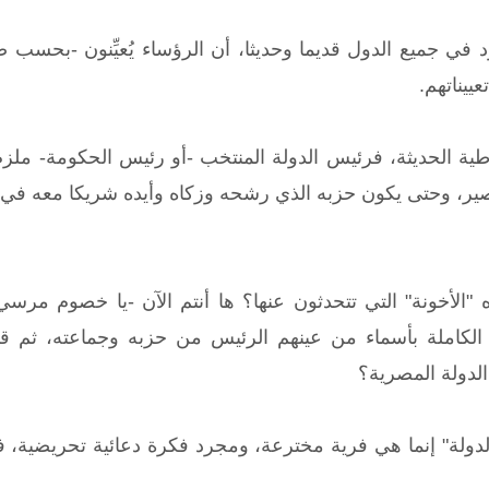
د في جميع الدول قديما وحديثا، أن الرؤساء يُعيِّنون -بحسب ص
تعييناتهم.
طية الحديثة، فرئيس الدولة المنتخب -أو رئيس الحكومة- ملزم
ر، وحتى يكون حزبه الذي رشحه وزكاه وأيده شريكا معه في ن
 "الأخونة" التي تتحدثون عنها؟ ها أنتم الآن -يا خصوم مرس
الكاملة بأسماء من عينهم الرئيس من حزبه وجماعته، ثم ق
لدولة المصرية؟
لدولة" إنما هي فرية مخترعة، ومجرد فكرة دعائية تحريضية، فه