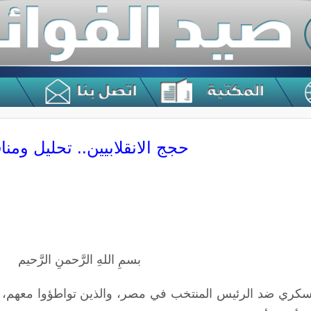
حجج الانقلابيين.. تحليل ومن
بسمِ اللهِ الرَّحمنِ الرَّحيم
العسكري ضد الرئيس المنتخب في مصر، والذين تواطؤوا معهم،