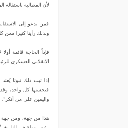
لأن المطالبة باستقالة
فمن يدعو إلى الاستقالة
ولذلك رأينا كثيرا ممن ك
الانقلابي العسكري للرئ
إذا ثبت ذلك ثبوتا يُعتد
فيحسنها كل واحد، وقد ج
واليمين على من أنكر". و
هذا من جهة، ومن جهة أ
رئيس دولة في التاريخ عُز