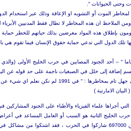
تات وحتى الحيوانات ".
مخاطر الموت أو التشويه او الإعاقة وذلك عبر استخدام الدول
ومن الملاحظ ان هذه المخاطر لا تطال فقط المدنيين الأبرياء ا
مون بإطلاق هذه المواد معرضين بذلك حياتهم للخطر حماية لتل
ا تلك الدول التي تدعي حماية حقوق الإنسان فيما تقوم هي ب
بر جيم مور" 36 عاما " – أحد الجنود المصابين في حرب الخليج الأول
 إضافة إلى خلل في الصبغيات ناجمة على حد قوله عن اليو
المواد والذي كان على جهل تام بمخاطرها : " 
البيان الامارتية )
تي أجراها علماء الفيزياء والأطباء على الجنود المشاركين في
اميركي او أوروبي من 697000 شاركوا في الحرب ، فقد اشتكوا