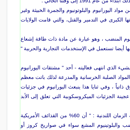
199 إلى وقتنا الحالي .
د اليورانيوم والبلوتونيوم والجمرة الخبيثة وغير
ها الكبرى في التدمير والقتل، والتي قامت الولايات
نيوم المنضب ، وهو عبارة عن مادة ذات طاقة إشعاع
نها أيضا تستعمل في الإستخدمات التجارية والحربية "
شيء الذي انتهى فعاليته - أحد " مشتقات اليورانيوم
 المواد الصلبة الخرسانية والمدرعة لذلك باتت معظم
اتياً ، وفي ثنايا هذا ينبعث اليورانيوم في جزئيات
ينة الجزئيات الميكروسكوبية التي تعلق إلى الأبد
ولقد اكد الخبير العسكري اللواء المتقاعد صبري العشري في مقابلة له مع صحيفة الزمان اللندنية : " أن 60% من القذائف الأمريكية
ب والبلوتينيوم المشع سواء في صواريخ كروز أو