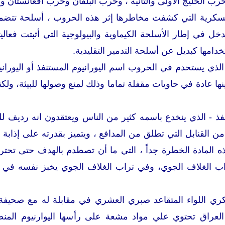
الخليج الأولى والثانية ، وحرب البلقان وحرب افغانستان وذلك ابتداء من عام 1
كرية التي كشفت مخاطرها إثر هذه الحروب ، أسلحة تتضمن موا
خل في إطار الأسلحة الكيماوية والبيولوجية التي أثبتت فعاليت
خدامها كبديل عن أسلحة التدمير التقليدية.
الذي يستحدم في الحروب اسم اليورانيوم المستنفذ أو اليورا
ها عادة في حاويات مقفلة تماما وذلك لمنع وصولها للبيئة، ولك
نفذ - الذي ينخدع باسمه كثير من الناس ويعتقدون انه رديف لل
 من القنابل التي تطلق من المدافع ، ويتميز بقدرته على إذابة
 المادة الخطرة جداً ، التي ما أن تصطدم بالهدف حتى تحترق ذ
اب الغلاف الجوي، وفي تراب الغلاف الجوي يخبز نفسه في عج
لعراق تحتوي علي مواد مشعة على رأسها اليوارنيوم المنض