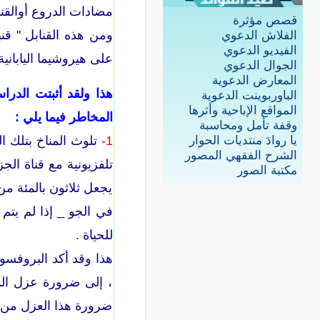
مضادات الدروع أوالقناب
قصص مؤثرة
الفلاش الدعوي
الفيديو الدعوي
على هيروشيما اليابانية عام 5
الجوال الدعوي
المعارض الدعوية
هذا ولقد أثبتت الدرا
الباوربوينت الدعوية
المواقع الإباحية وأثرها
المخاطر فيما يلي :
وقفة تأمل ومحاسبة
1-
تلوث المناخ بتلك ال
يا روادَ منتديات الحوار
الشرح الفقهي المصور
تلفزيونية مع قناة الج
مكتبة الصور
يجعل ثلاثون بالمئة من
للحياة .
، إلى ضرورة عزل المن
ضرورة هذا العزل من أ