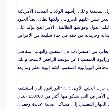
 المعتدية وعلى رأسهم الولايات المتحدة الأمريكية
لذين تشن عليهم الحروب ، ولكنها تطال أيضاً الجنود
ك الدول وقوانينها الظالمة ، الأمر الذي يؤكد على
ايذائه وحرمانه من حقه في حياة سليمة من الأمراض
ى (والذي يعاني من اضطرابات في التنفس والتهاب المفاصل
رانيوم المنضب ) عن موقفه الرافض لاستخدام تلك
في 1991 لم نكن نعلم اي شيء عن مخاطر اليورانيوم المنضب. لكننا اليوم نعلم ولم يعد
 حرب الخليج الأولى : إن "اليورانيوم الذي استنشقه
أو ابتلعه الجنود خلال حرب الخليج الثانية هو السبب أو العامل المساعد في أعراض الأمراض التي يشكو منها أكثر من 130000 جندي
 من مشاكل في الجهاز التنفسي إلى مشاكل صحية عديدة وفقدان