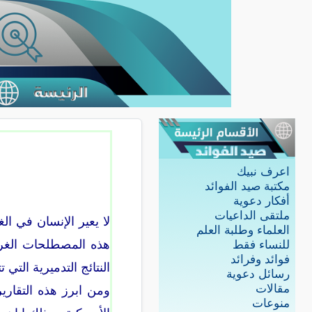
اعرف نبيك
مكتبة صيد الفوائد
أفكار دعوية
ملتقى الداعيات
لا يعير الإنسان في ا
العلماء وطلبة العلم
هذه المصطلحات الغريب
للنساء فقط
فوائد وفرائد
النتائج التدميرية التي
رسائل دعوية
مقالات
ومن ابرز هذه التقارير
منوعات