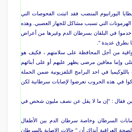
بشظايا اليورانيوم المنضب فقد اثبتت الفحوصات التي
ض الهرمونات التي تسبب مشاكل للجهاز العصبي. وهذه
خدموا في البلقان بسرطان الدم وغيرها من أعراض
ا بطرق عديدة ".
لواقية من أجل المحافظة على سلامتهم ، فكيف هو
قتلى وإما معاقين مرضى يظهر عليهم أو على أبنائهم
باللوكيميا في احد البرامج التلفزيونية ضمن الحملة
ركوا في هذه الحروب تعرضوا لإصابات سرطانية لكن
دنيين فقال : "إن ما لا يقل عن نصف مليون شخص في
الإصابات ولعل أبرزها إصابات السرطان وخاصة سرطان الدم بين الأطفال
الصحة العراقية آنذاك أن " حالات الإصابة بالسرطان