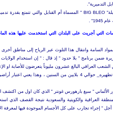
ل التدميرية".
ومن هذه القنابل " قنبلة" BIG BLEO " المسماة أم القنابل والتي
194" .
سات التي أجريت على البلدان التي استخدمت عليها هذه الماد
مواد السامة وانتقال هذا التلوث عبر الرياح إلى مناطق أخرى ،
زيرة ضمن برنامج " بلا حدود " إذ قال : " إن استخدام الولايات 
 الشعب العراقي البالغ عشرون مليوناً يتعرضون للأصابة او الإعا
في الجو _ إذا لم يتم تطهيره_ حوالي 4 بلايين من السنين ، وه
طقة العراقية والكويتية والسعودية نتيجة القصف الذي استخ
جل " إجراء تجارب على كل الأجسام الموجودة فيها لمعرفة الآث