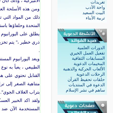
الأميركية ، وذلك ابان حرب 
تغريدات
واحة الأدب
ومن هذه الأسلحة العس
البيت السعيد
ذلك من المواد التي تد
تربية الأبناء
المتحدة وحلفاؤها باست
يطلق على اليورانيوم 
ذري خطير ،" يتم تخزين
الدورات العلمية
.
تفعيل العمل الخيري
المسابقات الثقافية
ويعد اليورانيوم المست
المخيمات الدعوية
الطبيعي ، يعبأ به نوع
الألعاب الحركية والذهنية
الرحلات الدعوية
القنابل تحتوي على هذه
حلقات تحفيظ القرآن
متناهية الصغر إلى تر
الدعوة في المنتديات
ساهم في نشر الإسلام
بتراب الغلاف الجوي".
المستخدمة الآن ضد ا