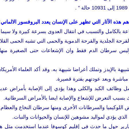
 هذه الآثار التي تظهر على الإنسان يعدد البروفسور الالماني"س
ناعة بالكامل والتسبب في انتقال العدوى بسرعة كبيرة ولا سيما 
لقرحة الجلدية والقرحة الدموية والحمى التي تشبه الحمى القلاع
يس سرطان الدم فقط وان الإشعاعات حتى الصغيرة منها ق
 شبيهة بالإيدز وتملك أعراضا شبيهة به. وقد أكد العلماء الأمري
 مباشرة وبعد عودتهم بفترة قصيرة.
 وظائف الكبد والكلى وهذا يؤدي إلى الإصابة بأمراض عد
ك بسبب التعرض للإشعاع والإصابة ايضا بالأمراض السرطانية.
اللوكيميا والسرطانات الأخرى ومنها سرطان النخاع والعظام.
الذي يؤدي لمواليد مشوهين للإنسان والحيوانات والنبات.
قارير حول ما حدث في إقليم كوسوفا عندما استخدمت مثل هذه