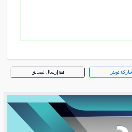
اركة تويتر
📧 إرسال لصديق