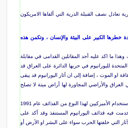
 تتمتع بقدرة تدميرية تعادل نصف القنبلة الذرية التي ألقاها الامريكون
ة خطرها الكبير على البيئة والإنسان ، وتكمن هذه
 وهذا ما اكد عليه أحد المقاتلين القدامى في مقابلة
المتحدة لليورانيوم في حربها الدائرة على العراق قد
قة او الموت ، إضافة إلى ان آثار اليورانيوم قد يبقى
ذا يعني اعتبار أراضي العراق والأراضي المجاورة لها أراض ميتة لا تصلح
هذا وقد أكد البروفسور الألماني " سيغ بارهورس غونتر " الذي كان اول من اكتشف استخدام الأميركيين لهذا النوع من القذائف عام 1991
دمت فيه قذائف اليورانيوم المستنفذ وقد أكد على
ار التي خلفتها الحرب سواء على البشر او الأرض أو