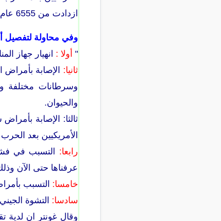
ازدادت من 6555 عام 1989 إلى 10931 حالة " .
وفي محاولة لتفصيل أهم
"
أولا :
انهيار جهاز الم
ثانيا:
الإصابة بأمراض ا
وسرطانات مختلفة ول
والحيوان.
ثالثا: الإصابة بأمراض
الأمريكيين بعد الحرب
رابعا:
التسبب في فشل
عرفناها حتى الآن وذل
خامسا:
التسبب بأمراض 
سادسا:
التشوة الجيني 
وقال غونتر ان لدية ت