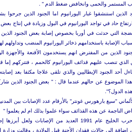
عب المستمر والحمى وانخافض ضغط الدم " .
د الذين استنشقوا غبار اليورانيوم اما الجنود الذين جرحوا 
رتفاع حاد في تواجد اليورانيوم في البول وزيادة في إنتاج بع
لضجة التي حدثت في أوربا بخصوص إصابة بعض الجنود الذين 
اب الإصابة باستخدامهم ذخائر اليورانيوم المنضب وتداولهم له
جنود الذين من المفترض انهم يستخدمون الأقنعة والأجهزة ا
ين الذي تنصب عليهم قذائف اليورانيوم كالحمم ، فتتركهم إما 
ل أحد الجنود الإيطاليين والذي تلقى علاجا مكثفا بعد إصابته 
هذا الموضوع عن حالهم عندما قال : " بعض الجنود الذين شا
ذه الدول؟".
ألماني "سيغ بارهورس غونتر" بالأرقام عدد الإصابات بين الم
ض الناجمة عن هذه القذائف سواء علموا بذلك ام لم يعلموا "
هذا وقد رصدت إثر حرب الخليج عام 1991 العديد من 
 إضافة إلى حالات فقدان الأجنة قبل الولادة ، وقالت وزارة 