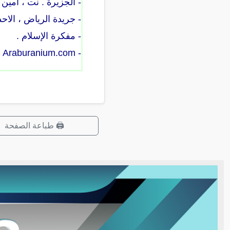
- الجزيرة . نت ، أمين
- جريدة الرياض ، الاحد 19 شوال 1421 العدد 11892 السنة 7
- مفكرة الإسلام .
- Araburanium.com
🖨️ طباعة الصفحة