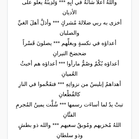
واللهُ أعلا شانَهُ في آيِهِ *** وَلَدِينُهُ يعلو على
الأديان
أخزى به ربي ضلالةَ مُشركٍ *** وأذلَّ أهلَ الغيِّ
والصلبان
أعداؤه في نكسةٍ وبغلِّهم *** يصلونَ قَسْراً
ضحضحَ النيرانِ
أعداؤه بُكْمٌ وصُمٌّ مارأوا *** أعداؤه هم أخبثُ
العُميانِ
أهداهمُ إبليسُ من نزواتِهِ *** فتقَحَّموا في النارِ
كالقُطْعانِ
تبتْ يدٌ لما أساءَت رسمها *** شُلَّت يمينُ المُجرمِ
الفتَّانِ
اللهُ مُخزيهم ومُوبقُ سعيهم *** والله ذو بطشٍ
وذو سلطانِ