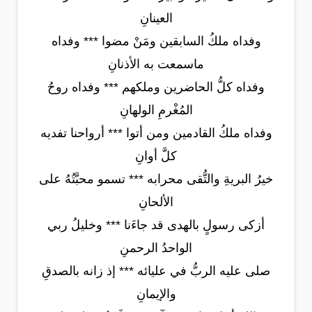
العينانِ
وفداه ملكُ السابقين ومَنْ مضوا *** وفداه
ماسمعت به الأذنانِ
وفداه كلُّ الحاضرين وملكهم *** وفداه روحُ
المُغْرمِ الولهانِ
وفداه ملكُ القادمين ومن أتوا *** أرواحنا تفديه
كلَّ أوانِ
خيرُ البريةِ والتُّقى محرابه *** تسمو محبَّتُهُ على
الألحانِ
أزكى رسولٍ بالهدى قد جاءَنا *** وخليلُ ربي
الواحدُ الرحمنِ
صلى عليه الربُّ في عليائه *** إذ زانه بالصدقِ
والإيمانِ