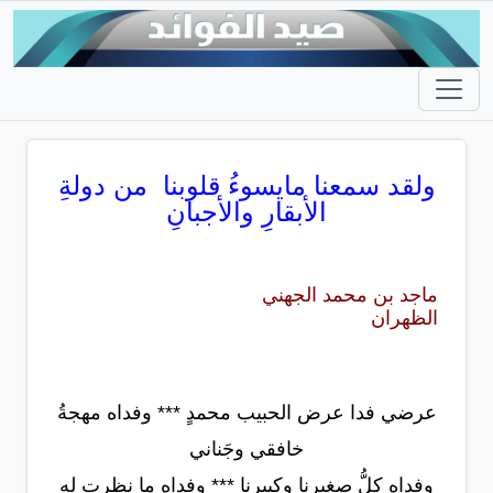
ولقد سمعنا مايسوءُ قلوبنا من دولةِ
الأبقارِ والأجبانِ
ماجد بن محمد الجهني
الظهران
عرضي فدا عرض الحبيب محمدٍ *** وفداه مهجةُ
خافقي وجَناني
وفداه كلُّ صغيرنا وكبيرنا *** وفداه ما نظرت له