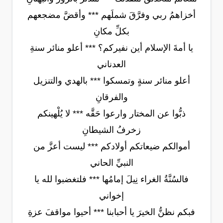
أخزاهمُ ربي وفرَّقَ شملَهم *** وأقضَّ مضجعهم
بكلِّ مكانِ
يا أمةَ الإسلام أين نفيركم؟ *** أعلو منائر سنةِ
العدناني
أعلو منائر سنةٍ وتمسكوا *** بالهدي والتنزيل
والفرقانِ
ذبُّوا عن المختار وارعوا حَقَّه *** لا يُلْهينكم
زخرفُ الشيطانِ
أموالكم ضيعاتكم أولادكم *** ليست أعزَّ من
النبيِّ الحاني
فالسُنَّةُ الغراء نِيلَ إمامُها *** فلتغضبوا لله يا
إخواني
فبكم نظنُّ الخيرَ يا أحبابنا *** أحيوا مواقفَ عزةِ