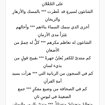
على الجُعْلانِ
الشانئون لسيرةٍ قد عُطرت *** بالمسك والأزهارِ
والريحانِ
أخزى الذي سمك السماءَ بناءَهم *** وأحالهم
عِبَرَاً مدى الأزمانِ
الشانئون له تعاظم مكرهم *** كلٌّ له حِممٌ من
الأضغانِ
كم منتدىً للكفر يُعلنُ جهرةً *** بقبيح قولٍ من
بذيء لسانِ
كم في السجون من الزبانية التي *** هزأت بسيد
أمةِ القرآنِ
كم في الصحافة من وضيع مفكرٍ *** جمع
الضغينةَ في لبوسٍ ثانِ
متعالمٌ متحذلقٌ متفذلكٌ *** متدثرٌ بالزور والبهتانِ