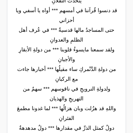
يتحدثُ الثقلانِ
قد دنسوا قُرآننا في أمسهم *** أواه يا أسفي ويا
أحزاني
حتى المساجدُ مالها قدسيةٌ *** في عُرف أهل
الظلمِ والعدوانِ
ولقد سمعنا مايسوءُ قلوبنا *** من دولةِ الأبقارِ
والأجبانِ
من دولةِ الدَّنْمركِ ساء مقيلُها *** أخبارها جاءت
مع الركبانِ
ولدولةِ النرويجِ في ناقوسهم *** سهمٌ من
التهريجِ والهذيان
واللهِ قد هزُلت وبان هزالُها *** لما غدونا مطمعَ
الفئرانِ
دولٌ كمثل الذرِّ في مقدارها *** دولٌ مدهدهةٌ