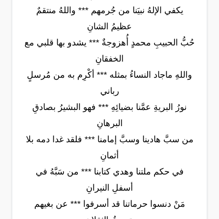
يكفي الإلهُ نبيَنا من جُرمهم *** واللهُ منتقمٌ
عظيمُ الشانِ
حُبُّ الحبيبِ محمدٍ أُهزوجةٌ *** يشدو بها قلبي مع
الخفقانِ
واللهِ ماجاد النساءُ بمثله *** أكْرِم به من مُرسلٍ
رباني
نورُ البريةِ عمَّنا بضيائِهِ *** فهو البشيرُ بصادقِ
البرهانِ
من سبَّ هادينا وسبَّ إمامنا *** فلقد غدا دمه بلا
أثمانِ
في حكم ملتنا وهدي كتابنا *** من سَبَّهُ في
أسفلِ النيرانِ
مَنْ دنسوا حرماتنا قد أسرفوا *** عن بغيهم