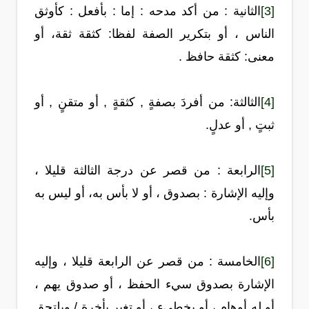
[3]
الثانية : من أكد مدحه
: إما : بأفعل : كأوثق
الناس ، أو بتكرير الصفة لفظا: كثقة ثقة، أو
معنى: كثقة حافظ .
[4]
الثالثة: من أفردَ بصفةٍ ,
كثقةٍ , أو متقنٍ , أو
ثبتٍ , أو عدلٍ.
[5]
الرابعة : من قصر عن درجة الثالثة قليلا
،
وإليه الإشارة : بصدوق ، أو لا بأس به، أو ليس به
بأس.
[6]
الخامسة : من قصر عن الرابعة قليلا
، وإليه
الإشارة بصدوق سيء الحفظ ، أو صدوق يهم ،
أو له أوهام ، أو يخطىء ، أو تغير بأخرة / ويلتحق