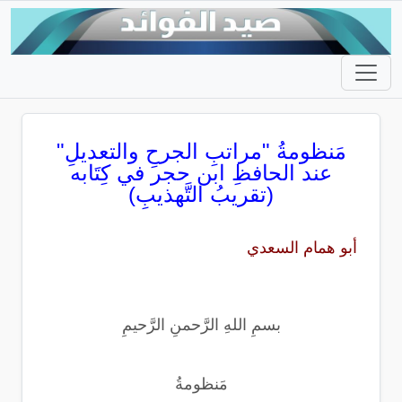
مَنظومةُ "مراتبِ الجرحِ والتعديلِ"
عند الحافظِ ابن حجر في كِتَابه
(تقريبُ التَّهذيبِ)
أبو همام السعدي
بسمِ اللهِ الرَّحمنِ الرَّحيمِ
مَنظومةُ