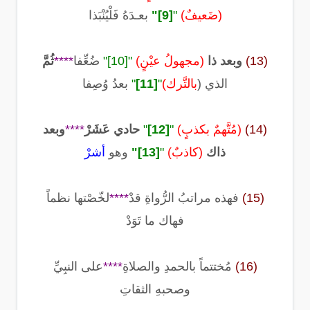
(ضَعيفٌ)
"
[9]
"
بعـدَهُ فَلْيُنْبَذا
(13)
وبعد ذا
(مجهولُ عيْنٍ)
"
[10]
"
ضُعِّفا
****
ثُمَّ
الذي (
بالتَّرك)
"
[11]
"
بعدُ وُصِفا
(14)
(مُتَّهمٌ بكذبٍ)
"
[12]
"
حادي عَشَرْ
****
وبعد
ذاك
(كاذبٌ)
"
[13]
"
وهو
أشرْ
(15)
فهذه
مراتبُ الرُّواةِ
قدْ
****
لخّصْتها نظماً
فهاك ما تَوَدْ
(16)
مُختتماً بالحمدِ والصلاةِ
****
على النبِيِّ
وصحبهِ الثقاتِ