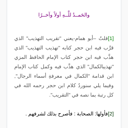
والحَمــدُ للَّــهِ أولاً وآخــرًا
[1]
قلتُ –أبو همام-يعني "تقريب التهذيب" الذي
قرَّب فيه ابن حجر كتابه "تهذيب التهذيب" الذي
هذَّب فيه ابن حجر كتاب الإمام الحافظ المزي
"تهذيبالكمال" الذي هذَّب فيه وكمل كتاب الإمام
ابن قدامة "الكمال في معرفةِ أسماء الرجال",
وفيما يلي سنوردُ كلام ابن حجر رحمه الله في
كل رتبة بما نصه في "التقريب".
[2]
فأولها: الصحابة
: فأصرح بذلك لشرفهم .