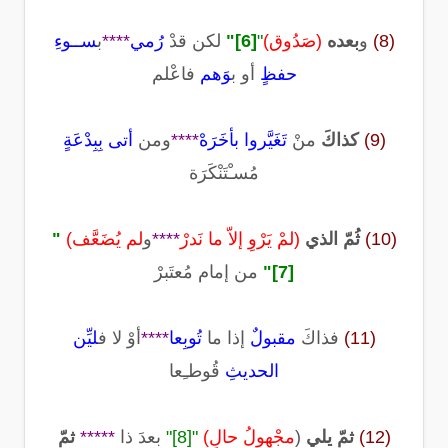
(8)
و
بعده
(صَدُوق)
"
[6]
"
لكن قدْ
رُمي
****
ب
ســوءِ
حفظٍ
أو ب
وَهم
فاعْلم
(9)
كذاكَ
منْ
تَغَيَّروا بأخَرَهْ
****
ومن
أتى بِبِدْعَةٍ
مُسـْتَنْكَرَة
(10)
ثُمّ الذي
(لمْ يَرْوِ إلاّ ما نَدرْ
****
و
لم يُضَعَّف)
"
[7]
"
من إمام مُعتَبرْ
(11)
فذاكَ
مقبولٌ
إذا ما
تُوبِعا
****
أوْ لا ف
ليِّن
الحديثِ
قُوطـِعا
(12)
ثمّ يلي
(
مجْهولُ حالٍ)
"
[8]
"
بعدَ ذا
*****
ثمّ