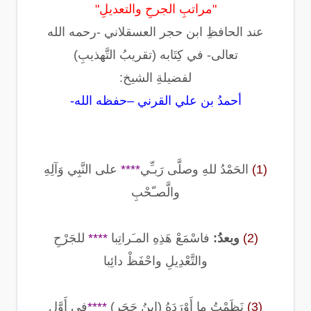
"مراتبِ الجرحِ والتعديلِ"
عند الحافظِ ابن حجر العسقلاني -رحمه الله
تعالى- في كِتَابه (تقريبُ التَّهذيبِ)
لفضيلةِ الشيخ:
أحمدُ بن علي القرني –حفظه الله-
(1)
الحَمْدُ للهِ وصلَّى رَبـِّي
****
على النَّبِي وَآلِهِ
والَّصـّحْبِ
(2)
وبعدُ:
فاسْمَعْ هَذِهِ المـَراتِبا
****
للجَرْحِ
والتَّعْدِيلِ واحْفَظْ دائِبا
(3)
نَظَمْتُ ما أَوْرَدَهُ (ابنُ حَجَرِ)
****
في أَوَّلِ