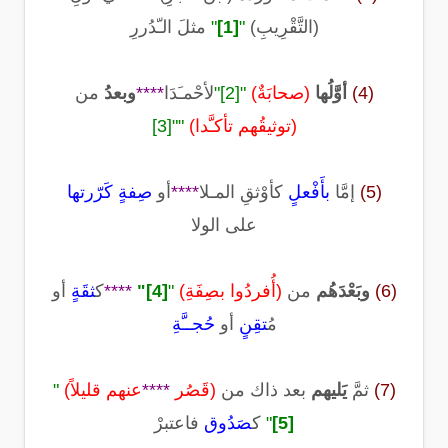
(التَّقْرِيبِ)
"
[1]
"
مثلَ الـّدُررِ
(4)
أوَّلُها
(صحابَةٌ)
"
[2]
"
لأحْمـَدَا
****
وبعدُ
من
(توثيقُهم تأكـَّدا)
""
[3]
(5)
إمَّا
بأَفْعلٍ
كأوْثقِ المـلا
****
أو
صِفةٍ كَرّرتها
على الولا
(6)
وبَعْدَهُم
من
(أُفردُوا بصِفَةِ)
"
[4]
"
****
ك
ثقَةٍ
أو
م
ُتقِنٍ
أو
حُجــَّةِ
(7)
ثمَّ
يَليهم
بعد ذاك من
(قَصُر
****
عنهم قليلاً)
"
[5]
"
ك
صَدُوق
فاعتبرْ