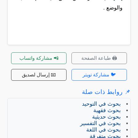
والوضع .
🖨️ طباعة الصفحة
📲 مشاركة واتساب
🐦 مشاركة تويتر
📧 إرسال لصديق
📌 روابط ذات صلة
بحوث في التوحيد
بحوث فقهية
بحوث حديثية
بحوث في التفسير
بحوث في اللغة
بحوث متفرقة