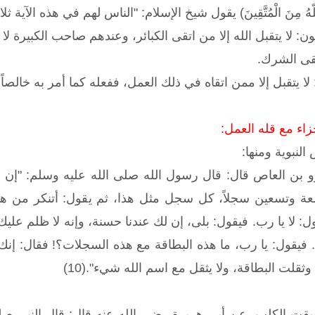
بَّلُ اللّهُ مِنَ الْمُتَّقِينَ) يقول شيخ الإسلام: "الناس لهم في هذه ال
ون: لا يتقبل الله إلا من اتقى الكبائر، وعندهم صاحب الكبيرة لا
تقى الشرك.
ا يتقبل إلا ممن اتقاه في ذلك العمل، ففعله كما أمر به خالصاً لو
اء مع قله العمل:
لنبوية ومنها:
رو بن العاص قال: قال رسول الله صلى الله عليه وسلم: "إن
عة وتسعين سجلاً، كل سجل مثل هذا، ثم يقول: أتنكر من هذا
: لا يا رب. فيقول: بلى، إن لك عندنا حسنة، وإنه لا ظلم عليك ا
 فيقول: يا رب، ما هذه البطاقة مع هذه السجلات؟! فقال: إن
لت البطاقة، ولا يثقل مع اسم الله شيء".(10)
سقت الكلب، عن أبي هريرة رضي الله عنه قال: قال النبي صلى 