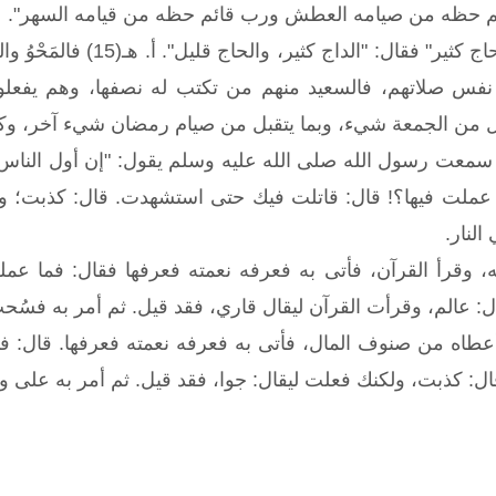
م حظه من صيامه العطش ورب قائم حظه من قيامه السهر".
وقيل لبعض السلف: "الحاج ك
 صلاتهم، فالسعيد منهم من تكتب له نصفها، وهم يفعلون ا
من الجمعة شيء، وبما يتقبل من صيام رمضان شيء آخر، وكذلك 
سمعت رسول الله صلى الله عليه وسلم يقول: "إن أول الناس 
ا عملت فيها؟! قال: قاتلت فيك حتى استشهدت. قال: كذبت؛ ول
لنار.
، وقرأ القرآن، فأتى به فعرفه نعمته فعرفها فقال: فما عم
: عالم، وقرأت القرآن ليقال قاري، فقد قيل. ثم أمر به فسُحب
أعطاه من صنوف المال، فأتى به فعرفه نعمته فعرفها. قال: 
 قال: كذبت، ولكنك فعلت ليقال: جوا، فقد قيل. ثم أمر به على و