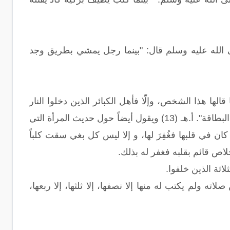
 الله عليه وسلم قال: "بينما رجل يمشي بطريق وجد
ها هذا الشخص، وإلّا فأهل الكبائر الذين دخلوا النار
كلهم كانوا يقولون لا اله إلا الله، ولم يترجح قولهم على سيئاتهم كما ترجح قول صاحب البطاقة". أ.هـ (13) ويقول أيضاً حول حديث المرأة التي
في قلبها فغُفِرَ لها، و إلا ليس كل بغي سقت كلباً
اص قائم بقلبه فغفر له بذلك.
 ولم يكتب له منها إلا نصفها، إلا ثلثها، إلا ربعها،