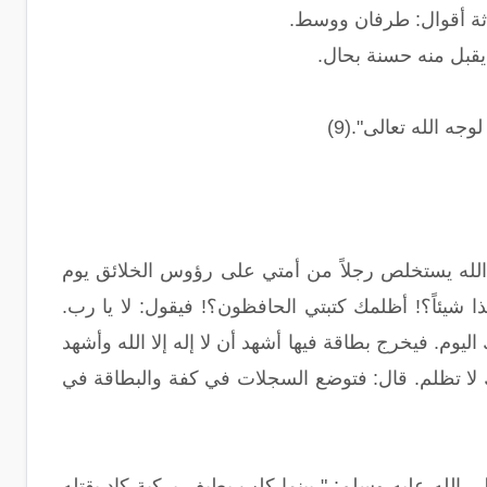
آية ثلاثة أقوال: طرفان ووسط.
 يقبل منه حسنة بحال.
جه الله تعالى".(9)
 الله يستخلص رجلاً من أمتي على رؤوس الخلائق يوم
 شيئاً؟! أظلمك كتبتي الحافظون؟! فيقول: لا يا رب.
ليوم. فيخرج بطاقة فيها أشهد أن لا إله إلا الله وأشهد
ك لا تظلم. قال: فتوضع السجلات في كفة والبطاقة في
الله عليه وسلم: " بينما كلب يطيف بركية كاد يقتله