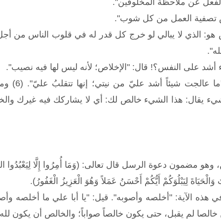
الفعل عن ملاحظة المخلوقين".
ص تصفية العمل من كل شوب".
و: الذي لا يبالي لو خرج كل قدر له في قلوب الناس من أجل
ه".
شد على النفس؟! قال: "الإخلاص؛ لأنه ليس لها فيه نصيب".
ويقول سفيا
شيء يقال: هذا الشيء خالص لك: أي لا يشاركك فيه غيرك والخ
ضمون دعوة الرسل قال تعالى: (وَمَا أُمِرُوا إِلَّا لِيَعْبُدُوا اللَّهَ مُخ
ْحَيَاةَ لِيَبْلُوَكُمْ أَيُّكُمْ أَحْسَنُ عَمَلاً وَهُوَ الْعَزِيزُ الْغَفُورُ).
هذه الآية: "أخلصه وأصوبه". قيل: "يا أبا علي ما أخلصه وأصو
خالصا لم يقبل، حتى يكون خالصاً صواباً؛ والخالص أن يكون لله، 