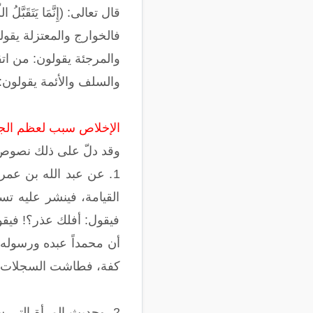
قال تعالى: (إِنَّمَا يَتَقَ
فالخوارج والمعتزلة يقول
والمرجئة يقولون: من ا
والسلف والأئمة يقولون: ل
الإخلاص سبب لعظم الجز
وقد دلّ على ذلك نصوص ا
1. عن عبد الله بن عم
القيامة، فينشر عليه تس
فيقول: أفلك عذر؟! فيقول
أن محمداً عبده ورسوله.
كفة، فطاشت السجلات وثق
2. وحديث المرأة التي 