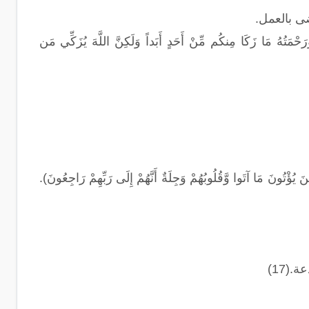
ى بالعمل.
َا زَكَا مِنكُم مِّنْ أَحَدٍ أَبَداً وَلَكِنَّ اللَّهَ يُزَكِّي مَن
ا وَّقُلُوبُهُمْ وَجِلَةٌ أَنَّهُمْ إِلَى رَبِّهِمْ رَاجِعُونَ).
(17)