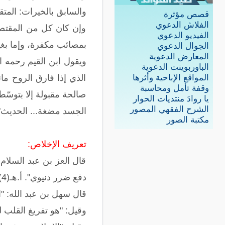
والسابق بالخيرات: المت
قصص مؤثرة
الفلاش الدعوي
وإن كان كل من المقتصد 
الفيديو الدعوي
بمصائب مكفرة، وإما بغير ذ
الجوال الدعوي
المعارض الدعوية
ويقول ابن القيم رحمه ال
الباوربوينت الدعوية
المواقع الإباحية وأثرها
وقفة تأمل ومحاسبة
صالحة مقبولة إلا بتوسّط
يا روادَ منتديات الحوار
الشرح الفقهي المصور
الجسد مضغة... الحديث". أ
مكتبة الصور
تعريف الإخلاص:
قال العز بن عبد السلام 
دفع ضرر دنيوي". أ.هـ(4).
قال سهل بن عبد الله: "ا
وقيل: "هو تفريغ القلب لل