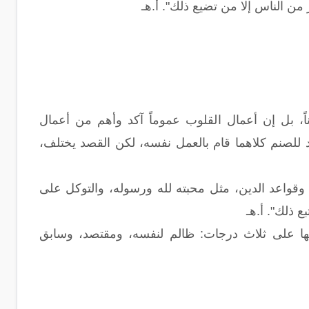
 من الناس إلا من تضيع ذلك". أ.هـ
ناً، بل إن أعمال القلوب عموماً آكد وأهم من أعمال
جد للصنم كلاهما قام بالعمل نفسه، لكن القصد يختلف،
وقواعد الدين، مثل محبته لله ورسوله، والتوكل على
ع ذلك". أ.هـ
فيها على ثلاث درجات: ظالم لنفسه، ومقتصد، وسابق