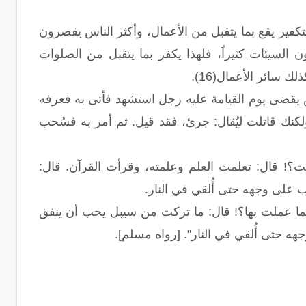
ثير" فقال: "الداج كثير، والحاج قليل". أ. هـ(15) فالمَحْوُ والتكفير يقع بما يتقبل من الأعمال، وأكثر الناس يقصرون
لسيئات كثيراً، فلهذا يكفر بما يتقبل من الصلوات
سائر الأعمال(16).
يقضى يوم القيامة عليه رجل استشهد فأتى به فعرفه
كنك قاتلت ليُقال: جرئ، فقد قيل. ثم أمر به فسُحب
لت؟! قال: تعلمت العلم وعلمته، وقرأت القرآن. قال:
 على وجهه حتى أُلقي في النار.
فما عملت بها؟! قال: ما تركت من سيبل يحب أن ينفق
جهه حتى أُلقي في النار". [رواه مسلم].