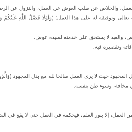
لعمل، والخلاص عن طلب العوض عن العمل، والنزول عن الرض
وتوفيقه له على هذا العمل: (وَلَوْلَا فَضْلُ اللَّهِ عَلَيْكُمْ وَرَحْمَتُهُ م
 محض، والعبد لا يستحق على خدمته لسيده عوض.
آفاته وتقصيره فيه.
 حيث لا يرى العمل صالحا لله مع بذل المجهود (وَالَّذِينَ يُؤْتُونَ مَا آتَو
ي مخافة، وسوء ظن بنفسه.
العمل، إلا بنور العلم، فيحكمه في العمل حتى لا يقع في البدعة.