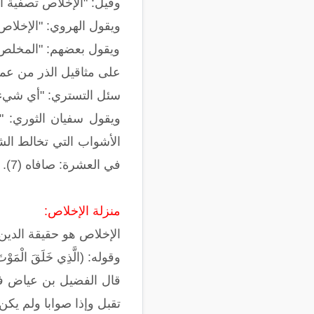
وقيل: "الإخلاص تصفية 
ويقول الهروي: "الإخلا
ويقول بعضهم: "المخلص ه
على مثاقيل الذر من عمل
سئل التستري: "أي شيء أ
الأشواب التي تخالط ال
في العشرة: صافاه (7).
منزلة الإخلاص:
الإخلاص هو حقيقة الدين، وهو م
وقوله: (الَّذِي خَلَقَ الْمَوْتَ وَال
قال الفضيل بن عياض في 
تقبل وإذا صوابا ولم يكن 