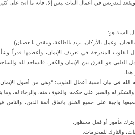
عد للتدريس في أعمال النيات ليس إلّا، فانه ما أُتىَ على كثير
هل السنة هو:
بالجنان، وعمل بالأركان، يزيد بالطاعة، وينقص بالعصيان).
عمال القلوب المندرجة في تعريف الإيمان، وأعظمها قدراً وشأ
مل القلبي هو الفرق بين الإيمان والكفر، فالساجد لله والسا
هذا.
 الله في بيان أهمية أعمال القلوب: "وهي من أصول الإيمان 
 والشكر له والصبر على حكمه، والخوف منه، والرجاء له، وما يتب
ميعها واجبة على جميع الخلق باتفاق أئمة الدين، والناس 
 بترك مأمور أو فعل محظور.
بات، والتارك للمحرمات.