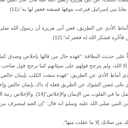
ايا بني إسرائيل فنزعت موقها فسقته فغفر لها به".(11)
أماط الأذى عن الطريق، فعن أبي هريرة أن رسول الله صلى
ّره فشكر الله له فغفر له".(12)
 على حديث البطاقة: "فهذه حال من قالها بإخلاص وصدق كما قال
أماط الأذى عن الطريق: "فهذه سقت الكلب بإيمان خالص كان 
لذي نحّى غصن الشوك عن الطريق فعله إذ ذاك بإيمان خالص وإخل
ب من الإيمان والإخلاص"(14). والإخلاص رتبة الثلاثة الذين خلفوا.
نبي صلى الله عليه وسلم انه قال: "إن العبد لينصرف من صلاته
 من صلاتك إلا ما عقلت منها".