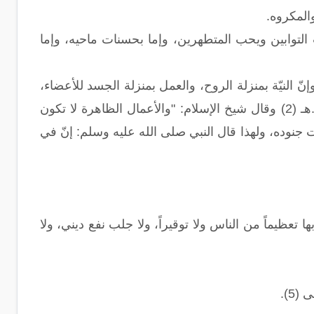
المكروه.
التوابين ويحب المتطهرين، وإما بحسنات ماحيه، وإما
ّ النيّة بمنزلة الروح، والعمل بمنزلة الجسد للأعضاء،
الذي إذا فارق الروح ماتت، فمعرفة أحكام القلوب أهم من معرفة أحكام الجوارح". أ.هـ (2) وقال شيخ الإسلام: "والأعمال الظاهرة لا تكون
 جنوده، ولهذا قال النبي صلى الله عليه وسلم: إنّ في
 تعظيماً من الناس ولا توقيراً، ولا جلب نفع ديني، ولا
5).