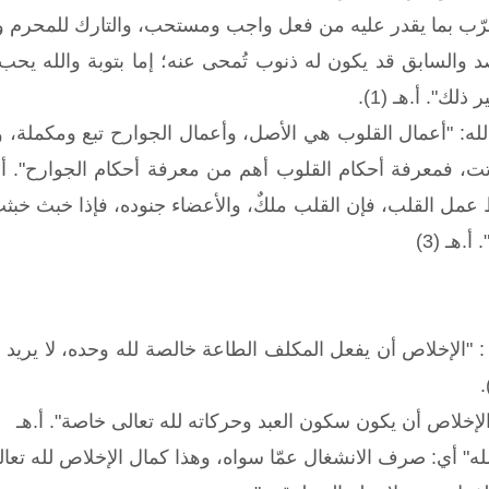
قرّب بما يقدر عليه من فعل واجب ومستحب، والتارك للمحرم و
والسابق قد يكون له ذنوب تُمحى عنه؛ إما بتوبة والله يحب 
لك". أ.هـ (1).
له: "أعمال القلوب هي الأصل، وأعمال الجوارح تبع ومكملة، وإن
 عمل القلب، فإن القلب ملكٌ، والأعضاء جنوده، فإذا خبث خبثت
.هـ (3)
: "الإخلاص أن يفعل المكلف الطاعة خالصة لله وحده، لا يريد بها
لإخلاص أن يكون سكون العبد وحركاته لله تعالى خاصة". أ.هـ
ه" أي: صرف الانشغال عمّا سواه، وهذا كمال الإخلاص لله تعالى (