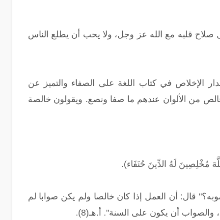
 صلاح قلبه مع الله عز وجل، ولا يحب أن يطلع الناس
ن الثوري: "ما عالجت شيئاً أشد عليّ من نيتي؛ إنها تتقلبُ عليّ". (6) ومدار الإخلاص في كتاب اللغة على الصفاء والتميز عن
الص من الألوان عندهم ما صفا ونصع. ويقولون خالصة
ْلِصِينَ لَهُ الدِّينَ حُنَفَاء).
به؟" قال: أن العمل إذا كان خالصا ولم يكن صوابا لم
والصواب أن يكون على السنة". أ.هـ(8).