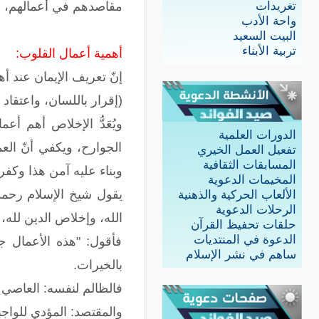
تغريدات
مقاصدهم في أعمالهم، ويق
واحة الأدب
البيت السعيد
تربية الأبناء
أهمية أعمال القلوب:
إنّ تعريف الإيمان عند أ
(إقرار باللسان، واعتقاد 
ويُعَدُّ الإخلاص أهم أ
الدورات العلمية
الجوارح، ويكفي أنّ الع
تفعيل العمل الخيري
المسابقات الثقافية
وبناء عليه آمن هذا وكفر 
المخيمات الدعوية
يقول شيخ الإسلام رحمه
الألعاب الحركية والذهنية
الرحلات الدعوية
الله، وإخلاص الدين لله،
حلقات تحفيظ القرآن
الدعوة في المنتديات
فأقول: "هذه الأعمال ج
ساهم في نشر الإسلام
بالخيرات.
فالظالم لنفسه: العاصي
والمقتصد: المؤدي للواج