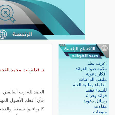
اعرف نبيك
مكتبة صيد الفوائد
د. قذلة بنت محمد القح
أفكار دعوية
ملتقى الداعيات
العلماء وطلبة العلم
للنساء فقط
الحمد لله رب العالمين،
فوائد وفرائد
فأن أعظم الأصول المهمة
رسائل دعوية
مقالات
كالرياء والسمعة والعج
منوعات