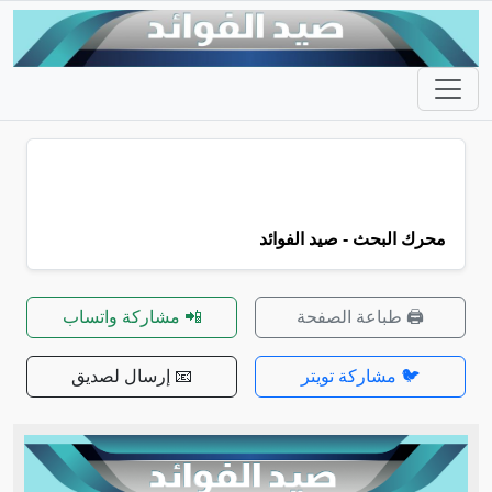
محرك البحث - صيد الفوائد
🖨️ طباعة الصفحة
📲 مشاركة واتساب
🐦 مشاركة تويتر
📧 إرسال لصديق