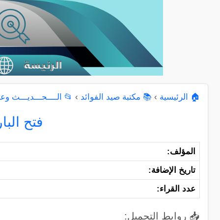
🏠 الرئيسية
›
📚 مكتبة صيد الفوائد
›
📂 الــــحـــديـــث وعــ
فتح البا
المؤلف:
تاريخ الإضافة:
عدد القراء:
📥 روابط التحميل: