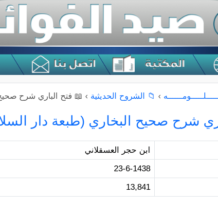
ـــلـــــومــــــه
›
📁 الشروح الحديثية
›
📖 فتح الباري شرح صحيح ال
ري شرح صحيح البخاري (طبعة دار السلام) 
ابن حجر العسقلاني
23-6-1438
13,841