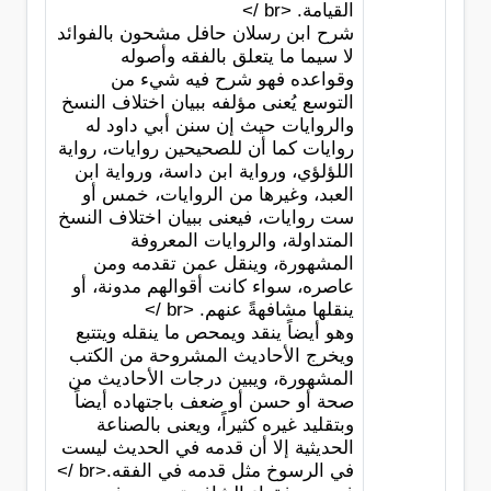
القيامة. <br />
شرح ابن رسلان حافل مشحون بالفوائد
لا سيما ما يتعلق بالفقه وأصوله
وقواعده فهو شرح فيه شيء من
التوسع يُعنى مؤلفه ببيان اختلاف النسخ
والروايات حيث إن سنن أبي داود له
روايات كما أن للصحيحين روايات، رواية
اللؤلؤي، ورواية ابن داسة، ورواية ابن
العبد، وغيرها من الروايات، خمس أو
ست روايات، فيعنى ببيان اختلاف النسخ
المتداولة، والروايات المعروفة
المشهورة، وينقل عمن تقدمه ومن
عاصره، سواء كانت أقوالهم مدونة، أو
ينقلها مشافهةً عنهم. <br />
وهو أيضاً ينقد ويمحص ما ينقله ويتتبع
ويخرج الأحاديث المشروحة من الكتب
المشهورة، ويبين درجات الأحاديث من
صحة أو حسن أو ضعف باجتهاده أيضاً
وبتقليد غيره كثيراً، ويعنى بالصناعة
الحديثية إلا أن قدمه في الحديث ليست
في الرسوخ مثل قدمه في الفقه.<br />