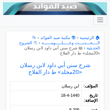
🏠 الرئيسية
›
📚 مكتبة صيد الفوائد
›
📂
الــــحـــديـــث وعـــــلـــــومــــــه
›
📁 الشروح
الحديثية
›
📖 شرح سنن أبي داود لابن رسلان
«20مجلد» ط دار الفلاح
شرح سنن أبي داود لابن رسلان
«20مجلد» ط دار الفلاح
المؤلف:
ابن رسلان
تاريخ
18-4-1440
الإضافة:
عدد
8,205