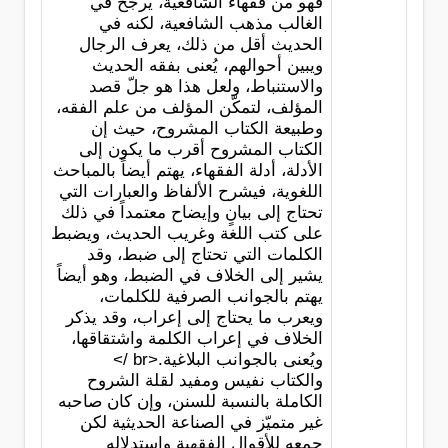
فهو من فقهاء الشافعية، يرجح في
الغالب مذهب الشافعية، لكنه في
الحديث أقل من ذلك، يعرف الرجال
ويبين أحوالهم، يُعنى بفقه الحديث
والاستنباط، ولعل هذا هو جلّ قصد
المؤلف، لتمكّن المؤلف من علم الفقه،
وطبيعة الكتاب المشروح، حيث إن
الكتاب المشروح أقرب ما يكون إلى
الأدلة، أدلة الفقهاء، يهتم أيضاً بالمباحث
اللغوية، فيشرح الألفاظ والعبارات التي
تحتاج إلى بيانٍ وإيضاح معتمداً في ذلك
على كتب اللغة وغريب الحديث، ويضبط
الكلمات التي تحتاج إلى ضبط، وقد
يشير إلى الخلاف في الضبط، وهو أيضاً
يهتم بالجوانب الصرفية للكلمات،
ويعرب ما يحتاج إلى إعراب، وقد يذكر
الخلاف في إعراب الكلمة واشتقاقها،
ويُعنى بالجوانب البلاغية.<br />
والكتاب نفيس ومفيد لقلة الشروح
الكاملة بالنسبة للسنن، وإن كان صاحبه
غير متميّز في الصناعة الحديثية لكن
جمعه للأقوال الفقهية واستدلاله