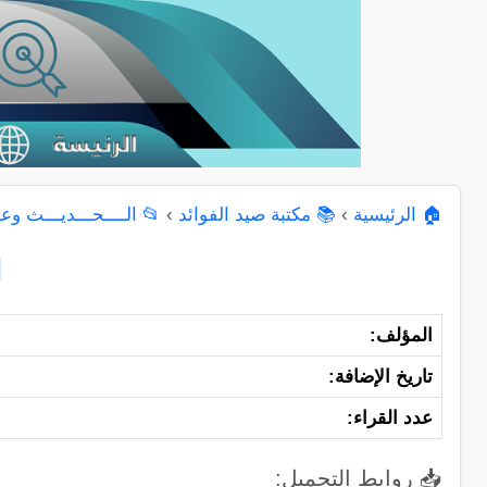
🏠 الرئيسية
›
📚 مكتبة صيد الفوائد
›
📂 الــــحـــديـــث وعــ
ا
المؤلف:
تاريخ الإضافة:
عدد القراء:
📥 روابط التحميل: