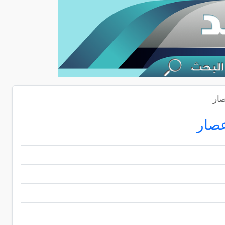
صار
عصار