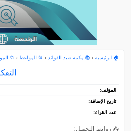
🏠 الرئيسية
›
📚 مكتبة صيد الفوائد
›
📂 المواعظ
›
📁 المو
التفك
المؤلف:
تاريخ الإضافة:
عدد القراء:
📥 روابط التحميل: