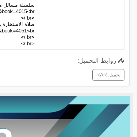
سلسلة مسائل مهمة
book=4015<br />
<br />
صلاة الاستخارة وت
book=4051<br />
<br />
<br />
📥 روابط التحميل:
تحميل RAR