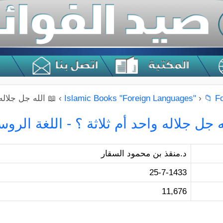
📁 F
›
›
📖 الله جل جلاله 
ه جل جلاله واحد أم ثلاثة ؟ - اللغة الروس
د.منقذ بن محمود السقار
25-7-1433
11,676