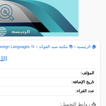
🏠 الرئيسية
›
📚 مكتبة صيد الفوائد
›
📂 Islamic Books "Foreign Languages"
oreign Languages
الل
المؤلف:
تاريخ الإضافة:
عدد القراء:
📥 روابط التحميل: