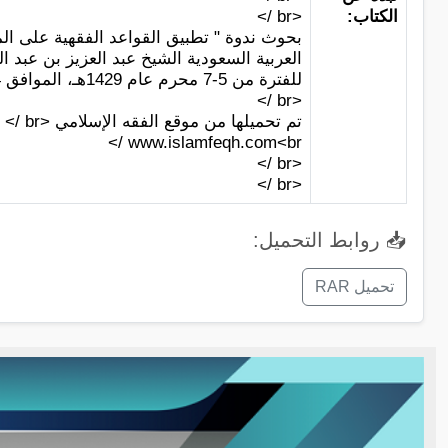
الكتاب:
<br />
بحوث ندوة " تطبيق القواعد الفقهية على الم
العربية السعودية الشيخ عبد العزيز بن عبد الله 
للفترة من 5-7 محرم عام 1429هـ، الموافق 14-16 يناير 2008م في قاعة الملك فيصل للمؤتمرات بفندق الرياض إنتر كونتينننتال<br />
<br />
تم تحميلها من موقع الفقه الإسلامي <br />
www.islamfeqh.com<br />
<br />
<br />
📥 روابط التحميل:
تحميل RAR