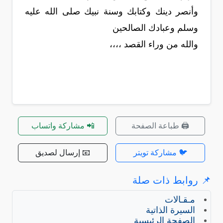
وأنصر دينك وكتابك وسنة نبيك صلى الله عليه
وسلم وعبادك الصالحين
والله من وراء القصد ،،،،
🖨️ طباعة الصفحة
📲 مشاركة واتساب
🐦 مشاركة تويتر
📧 إرسال لصديق
📌 روابط ذات صلة
مـقـالات
السيرة الذاتية
الصفحة الرئيسية