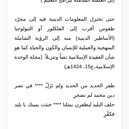
(بل العلمنة الشاملة لبرامج التعليم )
حتى تختزل المعلومات الدينية فيه إلى مجرّد
طقوس أقرب إلى الفلكلور أو الثيولوجيا
(الأساطير الدينية) منه إلى الرؤية الشاملة
المنهجية والعملية للإنسان والكون والحياة كما هو
شأن العقيدة الإسلامية نصاً وتنزيلاً. (مجلة الوحدة
الإسلامية،ع15، 1424هـ)
ظفر الحديد من الحديد ولم نَزَلْ **** في نصر
دين محمد لم نضجرِ
حلف البليد ليظفرن بمثلنا **** حنثت يمينك يا بليد
فكفّرِ