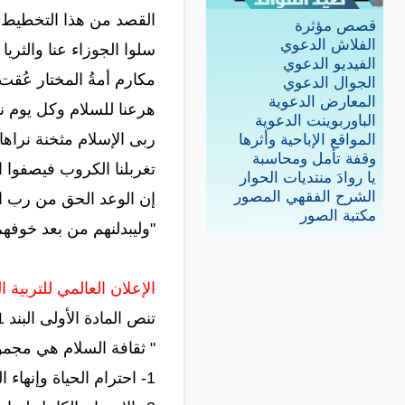
القصد من هذا التخطيط ه
قصص مؤثرة
الفلاش الدعوي
سلوا الجوزاء عنا والثريا
الفيديو الدعوي
مكارم أمةُ المختار عُقت 
الجوال الدعوي
المعارض الدعوية
هرعنا للسلام وكل يوم نر
الباوربوينت الدعوية
ربى الإسلام مثخنة نراها
المواقع الإباحية وأثرها
وقفة تأمل ومحاسبة
تغربلنا الكروب فيصفوا ا
يا روادَ منتديات الحوار
الشرح الفقهي المصور
إن الوعد الحق من رب ال
مكتبة الصور
"وليبدلنهم من بعد خوفهم
الإعلان العالمي للتربية 
تنص المادة الأولى البند 31 من جدول الأعمال الدورة 35 الجمعية العامة للأمم المتحدة 6 أكتوبر عام 1999م.
" ثقافة السلام هي مجمو
1- احترام الحياة وإنهاء العنف ونزع السلاح باستخدام أنشطة تعزيز التعاون والحوار والتعليم.