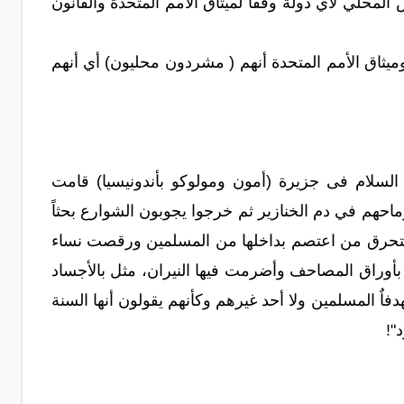
لمحلي لأي دولة وفقاً لميثاق الأمم المتحدة والقانون
ميثاق الأمم المتحدة أنهم ( مشردون محليون) أي أنهم
نفها ، فبعد الإحتفال بعيد رأس السنة عام 200م سنة ثقافة السلام فى جزيرة (أمون ومولوكو بأندونيسيا) قامت
الكنائس وغمسوا رماحهم في دم الخنازير ثم خرجوا يجوبون الشوارع بحثاً
لتحرق من اعتصم بداخلها من المسلمين ورقصت نساء
وراق المصاحف وأضرمت فيها النيران، مثل بالأجساد
 المسلمين ولا أحد غيرهم وكأنهم يقولون أنها السنة
"!