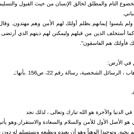
خضوع التام والمطلق لخالق الإنسان من حيث القبول والتسليم
باني.
 ولم يلبسوا إيمانهم بظلم أولئك لهم الأمن وهم مهتدون. وقال
ا أستخلف الذين من قبلهم وليمكنن لهم دينهم الذي أرتضى له
ك فأولئك هم الفاسقون".
 في الأرض:
لرسائل الشخصية، رسالة رقم 22، ص156 .بأنها:ـ
ي الدنيا والآخرة هو الله تبارك وتعالى ، لذلك نجد
 هو الأصل الأول للأمن والسلام والسعادة والاستقرار.وهو يأتي م
م يحيه. وتوحيدا الوهياً وهو أن يعبده ويطيعه ويستسلم له دون 