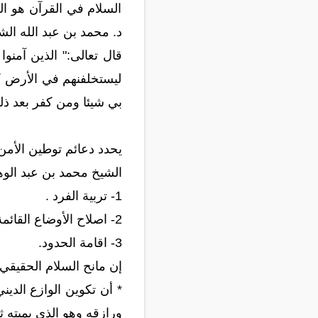
السلام في القرآن هو ال
د. محمد بن عبد الله الش
قال تعالى:" الذين آمنوا
ليستخلفنهم في الأرض كم
بي شيئا ومن كفر بعد ذل
يحدد دعائم توطين الأمن
الشيخ محمد بن عبد الوهاب ، ا
1- تربية الفرد .
2- اصلاح الأوضاع القائمة.
3- اقامة الحدود.
إن مانح السلام الحقيقي ف
* أن تكوين الوازع الديني
ورازقه وهو الذي يميته ث