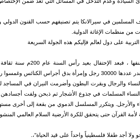
بادئ السيادة وعدم التدخل في المسائل التي تعد ضمن الإختصاص ا
اف المسلمين في سيرالانكا يتم تصنيفهم حسب القنون الدولي و
ت من منظمات الإغاثة الدولية.
لتربية على دول لعالم فإليكم هذه الجولة السريعة
· ولنبدأ بأكبر آثارها وأع
مجموعة من النصارى يقدر عددها 30000 رجل وإمرأة بدق أجراس 
نساء والرجال وبقرت البطون وأضرمت النيران في المساجد 
لنساء المسلمات في جذوع الأشجار ثم ذبحن ولفت أجسادهن بأ
والأرجل. ويتكرر المسلسل الدموي من بقعة إلى أخرى مستهدفاٌ
 لأمة القرآن حتى يتحقق للكرة الأرضية السلام العالمي المنشود
لا أجد طفلا فلسطينياً واحداً على قيد الحياة"،.