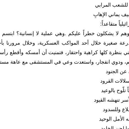
ر للشعب المرابي
 يماني الإهابِ
لياً متقاعداً:
 وهم لا يشكلون خطراً عليكم .وهي عملية لا إنسانية؟ ابتس
ً مدرعة صغيرة خلال أحد المواكب العسكرية، وخلال مرورنا 
ي بنظرة كلها كراهية واحتقار، فتمنيت أن أمسكه وأقطع رأس
هم، ودوي انفجار، واستعدت وعي في المستشفى مع عاهة مستديمة
 عن الجنود
سلالات القرود
تلّوح بالوعيد
سر تنهشه القيود
لاع وللسدود
 الأمل الوحيد
ا لحن الخلود