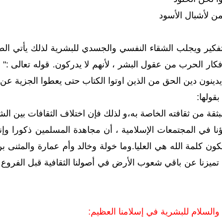
حمن لأشبال الأسود
تفكير ويجلب الشقاء النفسي والجسدي للبشرية لذلك يأتي ا
كار الحرب من عقول البشر ، لأنهم لا يدركون. قوله تعالى :" قات
 يدينون دين الحق من الذين اوتوا الكتاب حتى يعطوا الجزية عن
بقولها:
قة من ثقافته الخاصة به،و لذلك فإن اختلاف الثقافات بين الشع
ؤنا في المجتمعات الإسلامية ، أن مجاهدة المسلمين ذكورا وإناث
ون كلمة الله هي العليا.وما خولة وخالد وأم عمارة والمثنى ب
يزنا عن باقي شعوب الأرض في أصولنا الثقافية قبل الفروع ، 
السلام للبشرية في إسلامنا العظيم: