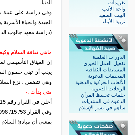
الدنيا.
تغريدات
واحة الأدب
البيت السعيد
تربية الأبناء
الجيدة والحياة الأسرية
(دراسة معهد جالوب الدو
ماهي ثقافة السلام وكيف
الدورات العلمية
إن الميثاق التأسيسي لم
تفعيل العمل الخيري
المسابقات الثقافية
يجب أن تبنى حصون السلام ". قرار رقم 53/243 ـ
المخيمات الدعوية
وهي تتضمن : نزع السلاح إش
الألعاب الحركية والذهنية
الرحلات الدعوية
متى بدأت :-
حلقات تحفيظ القرآن
الدعوة في المنتديات
أعلن في القرار رقم 51/15 1999/ أن سنة 2000م هي العام الدولية لثقافة السلام. .
ساهم في نشر الإسلام
وفي القرار 53/ 15/ 1998م . أعلنت الفترة من 2001م إلى 2010م هي العقد الدولي لثقافة السلام في العالم .
بمعنى أن مبادئ السلام والتر