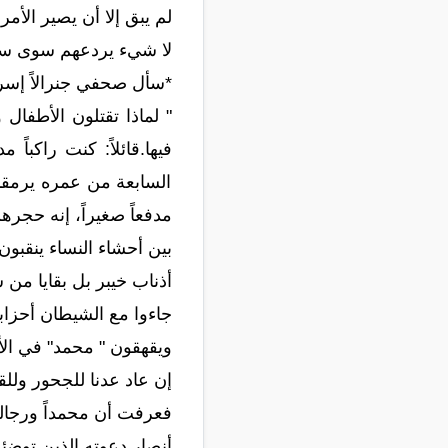
لم يبق إلا أن يصير الأم
لا شيء يردعهم سوى سيف
*سأل صحفي جنرالاً إسرائي
" لماذا تقتلون الأطفال
فيها.قائلاً: كنت راكبا
السابعة من عمره يرمقن
مدفعاً صغيراً، إنه حجر
بين أحشاء النساء ينقبون
أذناب خيبر بل بقايا من 
جاءوا مع الشيطان أحزاباً 
ويقهقون " محمد" في الأ
إن عاد عدنا للجحور وللق
فعرفت أن محمداً ورجاله
أنصار دعوته الذين توضئو