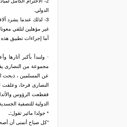
2- الاحترام الكامل لم
الدولي.
3- لذلك عندما يشرد آل
غير مؤهلين لتلقي معونا
أما إجراءات تطبيق هذه ا
عن المسلمين ، ذبحت ال
النصارى فرحا، وعلقت ا
فقطعت الرؤوس والأثداء 
الدولية للتصفية الجسدية
* جولدا مائير تقول:ـ
"كل صباح أتمنى أن أصحو و