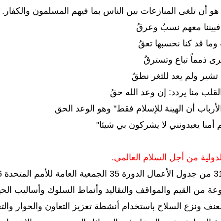
و أن تلغى المنازعات بين الناس بما فيهم المسلمون والكفار.
 فبيننا معهم نسبُ وعرقُ
وما قد كنا نحسبها تعقُ
ى ذمماً تباع وتسترقُ
 تشير ولم يعد للثغر نطقُ
لقلب منا يردد: إن وعد الله حقُ
أرباب أن الهينة للإسلام فقط" وهو الوعد الحق
 أمنا يعبدونني لا يشركون بي شيئا"
الدولية من أجل السلام العالمي.
عة من القيم والمواقف والتقاليد وأنماط السلوك وأساليب الحي