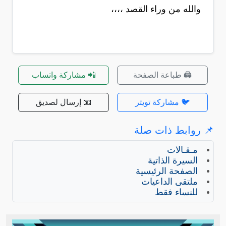
والله من وراء القصد ،،،،
🖨️ طباعة الصفحة
📲 مشاركة واتساب
🐦 مشاركة تويتر
📧 إرسال لصديق
📌 روابط ذات صلة
مـقـالات
السيرة الذاتية
الصفحة الرئيسية
ملتقى الداعيات
للنساء فقط