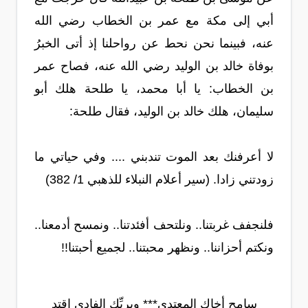
أبي إلى مكة مع عمر بن الخطاب رضي الله
عنه، فبينما نحن نحط عن رواحلنا إذ أتى الخبرُ
بوفاة خالد بن الوليد رضي الله عنه، فصاح عمر
بن الخطاب: يا أبا محمد، يا طلحة هلك أبو
سليمان، هلك خالد بن الوليد، فقال طلحة:
لا أعرفنك بعد الموت تندبني .... وفي حياتي ما
زودتني زادا. (سير أعلام النبلاء للذهبي 1/ 382)
فلنجفف غربتنا.. ونلتحف أفئدتنا.. ونمسح أدمعنا..
ونكتم أحزاننا.. ونظهر محبتنا.. لجميع أحبتنا!!
سامح أخاك المعتدي*** وبربِّك الفادي اقتدِ