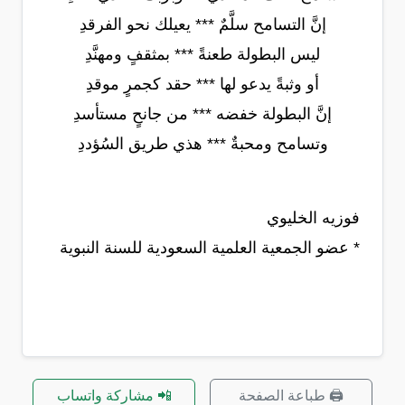
إنَّ التسامح سلَّمٌ *** يعيلك نحو الفرقدِ
ليس البطولة طعنةً *** بمثقفٍ ومهنَّدِ
أو وثبةً يدعو لها *** حقد كجمرٍ موقدِ
إنَّ البطولة خفضه *** من جانحٍ مستأسدِ
وتسامح ومحبةٌ *** هذي طريق السُؤددِ
فوزيه الخليوي
* عضو الجمعية العلمية السعودية للسنة النبوية
🖨️ طباعة الصفحة
📲 مشاركة واتساب