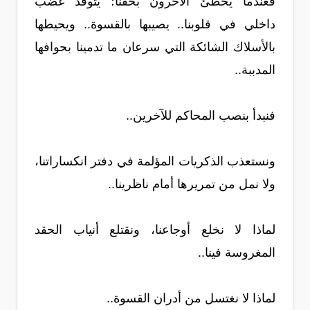
فعندما يخطئ الآخرون بحقنا؛ يتوقد غضب
داخلي في قلوبنا.. يصيبها بالقسوة.. ويحيطها
بالأسلاك الشائكة التي سرعان ما تدمينا بحوافها
المدببة..
فنبدأ بنصب المحاكم للآخرين..
ونستعذب الذكريات المؤلمة في دفتر انكساراتنا،
ولا نمل من تمريرها أمام ناظرينا..
لماذا لا نخلع أوجاعنا، ونقتلع أنياب الحقد
المغروسة فينا..
لماذا لا نغتسل من أدران القسوة..