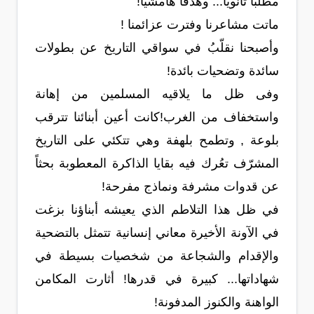
مطلباً ثانوياً... وهدفاً هامشياً!
ماتت مشاعرنا وفترت عزائمنا !
وأصبحنا نقلّبُ في سواقي التاريخ عن بطولات
سائدة وتضحيات بائدة!
وفى ظل ما يلاقيه المسلمين من إهانة
واستخفاف من الغرب!كانت أعين أبنائنا تترقب
بلوعة , وتطمح بلهفة وهي تتكئي على التاريخ
المشرّف تعُرك فيه بقايا الذاكرة المعطوبة بحثاً
عن قدوات مشرفة ونماذج مفرحة!
في ظل هذا التلاطم الذي يعيشه أبناؤنا بزغت
في الآونة الأخيرة معاني إنسانية تتمثل بالتضحية
والإقدام والشجاعة من شخصيات بسيطة في
شهاداتها... كبيرة في قدرها! أثارت المكامن
الواهنة والكنوز المدفونة!