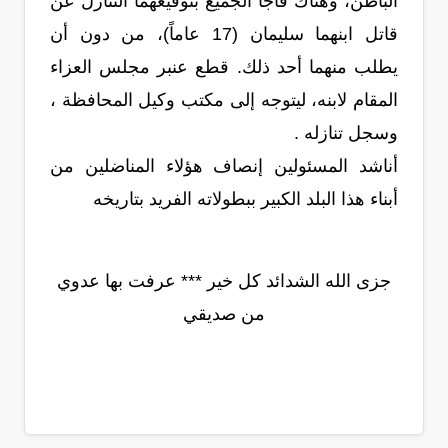
الباطن، وهناك فاجآ الجميع بتوقيعهما التنازل عن
قاتل ابنهما سليمان (17 عاماً)، من دون أن
يطلب منهما أحد ذلك. قطع عنبر مجلس العزاء
المقام لابنه، ليتوجه إلى مكتب وكيل المحافظة ،
وسجل تنازله .
أناشد المسئولين إنصاف هؤلاء المناضلين من
أبناء هذا البلد الكبير ببطولاته الفريد بتاريخه
جزى الله الشدائد كل خير *** عرفت بها عدوي
من صديقي