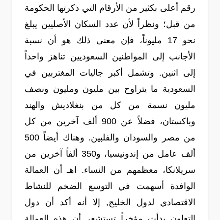
رقم أعلى بكثير من الأرقام التي ذكرتها الحكومة
من قبل؛ ونظراً لأن عدد السكان الأصليين يبلغ
نحو 17 مليوناً، فإن معنى ذلك هو أن نسبة
الأجانب إلى المواطنين السعوديين تناهز واحداً
إلى اثنين. وتشمل أكبر جاليات المغتربين في
السعودية ما يتراوح بين مليون ومليون ونصف
مليون نسمة من كل من بنغلاديش والهند
وباكستان، فضلاً عن 900 ألف آخرين من كل
من مصر والسودان والفلبين. وهناك أيضاً 500
ألف عامل من إندونيسيا، و350 ألفاً آخرين من
سريلانكا، معظمهم من النساء. اهـ أن العمالة
الوافدة أسهمت في التوسع الضخم للنشاط
الاقتصادي لدول الخليج, إلا أنه أكد أن دول
التعاون بدأت مؤخراً تستشعر أن هذه العمالة