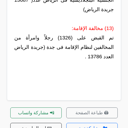
الجنسية البنجلاديشية فى الرياض عدد( 13687
جريدة الرياض)
(13) مخالفة الإقامة:
تم القبض على (1326) رجلاً وامرأة من
المخالفين لنظام الإقامة فى جدة (جريدة الرياض
العدد 13786 .
🖨️ طباعة الصفحة
📲 مشاركة واتساب