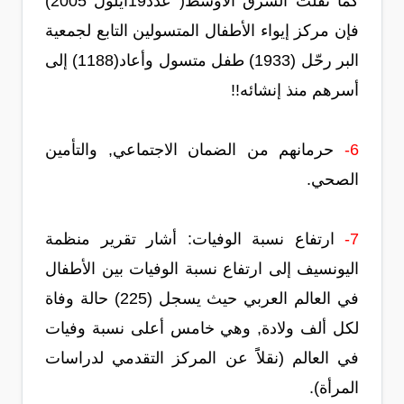
كما نقلت الشرق الأوسط( عدد19أيلول 2005)
فإن مركز إيواء الأطفال المتسولين التابع لجمعية
البر رحّل (1933) طفل متسول وأعاد(1188) إلى
أسرهم منذ إنشائه!!
6-
حرمانهم من الضمان الاجتماعي, والتأمين
الصحي.
7-
ارتفاع نسبة الوفيات: أشار تقرير منظمة
اليونسيف إلى ارتفاع نسبة الوفيات بين الأطفال
في العالم العربي حيث يسجل (225) حالة وفاة
لكل ألف ولادة, وهي خامس أعلى نسبة وفيات
في العالم (نقلاًَ عن المركز التقدمي لدراسات
المرأة).