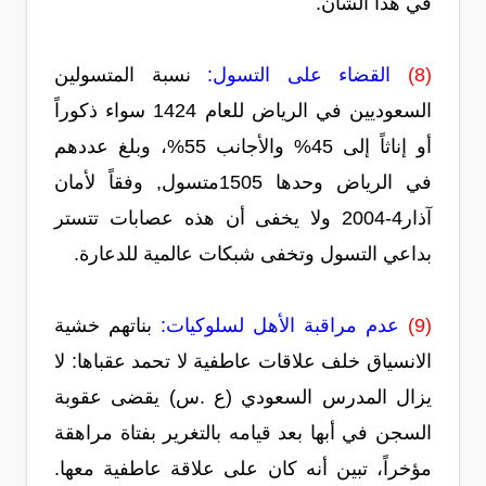
في هذا الشأن.
(8)
القضاء على التسول:
نسبة المتسولين
السعوديين في الرياض للعام 1424 سواء ذكوراً
أو إناثاً إلى 45% والأجانب 55%، وبلغ عددهم
في الرياض وحدها 1505متسول, وفقاً لأمان
آذار4-2004 ولا يخفى أن هذه عصابات تتستر
بداعي التسول وتخفى شبكات عالمية للدعارة.
(9)
عدم مراقبة الأهل لسلوكيات:
بناتهم خشية
الانسياق خلف علاقات عاطفية لا تحمد عقباها: لا
يزال المدرس السعودي (ع .س) يقضى عقوبة
السجن في أبها بعد قيامه بالتغرير بفتاة مراهقة
مؤخراً، تبين أنه كان على علاقة عاطفية معها.