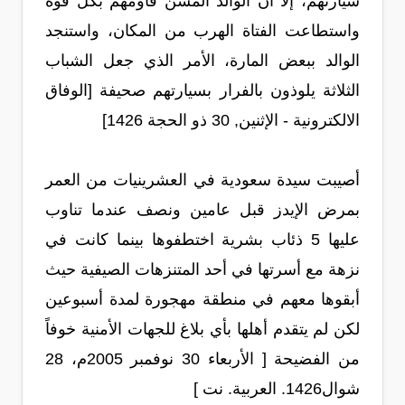
سيارتهم، إلا أن الوالد المسن قاومهم بكل قوة
واستطاعت الفتاة الهرب من المكان، واستنجد
الوالد ببعض المارة، الأمر الذي جعل الشباب
الثلاثة يلوذون بالفرار بسيارتهم صحيفة [الوفاق
الالكترونية - الإثنين, 30 ذو الحجة 1426]
أصيبت سيدة سعودية في العشرينيات من العمر
بمرض الإيدز قبل عامين ونصف عندما تناوب
عليها 5 ذئاب بشرية اختطفوها بينما كانت في
نزهة مع أسرتها في أحد المتنزهات الصيفية حيث
أبقوها معهم في منطقة مهجورة لمدة أسبوعين
لكن لم يتقدم أهلها بأي بلاغ للجهات الأمنية خوفاً
من الفضيحة [ الأربعاء 30 نوفمبر 2005م، 28
شوال1426. العربية. نت ]