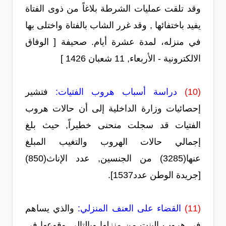
وقد تلقت عمليات الشرطة بلاغاً من ذوى الفتاة
يفيد باختفائها , وقد غرر الشاب بالفتاة واختلى بها
في منزله، لمدة عشرة أيام. صحيفة [ الوفاق
الالكترونية - الأربعاء, 11 شعبان 1426 ]
(10)
دراسة أسباب هروب الفتيات:
فتشير
إحصائيات وزارة الداخلية إلى أن حالات هروب
الفتيات قد سجلت منحنى خطيراً, حيث بلغ
إجمالي حالات الهروب والتغيب المبلغ
عنها(3285) من الجنسين, عدد الإناث(850)
[جريدة الوطن عدد1537].
(11)
القضاء على العنف المنزلي:
والذي يساهم
في هروب البنت من منزلها وبالتالي وقوعها في