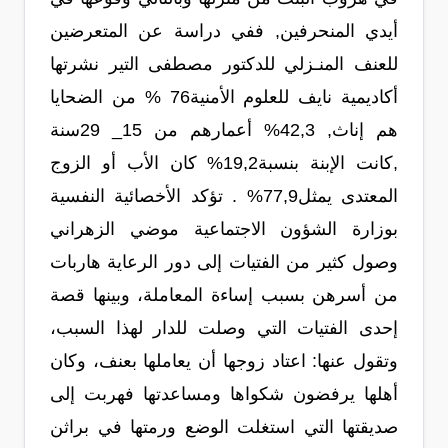
أيدي المنحرفين, ففي دراسة عن المتعرضين
للعنف المنـزلي للدكتور مصطفى التير نشرتها
أكاديمية نايف للعلوم الأمنية76 % من الضحايا
هم إناث, 42,3% أعمارهم من 15_ 29سنة
,كانت الإبنة بنسبة19,2% كان الأب أو الزوج
المعتدى يمثل77,9% . تؤكد الأخصائية النفسية
بوزارة الشؤون الاجتماعية موضي الزهراني
وصول كثير من الفتيات إلى دور الرعاية هاربات
من أسرهن بسبب إساءة المعاملة، وبينها قصة
إحدى الفتيات التي وصلت للدار لهذا السبب،
وتقول عنها: اعتاد زوجها أن يعاملها بعنف، وكان
أهلها يرفضون شكواها ومساعدتها فهربت إلى
صديقتها التي استغلت الوضع ورمتها في براثن