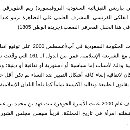
بي بباريس الفيزيائية السعودية البروفيسورة( ريم الطويرقي 
لفلكي الفرنسي، المشرف العلمي على التظاهرة برينو عبدالحق
في هذا الحقل المعرفي الصعب.(جريدة الوطن 1805)
وافقت الحكومة السعودية ف
يكان لاتفاقية إلغاء كافة أشكال التمييز ضد النساء لم تكن أقل 
قانون الطبيعة وتقاليد الكنيسة تماماً كما تلجأ البلدان الإسلامي
وفي صيف عام 2000 عينت الأميرة الجوهرة بنت فهد بن مح
ه امرأة في تاريخ المملكة. قريباً سيعلن مجلس الشورى
.