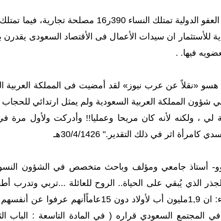
ويه فيها. .
هسو «نقلاً عن عرب نيوز» لقد أمضيت فى المملكة العربية السع
شؤون المملكة العربية السعودية ولم يمثل ارتدائي للحجاب وع
 لي ، ولكنه لأنه كان مريحا وعمليا!! وأدركت ولأول مرة في
مرأة اثر في ذلك التقدير." 30/4/1426هـ
و- أستاذ جامعي ومؤلف وباحث متخصص في الشؤون النسوية
جذر الذي يُبقي على الحياة.. الروح للعائلة ...تربي وتدرب أط
الولايات المتحدة للأحصاء: ان 1,9مليون أب لأو
ي المجتمع السعودي قراره ( في المادة التاسعة : الباب ال