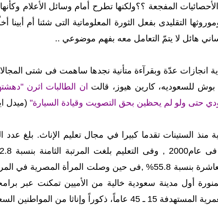
لأحصائيات المفجعة ؟؟ولكنها تطرح أمام وسائل الأعلام وكأنها
وروثها التقليدى بفعل الثورة المعلوماتية التى شئنا أم أبينا
ي هائل لا يتمّ التعامل معه بفهم موضوعي ..
ية انجازات عدّة وبقرآءة متأنية نجدها ساهمت فى شتى المجالات
 بوش للسعوديه، كارين هيوز، قالت
ان الطالبات اثرن "دهشته
دي حتى ولو لم يحظين بحق التصويت وقيادة السيارة"
(ميدل ايست 
منذ الستينات تقدما كبيرا في مجال تعليم الإناث. بلغ عدد ا
والتونسية في المرتبة العاشرة بنسبة 55.8% ,فى حين وصلت ال
مواطنين السعوديين والمقيمين إقامة دائمة في المدينة.