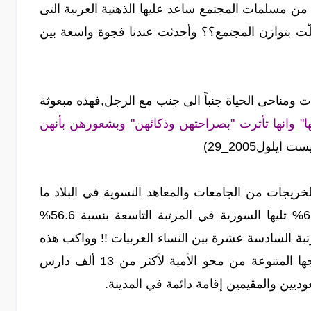
 من مسلمات المجتمع ساعد عليها الذهنية العربية التى
 أخلّت بتوازن المجتمع؟؟ وأحدثت عندنا فجوة واسعة بين
 ومناحى الحياة جنباً الى جنب مع الرجل,فهذه مبعوثة
ا" وانها تأثرت "بصراحتهن وذكائهن" وبشعورهن بأنهن
ايلول2005_29)
لخريجات من الجامعات والمعاهد النسوية في البلاد ما
يقل عن 78000 امرأة فى عام2000 , وفى التعليم بلغت المرتبة الثامنة بنسبة 62.8% تليها السورية في المرتبة التاسعة بنسبة 56.6%
مرأة المصرية في المرتبة السادسة عشرة بين النساء العربيات !! وواكب هذه
النهضة إعلان المدينة المنورة أول مدينة سعودية خالية من الأميين تمكنت عبر برامجها المتنوعة من محو الأمية لأكثر من 13 ألف دارس