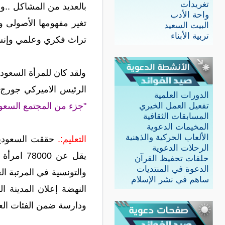
تغريدات
بالعديد من المشاكل ..وا
واحة الأدب
تغير مفهومها الأصولى وم
البيت السعيد
تربية الأبناء
تراث فكري وعلمي وإنسان
ولقد كان للمرأة السعود
الرئيس الاميركي جورج
الدورات العلمية
"جزء من المجتمع السعو
تفعيل العمل الخيري
المسابقات الثقافية
المخيمات الدعوية
الألعاب الحركية والذهنية
التعليم:.
حققت السعودية 
الرحلات الدعوية
حلقات تحفيظ القرآن
الدعوة في المنتديات
ساهم في نشر الإسلام
ودارسة ضمن الفئات العمرية المستهدفة 15 ـ 45 عاماً، ذكوراً وإناثا من ال