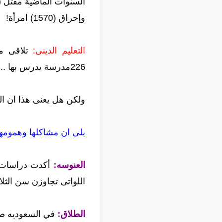
السنوات الماضية مقتل (4770) فتاة باسم جرائم الشرف
وإحراق (1570) امرأة!
التعليم الدينى:
تلاقى مد
226مدرسة يدرس بها ... 53طالبة ويدرسهم أكثر من (2269) معلمة وإدارية.
ولكن هل يعنى هذا ان ال
بلى ان مشاكلها وهمومها
العنوسه:
أكدت دراسات ص
اللواتى تجاوزن سن الثلاثين بل
الطلاق:
في السعوديه صاح