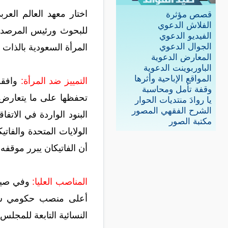
اختار معهد العالم العر
قصص مؤثرة
الفلاش الدعوي
للبحوث ورئيس المرصد ا
الفيديو الدعوي
الجوال الدعوي
المرأة السعودية بالذات 
المعارض الدعوية
الباوربوينت الدعوية
المواقع الإباحية وأثرها
التمييز ضد المرأة:
وقفة تأمل ومحاسبة
يا روادَ منتديات الحوار
الشرح الفقهي المصور
مكتبة الصور
الولايات المتحدة والفات
أن الفاتيكان يبرر موقفه ب
المناصب العليا:
أعلى منصب حكومي شغلت
النسائية التابعة للمجلس 