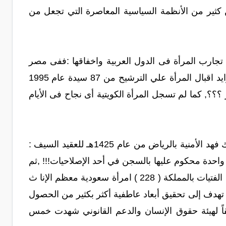
ن كثير من الأنظمة السياسية المعاصرة التي تجعل من
تجارب المرأة فى الدول العربية واخفاقها :ففى مصر
مثلاً لم تقبل الاحزاب علي ترشيح السيدات في قوائمها في الانتخابات البرلمانية مع تزايد اقبال المرأة علي الترشيح من 87 سيدة عام 1995
 الصفر ؟؟؟, كما لم تسجل المرأة الكويتية أى نجاح فى الأيام
فى ورقة عمل مقدمة لندوة المجتمع والأمن المنعقدة بكلية الملك فهد الأمنية بالرياض من عام 1425هـ للعقيد السيف :
 1414هـ) سُجل وجود امرأة سعودية واحدة محكوم عليها بالسجن في أحد الإصلاحيات!!! ,ثم
بلغ عدد الإناث المسجونات وقت إجراء هذا البحث في سجون النساء ومؤسسات رعاية الفتيات بالمملكة ( 228 ) امرأة سعودية معظم الإنا ث
هدف إلى تحقيق أبعاد عاطفية أكثر بكثير من الحصول
اً لهيئة حقوق الإنسان والدعم القانوني شهدت خمس