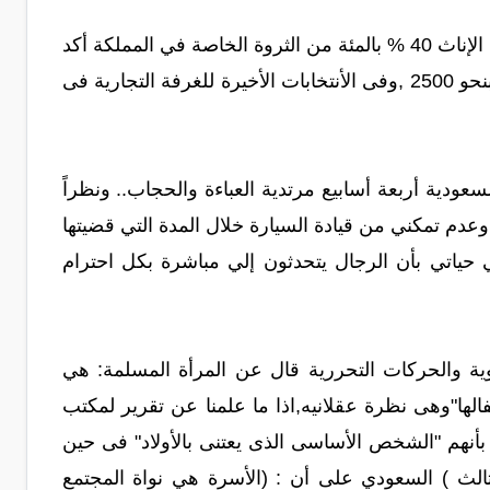
ووفقا لمنظمة العفو الدولية تمتلك النساء 390ر16 مصلحة تجارية، فيما تمتلك الإناث 40 % بالمئة من الثروة الخاصة في المملكة أكد
تقرير للمؤسسة السعودية للأستثمار ان سيدات الأعمال فى الأقتصاد السعودى يقدرن بنحو 2500 ,وفى الأنتخابات الأخيرة للغرفة التجارية فى
ودية أربعة أسابيع مرتدية العباءة والحجاب.. ونظراً
دم تمكني من قيادة السيارة خلال المدة التي قضيتها
 حياتي بأن الرجال يتحدثون إلي مباشرة بكل احترام
 والحركات التحررية قال عن المرأة المسلمة: هي
فالها"وهى نظرة عقلانيه,اذا ما علمنا عن تقرير لمكتب
لاد دون 15عاماًأنهم عرفوا عن أنفسهم بأنهم "الشخص الأساسى الذى يعتنى بالأولاد" فى حين
ثالث ) السعودي على أن : (الأسرة هي نواة المجتمع