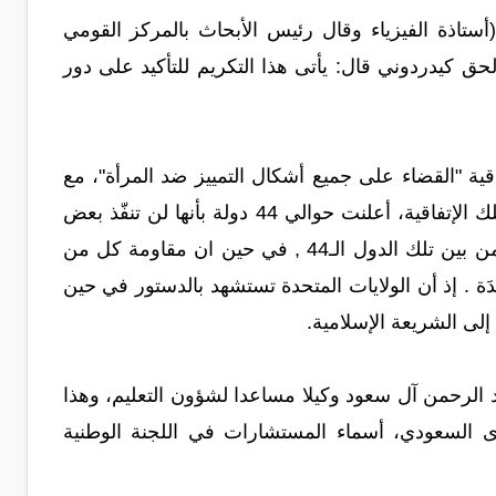
(أستاذة الفيزياء وقال رئيس الأبحاث بالمركز القومي
 كيدردوني قال: يأتى هذا التكريم للتأكيد على دور
ي آب/أغسطس 2000 على توقيع اتفاقية "القضاء على جميع أشكال التمييز ضد المرأة"، مع
تحفظها على ما يتعارض مع الشريعة الإسلامية. فمن بين الدول الـ 161 التي وقّعت تلك الإتفاقية، أعلنت حوالي 44 دولة بأنها لن تنفّذ بعض
البنود الواردة في الاتفاقية وذلك لأسباب إما سياسية أو دستورية أو ثقافية أو دينية؛ ومن بين تلك الدول الـ44 , في حين ان مقاومة كل من
حدَة . إذ أن الولايات المتحدة تستشهد بالدستور في حين
ة إلى الشريعة الإسلامية.
مد بن عبد الرحمن آل سعود وكيلا مساعدا لشؤون التعليم، وهذا
 السعودي، أسماء المستشارات في اللجنة الوطنية