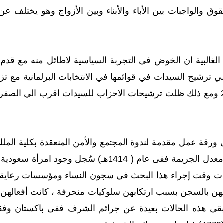
ق والواجبات بين الأباء والأبناء وبين الأزواج وهو يختلف ع
لغالبية ان الخوض فى التجربة السياسية لاطائل منه مع قدم 
الي 121 سيدة عام2000 ومع ذلك ظلت ترشيحات الاحزاب للسيدات اقرب الي
قٌدّمت دراسة تذكر قلّة معدل الجريمة ففى عام (
هن بالسجن بسبب ارتكابهن سلوكيات منحرفة ، كانت أفعالهن ت
بقى هذه الحالات بعيدة عن جرائم الشرف ففى باكستان وفق