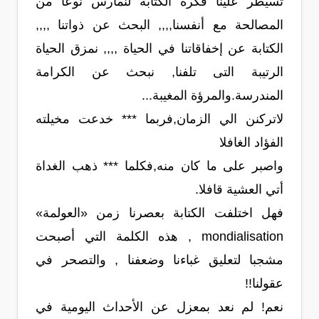
تسيطر علينا فكرة الكتابة لنمارس نوعا من
المصالحة مع أنفسنا,,,, البحث عن ذواتنا ,,,,
الكتابة عن إخفاقاتنا في الحياة ,,,, نمزق الحياة
الرتيبة التى تلفنا, نبحث عن الكرامة
المندرسة.والمرؤة المغيبة...
لاتركنن الي الزمان,فربما *** خدعت مخيلته
الفؤاد الغافلا
واصبر على ما كان منه,فكلما *** ذهب الغداة
أتي العشية قافلا.
فهل اختلفت الكتابة بعصرنا زمن «العولمة»
mondialisation , هذه الكلمة التي أصبحت
مشجبا لتعليق غباءنا وضعفنا , والتصحر في
عقولنا!!
نعم! لم نعد بمعزل عن الأحداث اليومية في