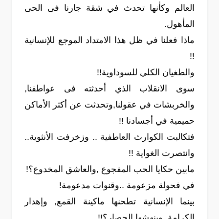
العالم وكأنها تحدث في شقة جارنا فى الحى
المأهول.
ماذا فعلنا في ظل هذا الامتداد الموجع للإنسانية
!!
والطغيان الكلي للسوداوية!!
سوى الانقلاب الذي أحدثته فى عواطفنا,
والخربشات في عقولنا,وتحدثت عن أكثر الأماكن
حميمية في أجسادنا !!
فتكالبت الكوارث العاطفية .. وزخرفت الأنثوية..
وانتصرت الغواية !!
مابين حكايا الحب المفجوع ,والعاشق المخدوع؟!
في فحولة مزعومة ..وقنوات مدعومة!
بينما الإنسانية تطحنها ماكينة القمع, وإهدار
الكرامة, وينهشها الحصار؟!!