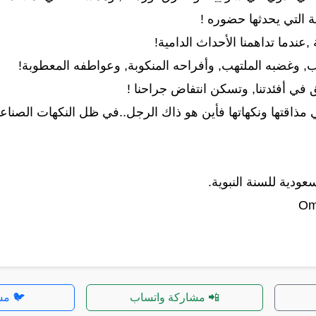
لية التي يحدثها حضوره !
 ,عندما تداهمنا الأحداث الدامية!
لب, وغضبه الملتهب, وأفراحه المنكوبة, وعواطفه المعطوبة!
لق في أفئدتنا, وتسكن انتفاض جراحنا !
مذاقتها ونكهاتها فأين هو ذاك الرجل..في ظل النكهات الصناعية
عودية للسنة النبوية.
Om
📲 مشاركة واتساب
🐦 مش