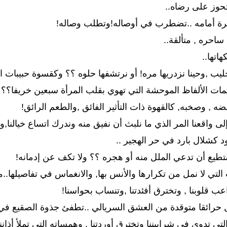
حوز على رضاه..
ائرة أمامه ..تضطرب في أوصاله!وتطلب وصاله!
ساحره , متألقة..
هاتها..
لحليب ,وحينا نزدريها مره! أو نرتشفها حلوه ؟؟ وكقسوة حبيبات
كمات الألفاظ الموحشة التي تهوي بقلب المرأة سبعين خريفا؟؟
ضه , وصخبه, كالقهوة ذات التأثير الفائق ,والطعم الرائق!
ا إلى واقعنا المر الذي ما نلبث أن نفيق منه وندرك اتساع خيال
ود كشلال بارد في حر الهجير ..
تطيع أن تدعي الملل منه أو هجره ؟؟ ولا تكف عن إدمانه!
 التي لا نمل من تكرارها والأنس بها, والانغماس في تفاصيلها..م
اعب قلوبنا , وتخترق أفئدتنا ,وتنساب بحواسنا!
ل حرائقا متوقدة من العشق السريالي ..تطفئ جذوة الصقيع في ق
ي تدوي في شراييننا وتخترق أوردتنا , وهمساته التي تملأ أذاننا