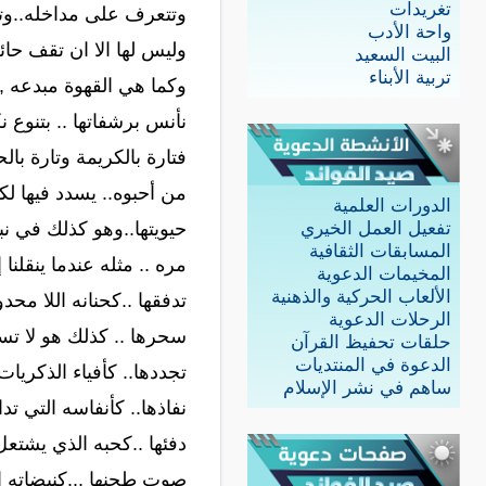
تغريدات
وتتعرف على مداخله..وت
واحة الأدب
وليس لها الا ان تقف ح
البيت السعيد
تربية الأبناء
وكما هي القهوة مبدعه , 
نأنس برشفاتها .. بتنوع نك
فتارة بالكريمة وتارة با
من أحبوه.. يسدد فيها ل
الدورات العلمية
حيويتها..وهو كذلك في نب
تفعيل العمل الخيري
المسابقات الثقافية
مره .. مثله عندما ينقلن
المخيمات الدعوية
الألعاب الحركية والذهنية
تدفقها ..كحنانه اللا محد
الرحلات الدعوية
سحرها .. كذلك هو لا تس
حلقات تحفيظ القرآن
الدعوة في المنتديات
تجددها.. كأفياء الذكريات
ساهم في نشر الإسلام
نفاذها.. كأنفاسه التي تد
دفئها ..كحبه الذي يشتع
صوت طحنها ...كنبضاته الت