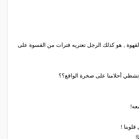
 القهوة , هو كذلك الرجل تعتريه فترات من القسوة على
نا,وتشظي أحلامنا على صخرة الواقع؟؟
عه!
لوبنا !
!