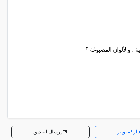
 , والألوان المصبوغة ؟
اركة تويتر
📧 إرسال لصديق