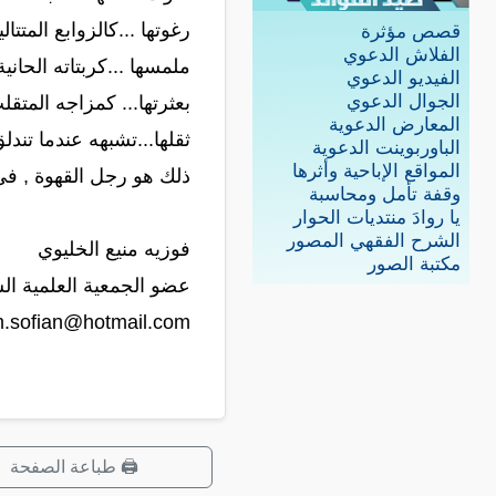
رغوتها ...كالزوابع المتتا
قصص مؤثرة
الفلاش الدعوي
ملمسها ...كربتاته الحانية
الفيديو الدعوي
الجوال الدعوي
بعثرتها... كمزاجه المتق
المعارض الدعوية
ثقلها...تشبهه عندما تند
الباوربوينت الدعوية
المواقع الإباحية وأثرها
ذلك هو رجل القهوة , في 
وقفة تأمل ومحاسبة
يا روادَ منتديات الحوار
الشرح الفقهي المصور
فوزيه منيع الخليوي
مكتبة الصور
عضو الجمعية العلمية الس
.sofian@hotmail.com
🖨️ طباعة الصفحة