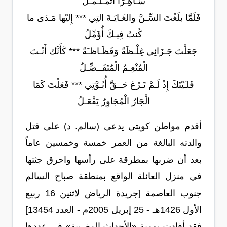
سَـاهِـرًا أَتَمَـلْـمـَلُ
فَلَمَّا بلَغْتَ السِّـنَّ والغَـايَـةَ التِي *** إِليْها مَـدَى ما
كُنتُ فِيـكَ أُؤَمِّلُ
جَعَلْتَ جَـزَائِي غِلْـظَةً وَفَظَـاظـَةً *** كَأَنَّك أَنْـتَ
الْمُنْعِـمُ الْمُتَفَــضِّـلُ
فَلـَيْتَكَ إِذْ لَـمْ تَـرْعَ حَــقَّ أُبُـوَّتِي *** فَعَلْتَ كَمَا
الْجَارُ الْمُجَاوِرُ يَفْعَـلُ
أقدم مواطن كويتي يدعى (سالم. د) على قتل
والدته البالغة من العمر خمسة وخمسين عاماً
بعد أن ضربها بمطرقة على رأسها واحرق جثتها
في منزل العائلة الواقع بمنطقة صباح السالم
جنوب العاصمة [جريدة الرياض لاثنين 16 ربيع
الأول 1426هـ - 25 إبريل 2005م - العدد 13454]
فقد أفادت يومية «الأحداث المغربية» في عددها