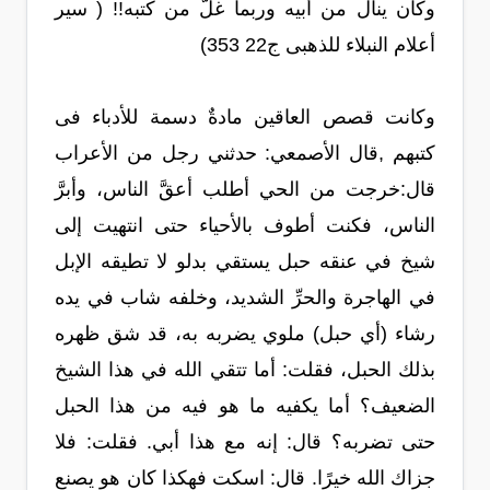
وكان ينال من أبيه وربما غلّ من كتبه!! ( سير
أعلام النبلاء للذهبى ج22 353)
وكانت قصص العاقين مادةٌ دسمة للأدباء فى
كتبهم ,قال الأصمعي: حدثني رجل من الأعراب
قال:خرجت من الحي أطلب أعقَّ الناس، وأبرَّ
الناس، فكنت أطوف بالأحياء حتى انتهيت إلى
شيخ في عنقه حبل يستقي بدلو لا تطيقه الإبل
في الهاجرة والحرِّ الشديد، وخلفه شاب في يده
رشاء (أي حبل) ملوي يضربه به، قد شق ظهره
بذلك الحبل، فقلت: أما تتقي الله في هذا الشيخ
الضعيف؟ أما يكفيه ما هو فيه من هذا الحبل
حتى تضربه؟ قال: إنه مع هذا أبي. فقلت: فلا
جزاك الله خيرًا. قال: اسكت فهكذا كان هو يصنع