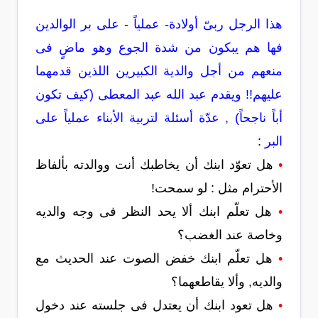
هذا الرجل ربىّ أولادة- عملياً - على بر الوالدين
فها هم يبكون من شدة الجوع وهو ماضٍ فى
منعهم من أجل والدية الكبيرين اللذين قدمهما
عليهم!! ويقدم عبد الله عبد المعطى (كيف تكون
أباً ناجحاً) , عدّة أسئلة لتربية الأبناء عملياً على
البر
:
•
هل تعوّد ابنك أن يخاطبك أنت ووالدته بألفاظ
الأحترام مثل : لو سمحت!
•
هل تعلّم ابنك ألا يحد النظر فى وجه والديه
وخاصة عند الغضب؟
•
هل تعلّم ابنك خفض الصوت عند الحديث مع
والديه, وألا يقاطعهما؟
•
هل تعود ابنك أن يعتدل فى جلسته عند دخول