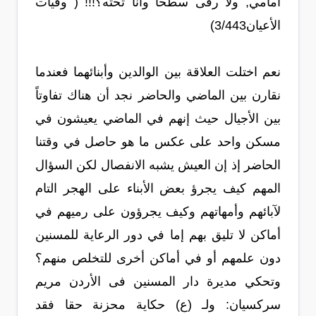
أمامي, ولا رقى سطحاً وأنا تحته؟!!! ( وفيات
الأعيان3/443)
نعم اختلت العلاقة بين الوالدين وأبنائهما فعندما
نقارن بين الماضي والحاضر نجد أن هناك تفاوتاً
بين الأجيال حيث إنهم في الماضي يعيشون في
مسكن واحد على عكس ما هو حاصل في وقتنا
الحاضر إذ إن العيش يشبه الانفصال لكن السؤال
المهم كيف يجرؤ بعض الأبناء على الهجر التام
لآبائهم وأمهاتهم وكيف يجرؤون على رميهم في
أماكن لا تليق بهم إما في دور الرعاية للمسنين
دون علمهم أو في أماكن أخرى للتخلص منهم؟
وتحكي مديرة دار المسنين فى الأردن مريم
سركسيان: ولـ (ع) حكاية محزنة حقا فقد