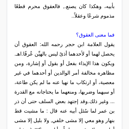
بأبيه، وهكذا كان يصنع., فالعقوق محرم قطعًا
مذموم شرعًا وعقلاً..
فما معنى العقوق؟
يقول العلامة ابن حجر رحمه الله: العقوق أن
يحصل لهما أو لأحدهما أذىً ليس بالهيِّن عُرفًا.اهـ.
ويكون هذا الإيذاء بفعل أو بقول أو إشارة، ومن
مظاهره مخالفة أمر الوالدين أو أحدهما في غير
معصية، أو ارتكاب ما نهيا عنه ما لم يكن طاعة،
أو سبهما وضربها، ومنعهما ما يحتاجانه مع القدرة
... وغير ذلك.وقد إجتهد بعض السلف حتى أن ذر
بن عمر لما سُئل أبيه عنه قال : ما مشيت قط
بنهار وهو معي إلا مشى خلفي, ولا بليل إلا مشى