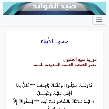
جحود الأبناء
فوزية منيع الخليوي
عضو الجمعية العلمية السعودية للسنة
غَذَوْتُــكَ مَـوْلُـودًا وَعُلْتُـكَ يَافِــعًــا *** تُعَلُّ بما
أجْنَي عَلَيْكَ وَتَنْهَــــلُ
إذَا لَيْلَةٌ نَــابَتْكَ بِالشَّجْـوِ لَــمْ أَبِتْ *** لِشَكْوَاكَ إِلاَّ