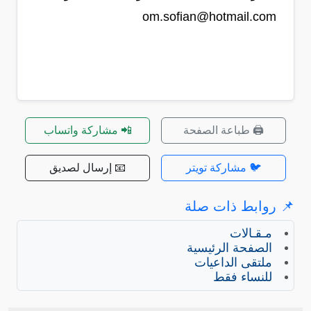
om.sofian@hotmail.com
🖨️ طباعة الصفحة
📲 مشاركة واتساب
🐦 مشاركة تويتر
📧 إرسال لصديق
📌 روابط ذات صلة
مـقـالات
الصفحة الرئيسية
ملتقى الداعيات
للنساء فقط