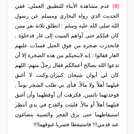
(8)
عدم مشاهدة الأبناء للتطبيق العملي: ففي
الحديث الذي رواه البخاري ومسلم عن رسول
الله صلى الله عليه وسلم : انطلق ثلاثة نفر ممن
كان قبلكم حتى آواهم المبيت إلى غار فدخلوة ,
فانحدرت صخرة من فوق الجبل فسدّت عليهم
الغار فقالوا : إنه لاينجيكم من هذه الصخرة إلا أن
تدعوا الله بصالح أعمالكم فقال رجلٌ منهم: اللهم
كان لي أبوان شيخان كبيران,وكنت لا أغبق
قبلهما أهلاً ولا مالاً, فنأى بي طلب الشجر يوماً ,
فوجدتهما نائمين, فكرهت أن أوقظهما وأن أغبق
قبلهما أهلاً أو مالاً, فلبثت والقدح في يدي أنتظر
استيقاظهما حتى برق الفجر والصبية يتضاغون
عند قدمي!!! فاستيقظا فشربا غبوقهما!!!