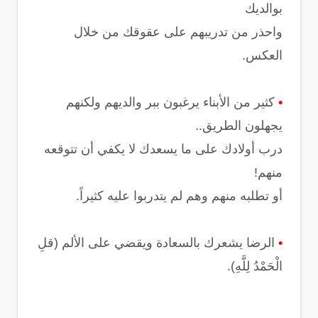
بوالديك
واحذر من تدريبهم على عقوقك من خلال
العكس.
•
كثير من اﻷبناء يرغبون ببر والديهم ولكنهم
يجهلون الطريق..
درب أوﻻدك على ما يسعدك ﻻ يكفي أن تتوقعه
منهم!
أو تطلبه منهم وهم لم يتدربوا عليه كثيراً.
•
الرضا يشعرك بالسعادة ويقضي على اﻷلم (قلِ
الْحَمْدُ لِلَّهِ).