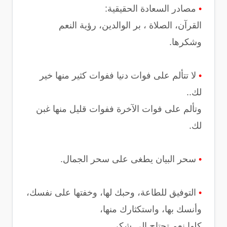
•
مصادر السعادة الحقيقية:
القرآن، الصلاة ، بر الوالدين، رؤية النعم
وشكرها.
•
ﻻ تتألم على فوات دنيا ففوات كثير منها خير
لك..
وتألم على فوات الآخرة ففوات قليل منها غبن
لك.
•
سحر البيان يطغى على سحر الجمال.
•
التوفيق للطاعة، وحبك لها، وخفتها على نفسك،
وأنسك بها، واستكثارك منها،
كلها نعم تحتاج إلى شكر.