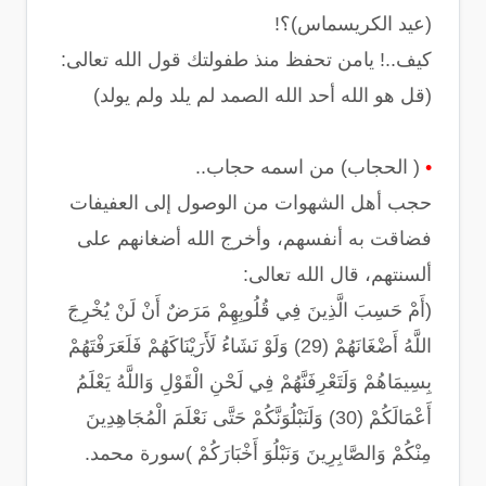
(عيد الكريسماس)؟!
كيف..! يامن تحفظ منذ طفولتك قول الله تعالى:
(قل هو الله أحد الله الصمد لم يلد ولم يولد)
•
( الحجاب) من اسمه حجاب..
حجب أهل الشهوات من الوصول إلى العفيفات
فضاقت به أنفسهم، وأخرج الله أضغانهم على
ألسنتهم، قال الله تعالى:
(أَمْ حَسِبَ الَّذِينَ فِي قُلُوبِهِمْ مَرَضٌ أَنْ لَنْ يُخْرِجَ
اللَّهُ أَضْغَانَهُمْ (29) وَلَوْ نَشَاءُ لَأَرَيْنَاكَهُمْ فَلَعَرَفْتَهُمْ
بِسِيمَاهُمْ وَلَتَعْرِفَنَّهُمْ فِي لَحْنِ الْقَوْلِ وَاللَّهُ يَعْلَمُ
أَعْمَالَكُمْ (30) وَلَنَبْلُوَنَّكُمْ حَتَّى نَعْلَمَ الْمُجَاهِدِينَ
مِنْكُمْ وَالصَّابِرِينَ وَنَبْلُوَ أَخْبَارَكُمْ )سورة محمد.