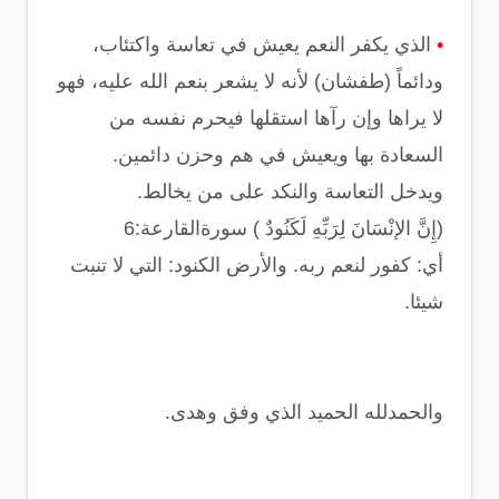
•
الذي يكفر النعم يعيش في تعاسة واكتئاب،
ودائماً (طفشان) ﻷنه ﻻ يشعر بنعم الله عليه، فهو
لا يراها وإن رآها استقلها فيحرم نفسه من
السعادة بها ويعيش في هم وحزن دائمين.
ويدخل التعاسة والنكد على من يخالط.
(إِنَّ الإنْسَانَ لِرَبِّهِ لَكَنُودٌ ) سورةالقارعة:6
أي: كفور لنعم ربه. والأرض الكنود: التي لا تنبت
شيئا.
والحمدلله الحميد الذي وفق وهدى.