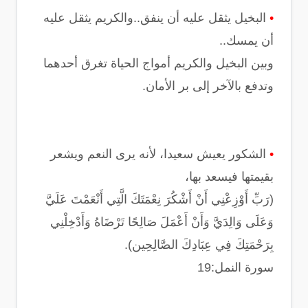
•
البخيل يثقل عليه أن ينفق..والكريم يثقل عليه
أن يمسك..
وبين البخيل والكريم أمواج الحياة تغرق أحدهما
وتدفع باﻵخر إلى بر اﻷمان.
•
الشكور يعيش سعيدا، ﻷنه يرى النعم ويشعر
بقيمتها فيسعد بها،
(رَبِّ أَوْزِعْنِي أَنْ أَشْكُرَ نِعْمَتَكَ الَّتِي أَنْعَمْتَ عَلَيَّ
وَعَلَى وَالِدَيَّ وَأَنْ أَعْمَلَ صَالِحًا تَرْضَاهُ وَأَدْخِلْنِي
بِرَحْمَتِكَ فِي عِبَادِكَ الصَّالِحِين).
سورة النمل:19