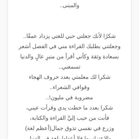
والمبنى..
شكرًا لأنك جعلتي حبي للغتي يزداد عمقًا..
وجعلتني بطلبك القراءة مني في الفصل أشعر
بسعادة وثقة وكأني أقرأ من منبرِِ عالٍ والدنيا
تسمعني..
شكرا لك معلمتي بعدد حروف الهجاء
وقوافي الشعراء..
مضروبة في مليون!..
شكرا بعدد ما خطت يدي وقرأت عيني،
فأنت من حبب إليَّ القراءة والكتابة،
وزرع في نفسي تذوق جمال(أعظم لغة)
والاعتزاز بها فلا أعدلها بلغة في الدنيا،