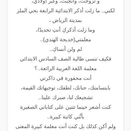
و تزوجت، وأنجبت، وكبر أولادي،
لكني.. ما زلت أذكر الابتدائية الرابعة بحي الملز
بمدينة الرياض ،
وما زلت أذكركِ أنتِ تحديدًا،
معلمتي
{
خديجة الهندي
}
..
لم ولن أنساكِ..
فكيف تنسى طالبة الصف السادس الابتدائي
معلمة اللغة العربية الرائعة..؟
أنت محفورة في ذاكرتي
بابتسامتك، حنانك، لطفك، توجيهاتك القيمة،
تشجيعك لنا، صبرك علينا..
كنت أشعر حينما تثنين على كتاباتي الصغيرة
بأنَّني كاتبة كبيرة..
ولم أكن كذلك بل كنت أنت معلمة كبيرة المعنى