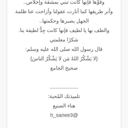
وقوِّها فإنها كانت تبني بمشقة وإخلاص..
وأنر طريقها كما أنارت عقولنا وأزاحت عنا ظلمة
الجهل بصبرها وحكمتها..
والطف بها يا لطيف فإنها كانت جِدُّ لطيفة بنا.
شكرًا معلمتي
قال رسول الله صلى الله عليه وسلم:
{
لا يَشْكُرُ اللهُ مَن لا يَشْكُرُ الناسَ
}
صحيح الجامع
....................
تلميذتك المُحبة:
هناء الصنيع
@h_sanee3