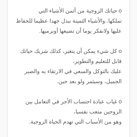
o حياتك الزوجية من أثمن اﻷشياء التي
تملكها..واﻷشياء الثمينة نبذل جهدا عظيما للحفاظ
عليها ولانفكر يوما أن نضيعها أونرميها.
o كل شيء يمكن أن يتغير، كذلك شريك حياتك
قابل للتعليم والتطوير،
عليك بالتوكل والسعي في الارتقاء به والصبر
الجميل، وسيثمر ولو بعد حين.
o غياب عبادة احتساب اﻷجر في التعامل بين
الزوجين متعب نفسيا،
وهو من الأسباب التي تهدم الحياة الزوجية.