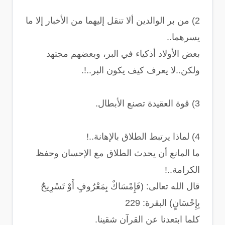
2) من بر الوالدين ألا تنقل إليهما من اﻷخبار إلا ما
يسرهما..
بعض اﻷولاد أذكياء في البر، وبعضهم مجتهد
ولكن..لا يعرف كيف يكون البر..!.
3) قوة العقيدة تصنع الأبطال.
4) لماذا يرتبط الطلاق باﻹهانة..!
ما المانع أن يحدث الطلاق مع اﻹحسان وحفظ
الكرامة..!
قال الله تعالى: (فَإِمْسَاكٌ بِمَعْرُوفٍ أَوْ تَسْرِيحٌ
بِإِحْسَانٍ) البقرة: 229
كلما ابتعدنا عن القرآن شقينا.