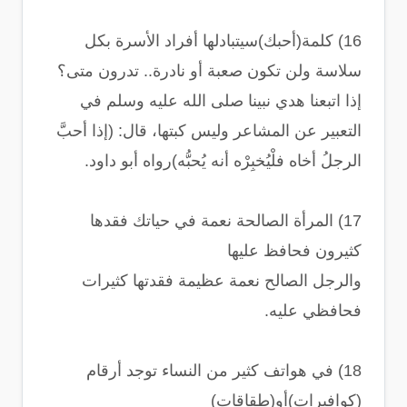
16) كلمة(أحبك)سيتبادلها أفراد الأسرة بكل
سلاسة ولن تكون صعبة أو نادرة.. تدرون متى؟
إذا اتبعنا هدي نبينا صلى الله عليه وسلم في
التعبير عن المشاعر وليس كبتها، قال: (إذا أحبَّ
الرجلُ أخاه فلْيُخبِرْه أنه يُحبُّه)رواه أبو داود.
17) المرأة الصالحة نعمة في حياتك فقدها
كثيرون فحافظ عليها
والرجل الصالح نعمة عظيمة فقدتها كثيرات
فحافظي عليه.
18) في هواتف كثير من النساء توجد أرقام
(كوافيرات)أو(طقاقات)