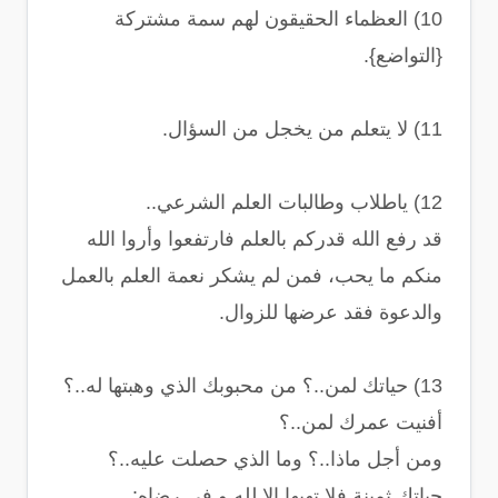
10) العظماء الحقيقون لهم سمة مشتركة
{التواضع}.
11) لا يتعلم من يخجل من السؤال.
12) ياطلاب وطالبات العلم الشرعي..
قد رفع الله قدركم بالعلم فارتفعوا وأروا الله
منكم ما يحب، فمن لم يشكر نعمة العلم بالعمل
والدعوة فقد عرضها للزوال.
13) حياتك لمن..؟ من محبوبك الذي وهبتها له..؟
أفنيت عمرك لمن..؟
ومن أجل ماذا..؟ وما الذي حصلت عليه..؟
حياتك ثمينة فلا تهبها إلا لله و في رضاه: