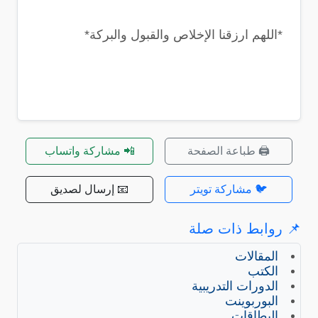
*اللهم ارزقنا الإخلاص والقبول والبركة*
🖨️ طباعة الصفحة
📲 مشاركة واتساب
🐦 مشاركة تويتر
📧 إرسال لصديق
📌 روابط ذات صلة
المقالات
الكتب
الدورات التدريبية
البوربوينت
البطاقات