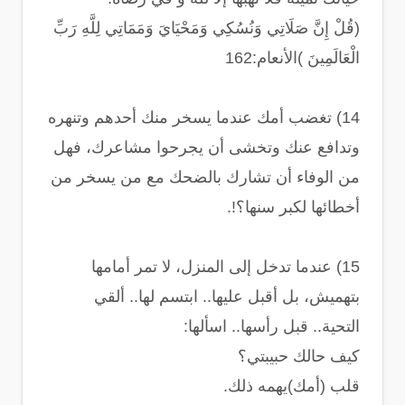
(قُلْ إِنَّ صَلَاتِي وَنُسُكِي وَمَحْيَايَ وَمَمَاتِي لِلَّهِ رَبِّ
الْعَالَمِينَ )الأنعام:162
14) تغضب أمك عندما يسخر منك أحدهم وتنهره
وتدافع عنك وتخشى أن يجرحوا مشاعرك، فهل
من الوفاء أن تشارك بالضحك مع من يسخر من
أخطائها لكبر سنها؟!.
15) عندما تدخل إلى المنزل، لا تمر أمامها
بتهميش، بل أقبل عليها.. ابتسم لها.. ألقي
التحية.. قبل رأسها.. اسألها:
كيف حالك حبيبتي؟
قلب (أمك)يهمه ذلك.