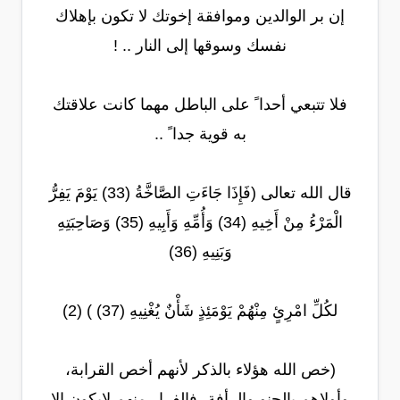
إن بر الوالدين وموافقة إخوتك لا تكون بإهلاك
نفسك وسوقها إلى النار .. !
فلا تتبعي أحدا ً على الباطل مهما كانت علاقتك
به قوية جدا ً ..
قال الله تعالى (فَإِذَا جَاءَتِ الصَّاخَّةُ (33) يَوْمَ يَفِرُّ
الْمَرْءُ مِنْ أَخِيهِ (34) وَأُمِّهِ وَأَبِيهِ (35) وَصَاحِبَتِهِ
وَبَنِيهِ (36)
لكُلِّ امْرِئٍ مِنْهُمْ يَوْمَئِذٍ شَأْنٌ يُغْنِيهِ (37) ) (2)
(خص الله هؤلاء بالذكر لأنهم أخص القرابة،
وأولاهم بالحنو والرأفة، فالفرار منهم لايكون إلا