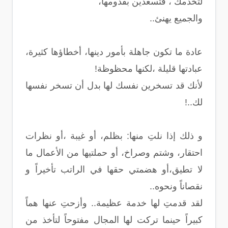
لتخدمك ، فتسعدين بقدومها،
والجميع يهنئ..
عادة ما تكون جاهلة بأمور دينها، أخطاؤها كثيرة،
عبادتها قليلة ،لكنها محظوظة!
لأنك قد تسخرين نفسك لها بدل أن تسخر نفسها
لك..!
و ذلك إذا نلتِ منها: بظلم، أو غيبة ،أو نظرات
احتقار، وشتم وصراخ، أو حملتيها من الأعمال ما
لا تطيق،أو هضمتي حقها في الراتب تأخيراً و
نقصاناً ونحوه..
لقد قدمتِ لها خدمة عظيمة.. وأزحتِ عنها هماً
كبيراً حينما تركت لها المجال مفتوحاً لتأخذ من