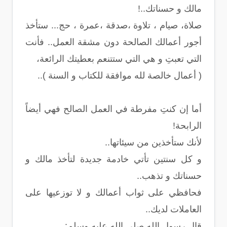
مالك و حسناتك..!
صلاة، صيام ، تلاوة ،صدقة ،عمرة ، حج... ستأخذ
أجور أعمالك الصالحة دون مشقة العمل.. فأنت
التي تعبتِ و هي التي ستتنعم بعطيتك الرائعة،
( أعمال خالصة لله موافقة للكتاب و السنة )..
أما إن كنتِ مفرطة في العمل الصالح فهي أيضاً
الرابحة!
لأنك ستأخذين من سيئاتها..
و كل سنتين تأتي خادمة جديدة لتأخذ مالك و
حسناتك و تذهب..
فحافظي على ثواب أعمالك و لا توزعيها على
العاملات لديك..
قال رسول الله صلى الله عليه وسلم: