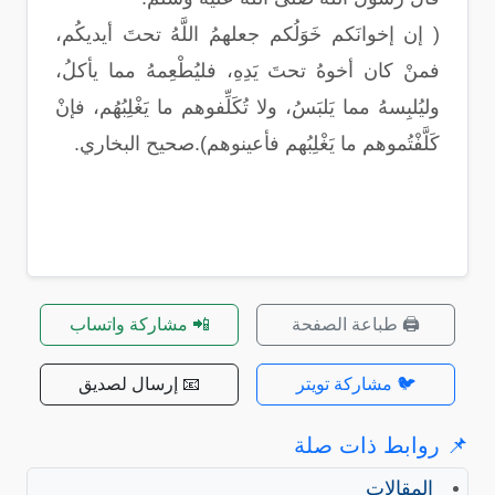
( إن إخوانَكم خَوَلُكم جعلهمُ اللَّهُ تحتَ أيديكُم،
فمنْ كان أخوهُ تحتَ يَدِهِ، فليُطْعِمهُ مما يأكلُ،
وليُلبِسهُ مما يَلبَسُ، ولا تُكَلِّفوهم ما يَغْلِبُهُم، فإنْ
كَلَّفْتُموهم ما يَغْلِبُهم فأعينوهم).صحيح البخاري.
🖨️ طباعة الصفحة
📲 مشاركة واتساب
🐦 مشاركة تويتر
📧 إرسال لصديق
📌 روابط ذات صلة
المقالات