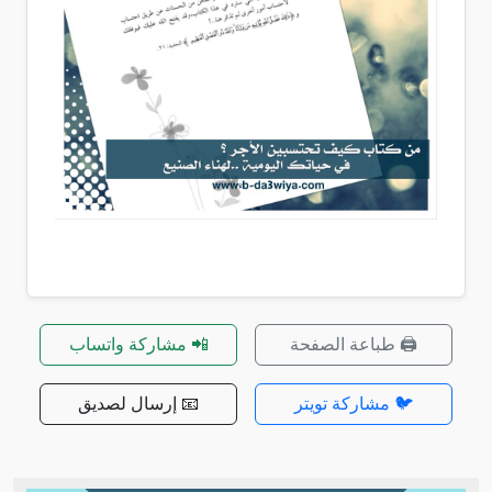
🖨️ طباعة الصفحة
📲 مشاركة واتساب
🐦 مشاركة تويتر
📧 إرسال لصديق